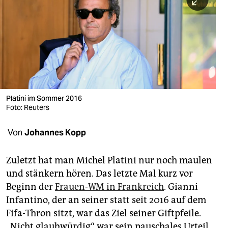
berlin
nord
wahrheit
verlag
verlag
Platini im Sommer 2016
Foto: Reuters
veranstaltungen
shop
Von
Johannes Kopp
fragen & hilfe
Zuletzt hat man Michel Platini nur noch maulen
unterstützen
und stänkern hören. Das letzte Mal kurz vor
Beginn der
Frauen-WM in Frankreich
. Gianni
abo
Infantino, der an seiner statt seit 2016 auf dem
genossenschaft
Fifa-Thron sitzt, war das Ziel seiner Giftpfeile.
„Nicht glaubwürdig“ war sein pauschales Urteil.