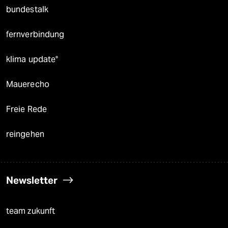
bundestalk
fernverbindung
klima update°
Mauerecho
Freie Rede
reingehen
Newsletter
team zukunft