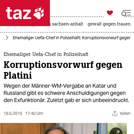

taz zahl ich
hitze
landtagswahl in sachsen-anhalt
gewalt gegen frauen

taz zahl ich
23
Ehemaliger Uefa-Chef in Polizeihaft: Korruptionsvorwurf gegen P
taz zahl ich
themen
Ehemaliger Uefa-Chef in Polizeihaft
Korruptionsvorwurf gegen
politik
Platini
öko
Wegen der Männer-WM-Vergabe an Katar und
Russland gibt es schwere Anschuldigungen gegen
gesellschaft
den Exfunktionär. Zuletzt gab er sich unbeeindruckt.
kultur
18.6.2019
17:40 Uhr
teilen
sport