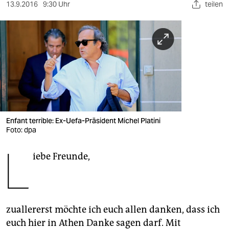
berlin
13.9.2016
9:30 Uhr
teilen
nord
wahrheit
verlag
verlag
veranstaltungen
Enfant terrible: Ex-Uefa-Präsident Michel Platini
shop
Foto: dpa
L
fragen & hilfe
iebe Freunde,
unterstützen
abo
zuallererst möchte ich euch allen danken, dass ich
genossenschaft
euch hier in Athen Danke sagen darf. Mit