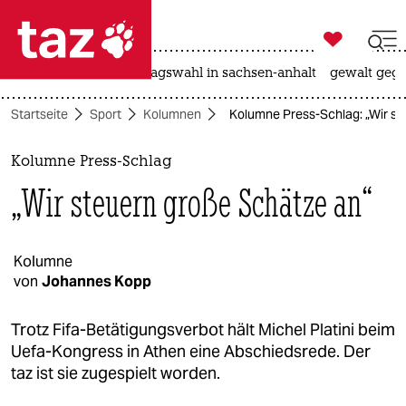

taz zahl ich
nahost-konflikt
landtagswahl in sachsen-anhalt
gewalt gege

taz zahl ich
Startseite
Sport
Kolumnen
Kolumne Press-Schlag: „Wir st
taz zahl ich
themen
Kolumne Press-Schlag
„Wir steuern große Schätze an“
politik
öko
Kolumne
von
Johannes Kopp
gesellschaft
kultur
Trotz Fifa-Betätigungsverbot hält Michel Platini beim
Uefa-Kongress in Athen eine Abschiedsrede. Der
sport
taz ist sie zugespielt worden.