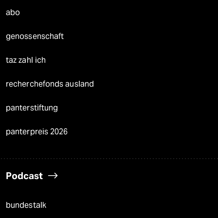
abo
genossenschaft
taz zahl ich
recherchefonds ausland
panterstiftung
panterpreis 2026
Podcast
bundestalk