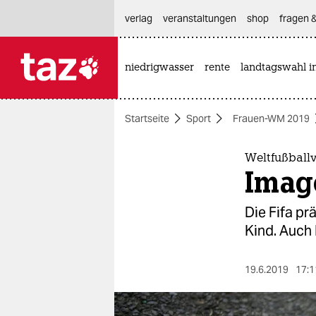
hautnavigation anspringen
hauptinhalt anspringen
footer anspringen
verlag
veranstaltungen
shop
fragen &
niedrigwasser
rente
landtagswahl i

taz zahl ich
taz zahl ich
Startseite
Sport
Frauen-WM 2019
themen
politik
Weltfußball
Imag
öko
Die Fifa pr
gesellschaft
Kind. Auch 
kultur
19.6.2019
17:1
sport