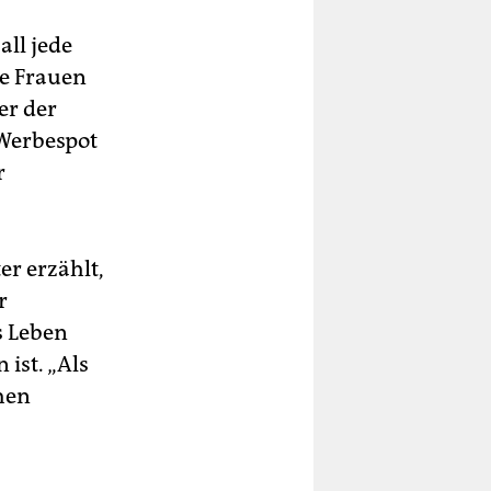
all jede
ie Frauen
er der
 Werbespot
r
er erzählt,
r
s Leben
ist. „Als
chen