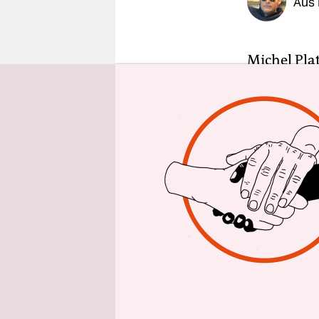
Aus 
epaper login
Michel Plat
Prozedur,
nehmen,
w
Fußballuni
Besonderes
Und da kan
WM 2022 na
Gott schon
Die wird v
präsentier
die Förder
gleichberec