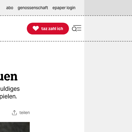
abo
genossenschaft
epaper login

taz zahl ich
taz zahl ich
uen
huldiges
pielen.
teilen