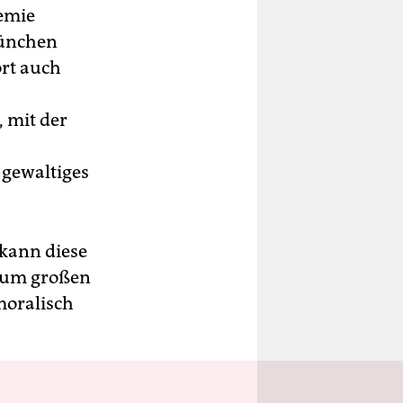
emie
München
ort auch
 mit der
 gewaltiges
 kann diese
zum großen
 moralisch