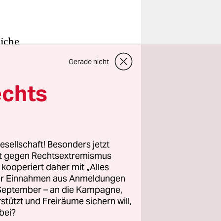
liche
 zu
Gerade nicht
schen
. Nichts
echts
 selbst.
r Männer-
iß man weiß
esellschaft! Besonders jetzt
rt gegen Rechtsextremismus
z kooperiert daher mit „Alles
es Kind
ller Einnahmen aus Anmeldungen
 und weil
. September – an die Kampagne,
wicklung
rstützt und Freiräume sichern will,
bei?
am Tag des