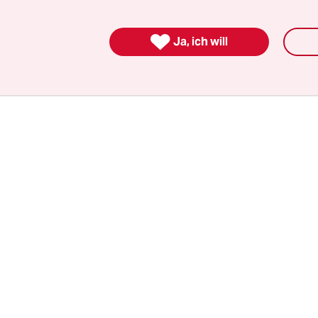
ungsspiels ein Memorandum of Understanding m
r Frauen unterzeichnen. Besser hätte das Image

Ja, ich will
auen-WM nicht laufen können.