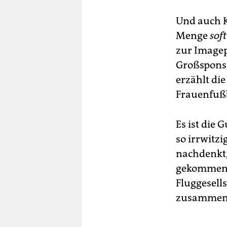
Und auch K
Menge
sof
zur Imagepf
Großsponso
erzählt die
Frauenfußb
Es ist die 
so irrwitz
nachdenkt,
gekommen s
Fluggesell
zusammenzu