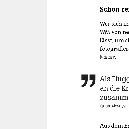
Schon re
Wer sich i
WM von ne
lässt, um 
fotografier
Katar.
Als Flug

an die K
zusamm
Qatar Airways, 
Aus dem Em