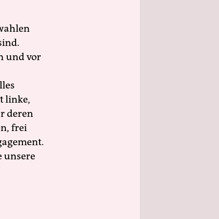
wahlen
sind.
h und vor
lles
 linke,
ür deren
n, frei
ngagement.
e unsere