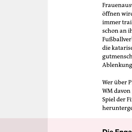
Frauenausw
öffnen wir
immer trai
schon an i
Fußballver
die katari
gutmensche
Ablenkungs
Wer über P
WM davon 
Spiel der F
herunterg