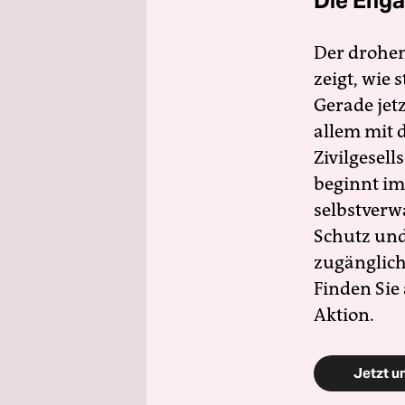
Die Enga
Der drohe
zeigt, wie
Gerade jet
allem mit d
Zivilgesell
beginnt im
selbstverw
Schutz und 
zugänglich
Finden Sie
Aktion.
Jetzt u