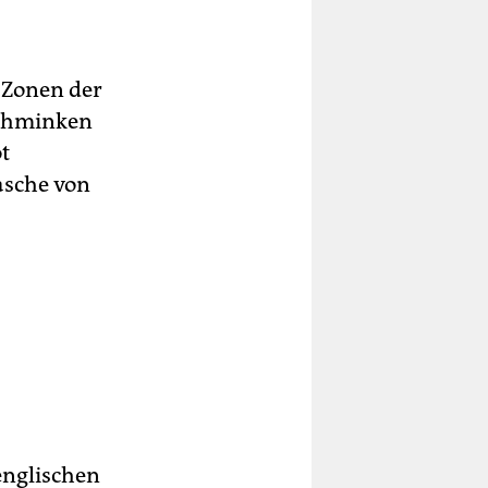
-Zonen der
schminken
t
Masche von
englischen