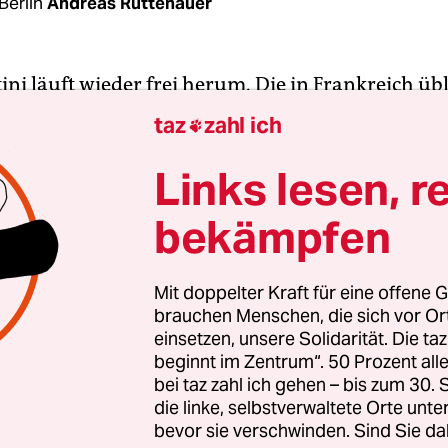
Berlin
Andreas Rüttenauer
ini läuft wieder frei herum. Die in Frankreich üb
 einen Zeugen zwecks Vernehmung in Gewahrsam
taz
zahl ich

ar für den ehemaligen Präsidenten der Europäi
on nach ein paar Stunden schon wieder zu Ende
Links lesen, r
 sei dabei herausgekommen, meinte der Franzose
bekämpfen
n er durchaus recht haben. Dass die Vergabe de
ch Katar nicht ganz sauber gewesen ist, das we
 länger. Zurück also zur Frauen-WM.
Mit doppelter Kraft für eine offene G
brauchen Menschen, die sich vor O
einsetzen, unsere Solidarität. Die ta
om Weltverband Fifa selbst ja gern als unschuldig
beginnt im Zentrum“. 50 Prozent a
t. Hier wird aus der Fußball-Mafia glatt eine NGO
bei taz zahl ich gehen – bis zum 30
ung des Frauenfußballs so wichtig ist für die Ent
die linke, selbstverwaltete Orte unte
bevor sie verschwinden. Sind Sie da
htigter Gesellschaften, darf Fifa-Boss Infantino 