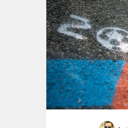
berlin
nord
wahrheit
verlag
verlag
veranstaltungen
shop
fragen & hilfe
unterstützen
abo
genossenschaft