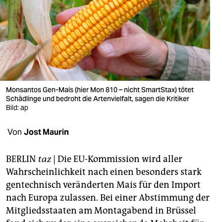
berlin
nord
wahrheit
verlag
verlag
Monsantos Gen-Mais (hier Mon 810 – nicht SmartStax) tötet
Schädlinge und bedroht die Artenvielfalt, sagen die Kritiker
veranstaltungen
Bild: ap
shop
Von
Jost Maurin
fragen & hilfe
BERLIN
taz
| Die EU-Kommission wird aller
unterstützen
Wahrscheinlichkeit nach einen besonders stark
gentechnisch veränderten Mais für den Import
abo
nach Europa zulassen. Bei einer Abstimmung der
genossenschaft
Mitgliedsstaaten am Montagabend in Brüssel