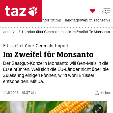

taz zahl ich
nahost-konflikt
usa unter trump
landtagswahl in sachsen-an

taz zahl ich
nsanto
EU streitet über Genmais-Import: Im Zweifel für Monsanto
taz zahl ich
themen
EU streitet über Genmais-Import
Im Zweifel für Monsanto
politik
Der Saatgut-Konzern Monsanto will Gen-Mais in die
öko
EU einführen. Weil sich die EU-Länder nicht über die
Zulassung einigen können, wird wohl Brüssel
gesellschaft
entscheiden. Mit Ja.
kultur
11.6.2013
19:37 Uhr
teilen
sport