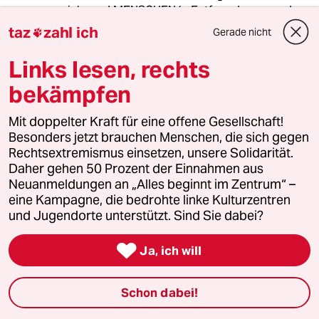
sich- und MENSCHEN´s Entfremdung von der
NATUR - durch Wissenschafts-Profit-Ideologie
taz
zahl ich
Gerade nicht

Wahnsinn muss aufhören/ gebremst werden !
Links lesen, rechts
bekämpfen
Sam
S
12.06.2013
,
16:35 Uhr
Mit doppelter Kraft für eine offene Gesellschaft!
Ich erinnere mich gerade an eine Studie von
Besonders jetzt brauchen Menschen, die sich gegen
dem französischen Forscher Seralini, der es
Rechtsextremismus einsetzen, unsere Solidarität.
weltweit zu zweifelhaftem Ruhm gebracht hat.
Daher gehen 50 Prozent der Einnahmen aus
Ihm wurde vorgeworfen, seine Studie zu einem
Neuanmeldungen an „Alles beginnt im Zentrum“ –
Genmais-Produkt von Monsanto verfälscht zu
eine Kampagne, die bedrohte linke Kulturzentren
haben, weil er Tiermodelle nutzte, die eine
und Jugendorte unterstützt. Sind Sie dabei?
erhöhte Krebsanfälligkeit aufweisen.
Nebenher wurde ihm noch vorgeworfen, dass

Ja, ich will
er für die Versuche eine zu geringe Anzahl von
Tieren nutzte (weniger bekannt wurde
allerdings, dass die Anzahl der Tiere gängiger
Schon dabei!
Praxis entspricht und derartige Versuche