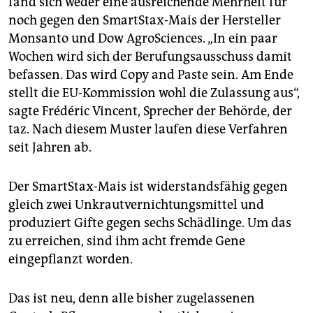
fand sich weder eine ausreichende Mehrheit für
epaper login
noch gegen den SmartStax-Mais der Hersteller
Monsanto und Dow AgroSciences. „In ein paar
Wochen wird sich der Berufungsausschuss damit
befassen. Das wird Copy and Paste sein. Am Ende
stellt die EU-Kommission wohl die Zulassung aus“,
sagte Frédéric Vincent, Sprecher der Behörde, der
taz. Nach diesem Muster laufen diese Verfahren
seit Jahren ab.
Der SmartStax-Mais ist widerstandsfähig gegen
gleich zwei Unkrautvernichtungsmittel und
produziert Gifte gegen sechs Schädlinge. Um das
zu erreichen, sind ihm acht fremde Gene
eingepflanzt worden.
Das ist neu, denn alle bisher zugelassenen