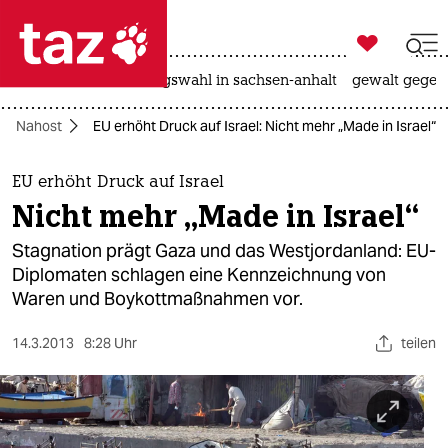

taz zahl ich
hitze
surfen
landtagswahl in sachsen-anhalt
gewalt gegen

taz zahl ich
Nahost
EU erhöht Druck auf Israel: Nicht mehr „Made in Israel“
taz zahl ich
themen
EU erhöht Druck auf Israel
Nicht mehr „Made in Israel“
politik
Stagnation prägt Gaza und das Westjordanland: EU-
öko
Diplomaten schlagen eine Kennzeichnung von
Waren und Boykottmaßnahmen vor.
gesellschaft
14.3.2013
8:28 Uhr
teilen
kultur
sport