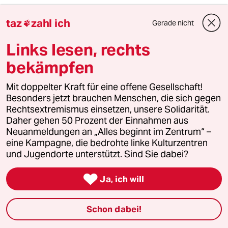
taz
zahl ich
Geron
G
Gerade nicht

16.03.2013
,
21:38 Uhr
Links lesen, rechts
Was soll dieses Ashton-Gequatsche, glaubt sie
wirklich, dass jemand der "sedlement"-
bekämpfen
Produkte nie kaufen würde, auch nur eine
israelische Dattel und sei sie noch so pc-
Mit doppelter Kraft für eine offene Gesellschaft!
geprüft auch nur ansehen würde?
Besonders jetzt brauchen Menschen, die sich gegen
Rechtsextremismus einsetzen, unsere Solidarität.
Ich finde gut, wenn diese Kennzeichnung käme,
Daher gehen 50 Prozent der Einnahmen aus
denn dann könnte man die Siedler und ihre
Neuanmeldungen an „Alles beginnt im Zentrum“ –
Wirtschaft direkt unterstützen.
eine Kampagne, die bedrohte linke Kulturzentren
und Jugendorte unterstützt. Sind Sie dabei?
Und bitte liebe deutsche Bürger, kritisiert und
lügt euch selber in die Tasche, dass ein

Ja, ich will
Boycott nicht antisemitisch wäre. Denn Opa
war ja auch kein Nazi :)
Schon dabei!