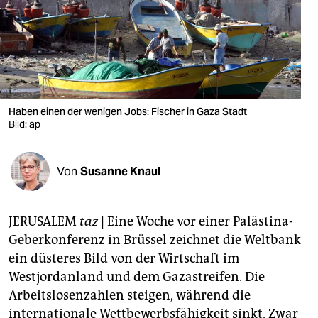
berlin
nord
wahrheit
verlag
Haben einen der wenigen Jobs: Fischer in Gaza Stadt
verlag
Bild: ap
veranstaltungen
Von
Susanne Knaul
shop
fragen & hilfe
JERUSALEM
taz
| Eine Woche vor einer Palästina-
unterstützen
Geberkonferenz in Brüssel zeichnet die Weltbank
ein düsteres Bild von der Wirtschaft im
abo
Westjordanland und dem Gazastreifen. Die
genossenschaft
Arbeitslosenzahlen steigen, während die
internationale Wettbewerbsfähigkeit sinkt. Zwar