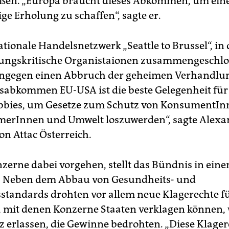
ßen. „Europa braucht dieses Abkommen, um ein
ige Erholung zu schaffen“, sagte er.
tionale Handelsnetzwerk „Seattle to Brussel“, in
rungskritische Organistaionen zusammengeschlo
ingegen einen Abbruch der geheimen Verhandlun
sabkommen EU-USA ist die beste Gelegenheit für
bbies, um Gesetze zum Schutz von KonsumentIn
merInnen und Umwelt loszuwerden“, sagte Alexa
on Attac Österreich.
nzerne dabei vorgehen, stellt das Bündnis in ei
. Neben dem Abbau von Gesundheits- und
sstandards drohten vor allem neue Klagerechte f
, mit denen Konzerne Staaten verklagen können,
z erlassen, die Gewinne bedrohten. „Diese Klager