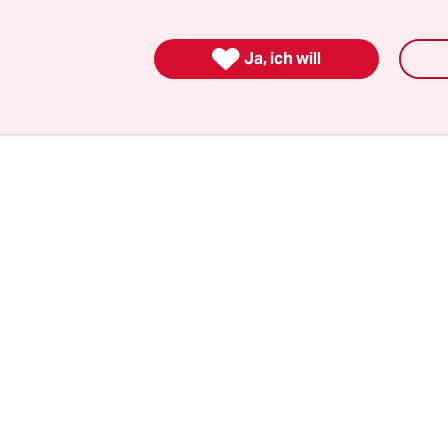
keine differenzierte Wissenschaft, sondern einseit
 ein hochgefährliches Abkommen“, sagte Peter Fu

Ja, ich will
on PowerShift der taz. „Auf die rituellen Wachst
hen dieser Studie dürfen wir nicht reinfallen.“