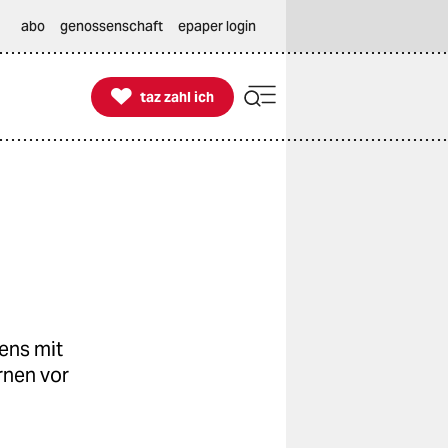
abo
genossenschaft
epaper login

taz zahl ich
taz zahl ich
ens mit
rnen vor