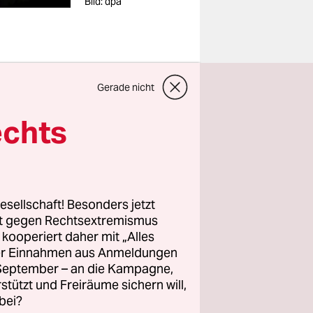
Bild: dpa
Gerade nicht
der EU und
echts
. Das
ts im
icht wurde.
esellschaft! Besonders jetzt
ein-
rt gegen Rechtsextremismus
z kooperiert daher mit „Alles
ller Einnahmen aus Anmeldungen
. September – an die Kampagne,
men
rstützt und Freiräume sichern will,
elsmann da
bei?