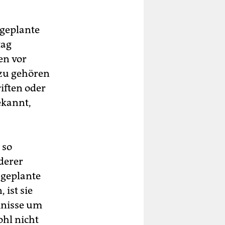
geplante
tag
en vor
azu gehören
iften oder
ekannt,
 so
derer
 geplante
ist sie
mnisse um
ohl nicht