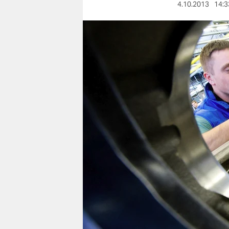
berlin
4.10.2013
14:3
nord
wahrheit
verlag
verlag
veranstaltungen
shop
fragen & hilfe
unterstützen
abo
genossenschaft