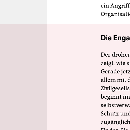
ein Angrif
Organisati
Die Enga
Der drohe
zeigt, wie
Gerade jet
allem mit d
Zivilgesell
beginnt im
selbstverw
Schutz und 
zugänglich