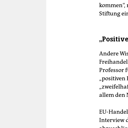
kommen“, r
Stiftung ei
„Positiv
Andere Wis
Freihandel
Professor f
„positiven
„zweifelha
allem den 
EU-Handels
Interview 