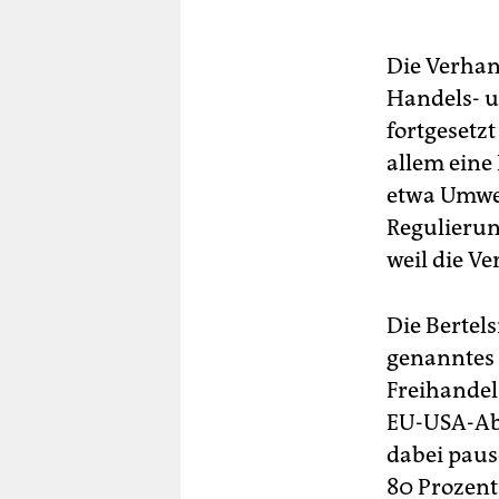
Die Verhan
Handels- 
fortgesetz
allem eine
etwa Umwel
Regulierun
weil die V
Die Bertel
genanntes 
Freihandel
EU-USA-Abk
dabei pau
80 Prozent