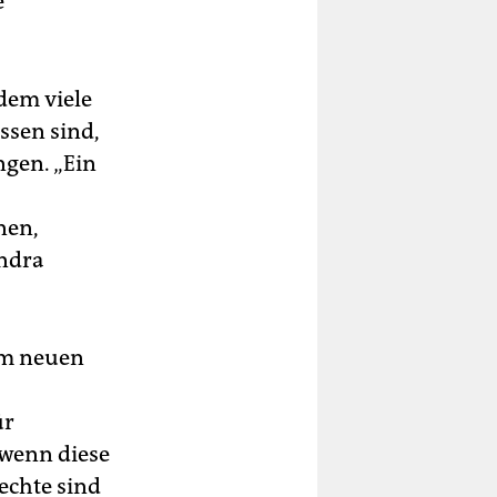
e
 dem viele
ssen sind,
gen. „Ein
nen,
ndra
nem neuen
ür
 wenn diese
echte sind