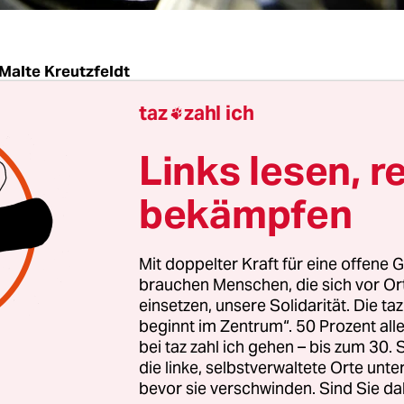
Malte Kreutzfeldt
taz
zahl ich

|
Das geplante Freihandelsabkommen zwischen 
Links lesen, r
nnte in Deutschland 160.000 neue Jobs schaffen
 zumindest eine
Studie
des Münchener Ifo-Institu
bekämpfen
r Bertelsmann-Stiftung, die am Freitag veröffentl
n würden demnach vor allem die Elektro- und
Mit doppelter Kraft für eine offene G
strie in Bayern, Baden-Württemberg und Nordrh
brauchen Menschen, die sich vor O
einsetzen, unsere Solidarität. Die ta
beginnt im Zentrum“. 50 Prozent a
bei taz zahl ich gehen – bis zum 30
erungsorganisationen, die das geplante Abkom
die linke, selbstverwaltete Orte unte
äußerten scharfe Kritik an der Studie. „Was Bert
bevor sie verschwinden. Sind Sie da