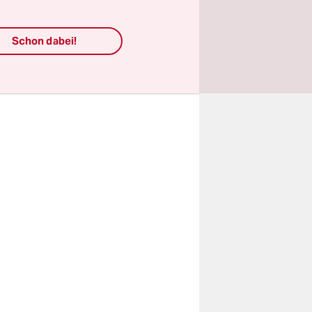
ige PR-
chs von der
Schon dabei!
ums- und