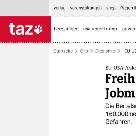
hautnavigation anspringen
hauptinhalt anspringen
footer anspringen
verlag
veranstaltungen
shop
fragen &
bergsteigen
usa unter trump
katzen

taz zahl ich
taz zahl ich
Startseite
Öko
Ökonomie
EU-US
themen
politik
EU-USA-Ab
Frei
öko
Jobm
gesellschaft
Die Bertel
kultur
160.000 neu
Gefahren.
sport