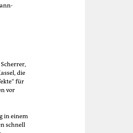
mann-
 Scherrer,
assel, die
ekte“ für
en vor
g in einem
n schnell