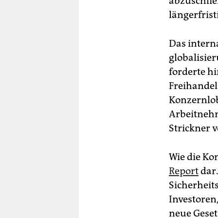
abzuschlie
längerfrist
Das interna
globalisie
forderte h
Freihandel
Konzernlo
Arbeitneh
Strickner v
Wie die Ko
Report
dar
Sicherheit
Investoren
neue Geset