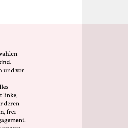
wahlen
sind.
h und vor
lles
 linke,
ür deren
n, frei
ngagement.