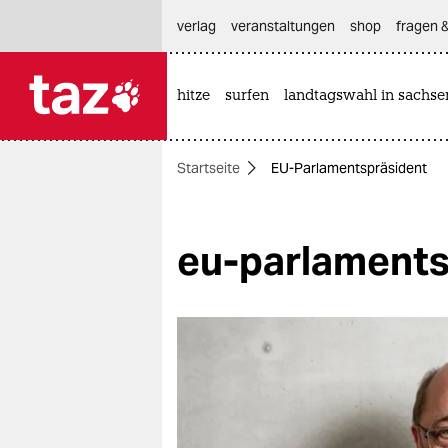
hautnavigation anspringen
hauptinhalt anspringen
footer anspringen
verlag
veranstaltungen
shop
fragen &
hitze
surfen
landtagswahl in sachse

taz zahl ich
taz zahl ich
Startseite
EU-Parlamentspräsident
themen
politik
eu-parlaments
öko
gesellschaft
kultur
sport