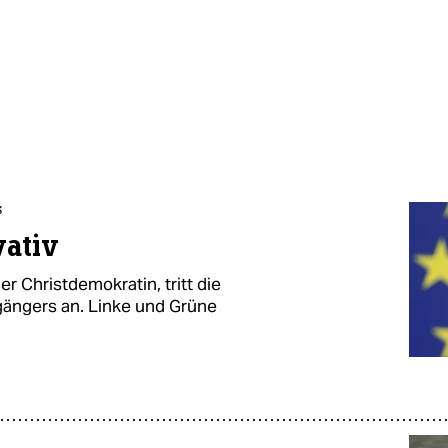
s
vativ
r Christdemokratin, tritt die
gängers an. Linke und Grüne