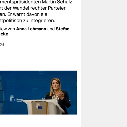
amentspräsidenten Martin Schulz
t der Wandel rechter Parteien
n. Er warnt davor, sie
politisch zu integrieren.
view von
Anna Lehmann
und
Stefan
ecke
024