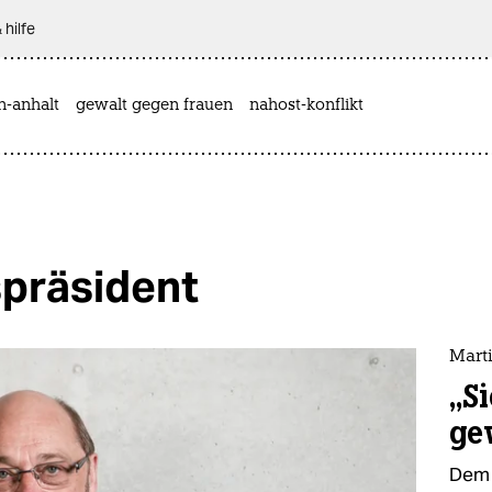
 hilfe
n-anhalt
gewalt gegen frauen
nahost-konflikt
präsident
Mart
„S
ge
Dem 