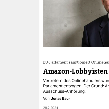
berlin
nord
wahrheit
verlag
verlag
veranstaltungen
shop
EU-Parlament sanktioniert Onlinehä
Amazon-Lobbyisten 
fragen & hilfe
Vertretern des Onlinehändlers wu
unterstützen
Parlament entzogen. Der Grund: Am
abo
Ausschuss-Anhörung.
Von
Jonas Baur
genossenschaft
28.2.2024