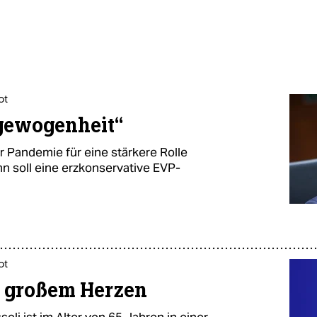
ot
sgewogenheit“
er Pandemie für eine stärkere Rolle
n soll eine erzkonservative EVP-
ot
d großem Herzen