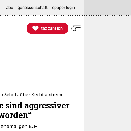
abo
genossenschaft
epaper login

taz zahl ich
taz zahl ich
in Schulz über Rechtsextreme
ie sind aggressiver
worden“
ehemaligen EU-