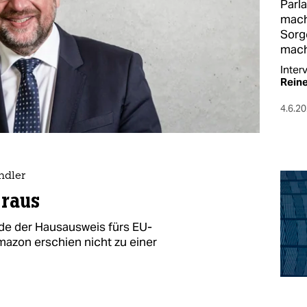
Parl
mach
Sorge
macht
Inter
Rein
4.6.2
ndler
raus
rde der Hausausweis fürs EU-
azon erschien nicht zu einer