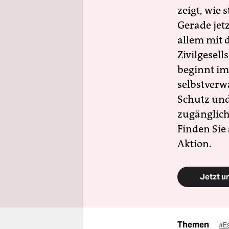
zeigt, wie
Gerade jet
allem mit d
Zivilgesell
beginnt im
selbstverw
Schutz und 
zugänglich
Finden Sie
Aktion.
Jetzt u
Themen
#E