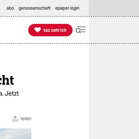
abo
genossenschaft
epaper login

taz zahl ich
taz zahl ich
cht
. Jetzt
teilen