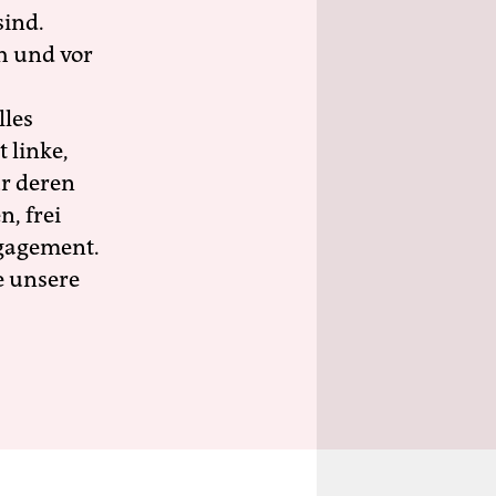
sind.
h und vor
lles
 linke,
ür deren
n, frei
ngagement.
e unsere