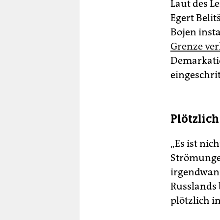
Laut des L
Egert Beli
Bojen inst
Grenze ver
Demarkatio
eingeschri
Plötzlic
„Es ist ni
Strömungen
irgendwann
Russlands 
plötzlich i