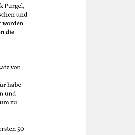
k Purgel,
ischen und
rt worden
n die
satz von
für habe
rn und
rium zu
ersten 50