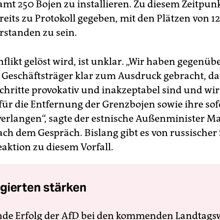
amt 250 Bojen zu installieren. Zu diesem Zeitpunk
eits zu Protokoll gegeben, mit den Plätzen von 1
erstanden zu sein.
flikt gelöst wird, ist unklar. „Wir haben gegenü
 Geschäftsträger klar zum Ausdruck gebracht, da
Schritte provokativ und inakzeptabel sind und wir
für die Entfernung der Grenzbojen sowie ihre sof
erlangen“, sagte der estnische Außenminister M
ch dem Gespräch. Bislang gibt es von russischer 
Reaktion zu diesem Vorfall.
gierten stärken
nde Erfolg der AfD bei den kommenden Landtags