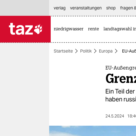
hautnavigation anspringen
hauptinhalt anspringen
footer anspringen
verlag
veranstaltungen
shop
fragen &
niedrigwasser
rente
landtagswahl i

taz zahl ich
taz zahl ich
Startseite
Politik
Europa
EU-Auß
themen
politik
EU-Außengre
Gren
öko
Ein Teil de
gesellschaft
haben russ
kultur
24.5.2024
18:4
sport