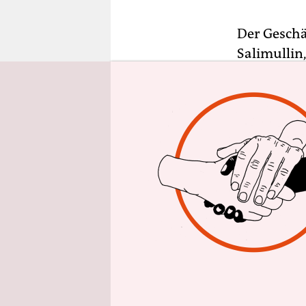
epaper login
Der Geschä
Salimullin
Tallinner 
um zu eine
zu nehmen
Tatort: Der
zwischen E
Außengrenz
Grenzschut
gestohlen 