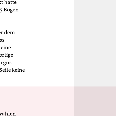
t hatte
25 Bogen
ber dem
ss
 eine
ortige
argus
Seite keine
wahlen