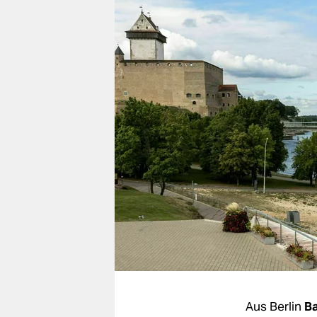
berlin
nord
wahrheit
verlag
verlag
veranstaltungen
shop
fragen & hilfe
unterstützen
abo
genossenschaft
Aus Berlin
Ba