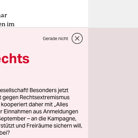
nar
en im
 worden,
Gerade nicht
he Stellung
echts
ze
esellschaft! Besonders jetzt
r Narva
rt gegen Rechtsextremismus
z kooperiert daher mit „Alles
ller Einnahmen aus Anmeldungen
. September – an die Kampagne,
rstützt und Freiräume sichern will,
bei?