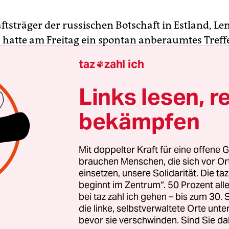
ftsträger der russischen Botschaft in Estland, Le
, hatte am Freitag ein spontan anberaumtes Treff
Außenministerium. Der Diplomat war einbestellt
taz
zahl ich

m Vorfall in der Nacht zu Donnerstag dieser Woc
.
Links lesen, r
bekämpfen
 Fluss Narva. Hier verläuft
ein Teil der Staatsgren
stland und Russland, die damit gleichzeitig EU-
e ist
. Laut Außenministerium sollen russische
Mit doppelter Kraft für eine offene G
zbeamte 25 von Estland installierte Bojen aus de
brauchen Menschen, die sich vor O
einsetzen, unsere Solidarität. Die ta
haben.
beginnt im Zentrum“. 50 Prozent a
bei taz zahl ich gehen – bis zum 30
die linke, selbstverwaltete Orte unte
bevor sie verschwinden. Sind Sie da