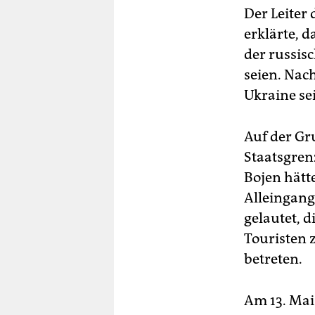
Der Leiter 
erklärte, 
der russis
seien. Nac
Ukraine se
Auf der Gr
Staatsgren
Bojen hätt
Alleingang
gelautet, 
Touristen z
betreten.
Am 13. Mai