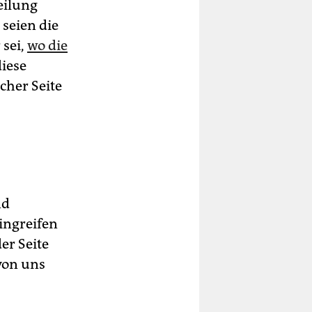
eilung
, seien die
 sei,
wo die
diese
cher Seite
nd
ingreifen
er Seite
von uns