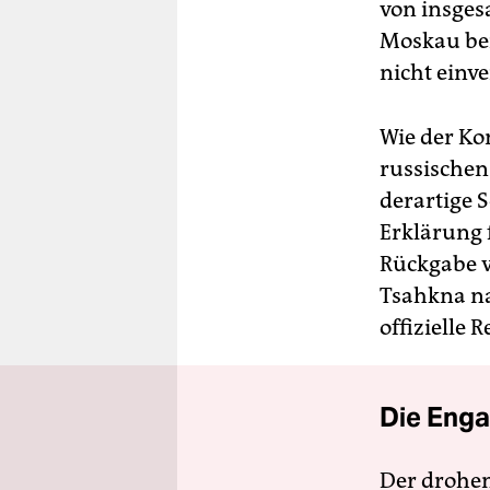
von insges
Moskau ber
nicht einv
Wie der Kon
russischen
derartige 
Erklärung 
Rückgabe v
Tsahkna na
offizielle 
Die Enga
Der drohe