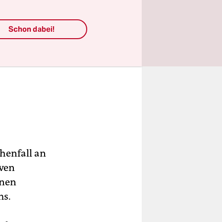
Schon dabei!
henfall an
iven
inen
ms.