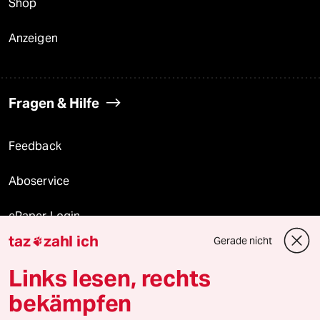
Shop
Anzeigen
Fragen & Hilfe
Feedback
Aboservice
ePaper Login
taz
zahl ich
Gerade nicht

Downloads für Abonnierende
Links lesen, rechts
bekämpfen
© 2026 taz Verlags und Vertriebs GmbH