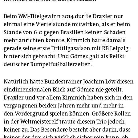
epaper login
Beim WM-Titelgewinn 2014 durfte Draxler nur
einmal eine Viertelstunde mitwirken, als er beim
Stande von 6:0 gegen Brasilien keinen Schaden
mehr anrichten konnte. Kimmich hatte damals
gerade seine erste Drittligasaison mit RB Leipzig
hinter sich gebracht. Und Gómez galt als Relikt
deutscher Rumpelfußballerzeiten.
Natürlich hatte Bundestrainer Joachim Löw diesen
eindimensionalen Blick auf Gómez nie geteilt.
Draxler und vor allem Kimmich haben sich in den
vergangenen beiden Jahren mehr und mehr in
den Vordergrund spielen können. Größere Rollen
in der Weltmeisterelf traute diesem Trio jedoch
keiner zu. Das Besondere besteht aber darin, dass
keiner der drei sich wirklich sicher sein kann, ob