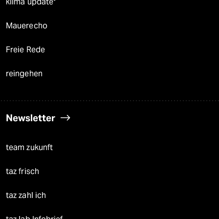
klima update°
Mauerecho
Freie Rede
reingehen
Newsletter
team zukunft
taz frisch
taz zahl ich