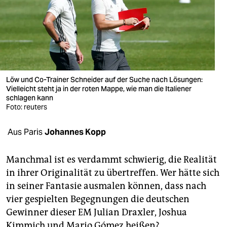
berlin
nord
wahrheit
verlag
Löw und Co-Trainer Schneider auf der Suche nach Lösungen:
verlag
Vielleicht steht ja in der roten Mappe, wie man die Italiener
schlagen kann
Foto: reuters
veranstaltungen
shop
Aus Paris
Johannes Kopp
fragen & hilfe
Manchmal ist es verdammt schwierig, die Realität
unterstützen
in ihrer Originalität zu übertreffen. Wer hätte sich
in seiner Fantasie ausmalen können, dass nach
abo
vier gespielten Begegnungen die deutschen
genossenschaft
Gewinner dieser EM Julian Draxler, Joshua
Kimmich und Mario Gómez heißen?