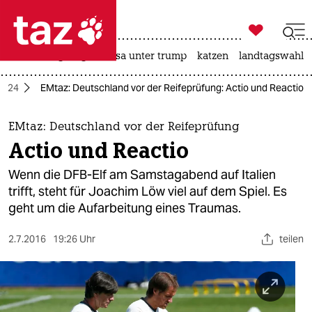

taz zahl ich
hitze
bergsteigen
usa unter trump
katzen
landtagswahl i

taz zahl ich
2024
EMtaz: Deutschland vor der Reifeprüfung: Actio und Reactio
taz zahl ich
themen
EMtaz: Deutschland vor der Reifeprüfung
Actio und Reactio
politik
Wenn die DFB-Elf am Samstagabend auf Italien
öko
trifft, steht für Joachim Löw viel auf dem Spiel. Es
geht um die Aufarbeitung eines Traumas.
gesellschaft
2.7.2016
19:26 Uhr
teilen
kultur
sport