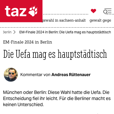

taz zahl ich
hitze
surfen
landtagswahl in sachsen-anhalt
gewalt gegen

taz zahl ich
Berlin
EM-Finale 2024 in Berlin: Die Uefa mag es hauptstädtisch
taz zahl ich
EM-Finale 2024 in Berlin
themen
Die Uefa mag es hauptstädtisch
politik
öko
Kommentar von
Andreas Rüttenauer
gesellschaft
kultur
München oder Berlin: Diese Wahl hatte die Uefa. Die
Entscheidung fiel ihr leicht. Für die Berliner macht es
sport
keinen Unterschied.