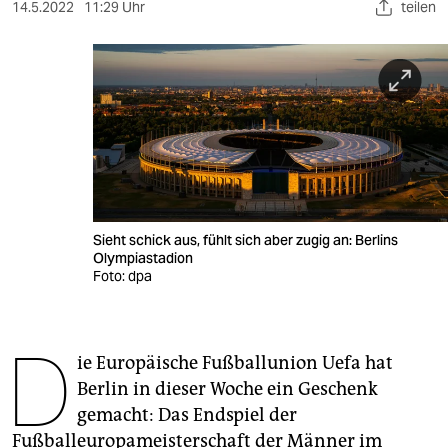
berlin
14.5.2022
11:29 Uhr
teilen
nord
wahrheit
verlag
verlag
veranstaltungen
Sieht schick aus, fühlt sich aber zugig an: Berlins
shop
Olympiastadion
Foto: dpa
fragen & hilfe
unterstützen
D
ie Europäische Fußballunion Uefa hat
abo
Berlin in dieser Woche ein Geschenk
genossenschaft
gemacht: Das Endspiel der
Fußballeuropameisterschaft der Männer im