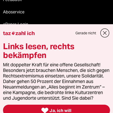
Aboservice
ePaper Login
taz
zahl ich
Gerade nicht

Downloads für Abonnierende
Links lesen, rechts
bekämpfen
© 2026 taz Verlags und Vertriebs GmbH
Mit doppelter Kraft für eine offene Gesellschaft!
Alle Rechte vorbehalten. Bei rechtlichen Fragen oder für Genehmigungen
wenden Sie sich bitte an
lizenzen@taz.de
Besonders jetzt brauchen Menschen, die sich gegen
Rechtsextremismus einsetzen, unsere Solidarität.
Daher gehen 50 Prozent der Einnahmen aus
Feedback
Redaktionsstatut
Kommune-Richtlinien
KI-
Neuanmeldungen an „Alles beginnt im Zentrum“ –
eine Kampagne, die bedrohte linke Kulturzentren
Leitlinie
Informant
Datenschutz
Impressum
AGB
und Jugendorte unterstützt. Sind Sie dabei?
Seitenwende
Einwilligungen widerrufen (Ads)

Ja, ich will