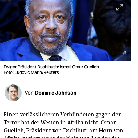
berlin
nord
wahrheit
verlag
verlag
veranstaltungen
Ewiger Präsident Dschibutis: Ismail Omar Guelleh
Foto: Ludovic Marin/Reuters
shop
fragen & hilfe
Von
Dominic Johnson
unterstützen
Einen verlässlicheren Verbündeten gegen den
abo
Terror hat der Westen in Afrika nicht. Omar ­
genossenschaft
Guelleh, Präsident von Dschibuti am Horn von