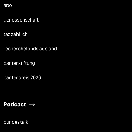
abo
genossenschaft
taz zahl ich
recherchefonds ausland
panterstiftung
panterpreis 2026
Podcast
bundestalk