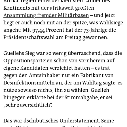
Afrika, regiert eines der kleinsten Länder des
epaper login
Kontinents
mit der afrikaweit größten
Ansammlung fremder Militärbasen
– und jetzt
liegt er auch noch mit an der Spitze, was Wahlsiege
angeht: Mit 97,44 Prozent hat der 73-Jährige die
Präsidentschaftswahl am Freitag gewonnen.
Guellehs Sieg war so wenig überraschend, dass die
Oppositionsparteien schon von vornherein auf
eigene Kandidaten verzichtet hatten – es trat
gegen den Amtsinhaber nur ein Fabrikant von
Desinfektionsmitteln an, der am Wahltag sagte, es
nütze sowieso nichts, ihn zu wählen. Guelleh
hingegen erklärte bei der Stimmabgabe, er sei
„sehr zuversichtlich“.
Das war dschibutisches Understatement. Seine