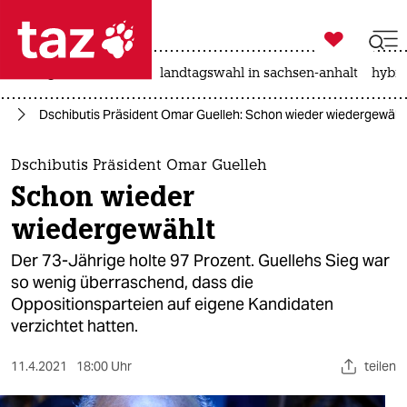

taz zahl ich
niedrigwasser
rente
landtagswahl in sachsen-anhalt
hybri

taz zahl ich
ka
Dschibutis Präsident Omar Guelleh: Schon wieder wiedergewähl
taz zahl ich
themen
Dschibutis Präsident Omar Guelleh
Schon wieder
politik
wiedergewählt
öko
Der 73-Jährige holte 97 Prozent. Guellehs Sieg war
so wenig überraschend, dass die
gesellschaft
Oppositionsparteien auf eigene Kandidaten
verzichtet hatten.
kultur
sport
11.4.2021
18:00 Uhr
teilen