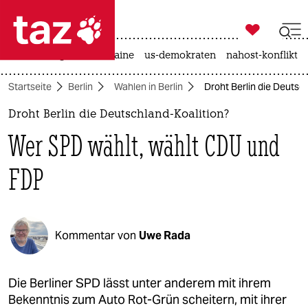

taz zahl ich
hitze
krieg in der ukraine
us-demokraten
nahost-konflikt

taz zahl ich
Startseite
Berlin
Wahlen in Berlin
Droht Berlin die Deutsc
taz zahl ich
Droht Berlin die Deutschland-Koalition?
themen
Wer SPD wählt, wählt CDU und
politik
FDP
öko
gesellschaft
Kommentar von
Uwe Rada
kultur
sport
Die Berliner SPD lässt unter anderem mit ihrem
Bekenntnis zum Auto Rot-Grün scheitern, mit ihrer