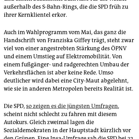
außerhalb des S-Bahn-Rings, die die SPD früh zu
ihrer Kernklientel erkor.
Auch im Wahlprogramm vom Mai, das ganz die
Handschrift von Franziska Giffey trägt, steht zwar
viel von einer angestrebten Stärkung des ÖPNV
und einem Umstieg auf Elektromobilität. Von
einem fußgänger- und radgerechten Umbau der
Verkehrsflächen ist aber keine Rede. Umso
deutlicher wird dabei eine City-Maut abgelehnt,
wie sie in anderen Metropolen bereits Realität ist.
Die SPD,
so zeigen es die jüngsten Umfragen
,
scheint nicht schlecht zu fahren mit diesem
Autokurs. Gleich zweimal lagen die
Sozialdemokraten in der Hauptstadt kürzlich vor
den Grünen. Eine Insa-Umfrage sah die SPD bei 22