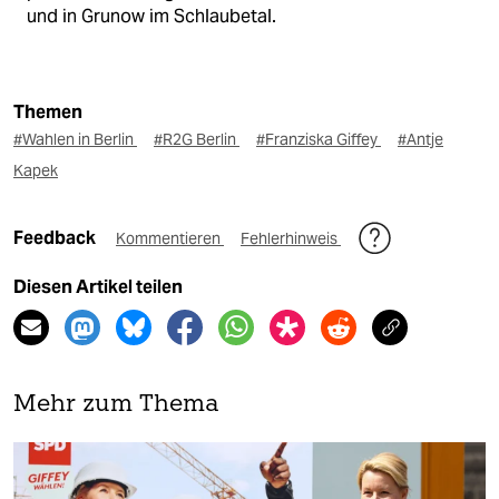
und in Grunow im Schlaubetal.
Themen
#Wahlen in Berlin
#R2G Berlin
#Franziska Giffey
#Antje
Kapek
Feedback
Kommentieren
Fehlerhinweis
Diesen Artikel teilen
Mehr zum Thema