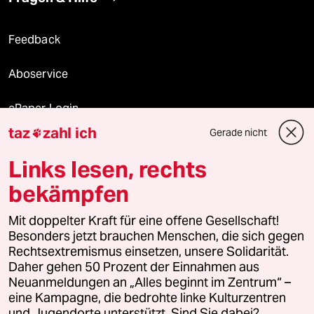
Feedback
Aboservice
ePaper Login
taz
zahl ich
Gerade nicht

Downloads für Abonnierende
Links lesen, rechts
bekämpfen
© 2026 taz Verlags und Vertriebs GmbH
Mit doppelter Kraft für eine offene Gesellschaft!
Alle Rechte vorbehalten. Bei rechtlichen Fragen oder für Genehmigungen
wenden Sie sich bitte an
lizenzen@taz.de
Besonders jetzt brauchen Menschen, die sich gegen
Rechtsextremismus einsetzen, unsere Solidarität.
Daher gehen 50 Prozent der Einnahmen aus
Feedback
Redaktionsstatut
Kommune-Richtlinien
KI-
Neuanmeldungen an „Alles beginnt im Zentrum“ –
eine Kampagne, die bedrohte linke Kulturzentren
Leitlinie
Informant
Datenschutz
Impressum
AGB
und Jugendorte unterstützt. Sind Sie dabei?