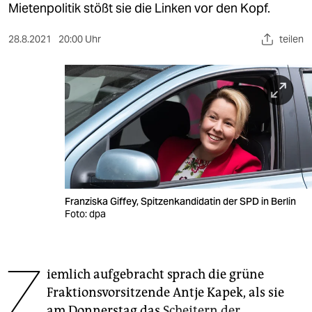
berlin
Mietenpolitik stößt sie die Linken vor den Kopf.
nord
28.8.2021
20:00 Uhr
teilen
wahrheit
verlag
verlag
veranstaltungen
shop
Franziska Giffey, Spitzenkandidatin der SPD in Berlin
fragen & hilfe
Foto: dpa
unterstützen
Z
abo
iemlich aufgebracht sprach die grüne
genossenschaft
Fraktionsvorsitzende Antje Kapek, als sie
am Donnerstag das
Scheitern der