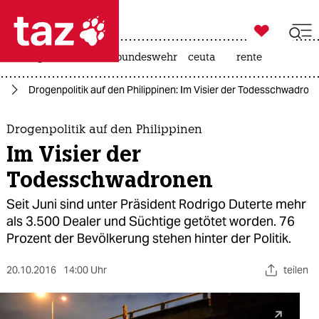

taz zahl ich
niedrigwasser
afd
bundeswehr
ceuta
rente

taz zahl ich
en
Drogenpolitik auf den Philippinen: Im Visier der Todesschwadron
taz zahl ich
themen
Drogenpolitik auf den Philippinen
Im Visier der
politik
Todesschwadronen
öko
Seit Juni sind unter Präsident Rodrigo Duterte mehr
als 3.500 Dealer und Süchtige getötet worden. 76
gesellschaft
Prozent der Bevölkerung stehen hinter der Politik.
kultur
20.10.2016
14:00 Uhr
teilen
sport