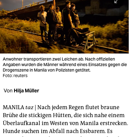
berlin
nord
wahrheit
verlag
verlag
Anwohner transportieren zwei Leichen ab. Nach offiziellen
Angaben wurden die Männer während eines Einsatzes gegen die
veranstaltungen
Drogenszene in Manila von Polizisten getötet.
Foto: reuters
shop
fragen & hilfe
Von
Hilja Müller
unterstützen
MANILA
taz
| Nach jedem Regen flutet braune
abo
Brühe die stickigen Hütten, die sich nahe einem
Überlaufkanal im Westen von Manila erstrecken.
genossenschaft
Hunde suchen im Abfall nach Essbarem. Es