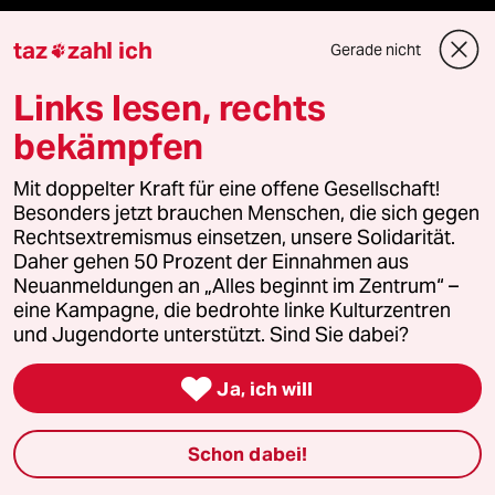
Nord
taz
zahl ich
Gerade nicht

Wahrheit
Links lesen, rechts
bekämpfen
Themen
Mit doppelter Kraft für eine offene Gesellschaft!
Besonders jetzt brauchen Menschen, die sich gegen
Rechtsextremismus einsetzen, unsere Solidarität.
Niedrigwasser
Daher gehen 50 Prozent der Einnahmen aus
Neuanmeldungen an „Alles beginnt im Zentrum“ –
eine Kampagne, die bedrohte linke Kulturzentren
AfD
und Jugendorte unterstützt. Sind Sie dabei?
Bundeswehr

Ja, ich will
Ceuta
Schon dabei!
Rente