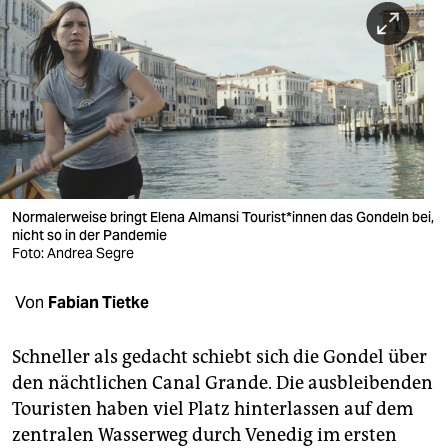
berlin
nord
wahrheit
verlag
verlag
veranstaltungen
Normalerweise bringt Elena Almansi Tou­ris­t*in­nen das Gondeln bei,
nicht so in der Pandemie
shop
Foto: Andrea Segre
fragen & hilfe
Von
Fabian Tietke
unterstützen
Schneller als gedacht schiebt sich die Gondel über
abo
den nächtlichen Canal Grande. Die ausbleibenden
Touristen haben viel Platz hinterlassen auf dem
genossenschaft
zentralen Wasserweg durch Venedig im ersten