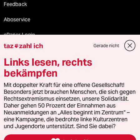
Feedback
Aboservice
ePaper Login
taz
zahl ich
Gerade nicht

Downloads für Abonnierende
Links lesen, rechts
bekämpfen
© 2026 taz Verlags und Vertriebs GmbH
Mit doppelter Kraft für eine offene Gesellschaft!
Alle Rechte vorbehalten. Bei rechtlichen Fragen oder für Genehmigungen
wenden Sie sich bitte an
lizenzen@taz.de
Besonders jetzt brauchen Menschen, die sich gegen
Rechtsextremismus einsetzen, unsere Solidarität.
Daher gehen 50 Prozent der Einnahmen aus
Feedback
Redaktionsstatut
Kommune-Richtlinien
KI-
Neuanmeldungen an „Alles beginnt im Zentrum“ –
eine Kampagne, die bedrohte linke Kulturzentren
Leitlinie
Informant
Datenschutz
Impressum
AGB
und Jugendorte unterstützt. Sind Sie dabei?
Seitenwende
Einwilligungen widerrufen (Ads)