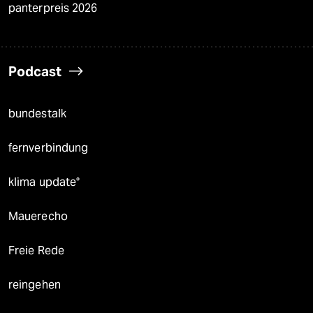
panterpreis 2026
Podcast
bundestalk
fernverbindung
klima update°
Mauerecho
Freie Rede
reingehen