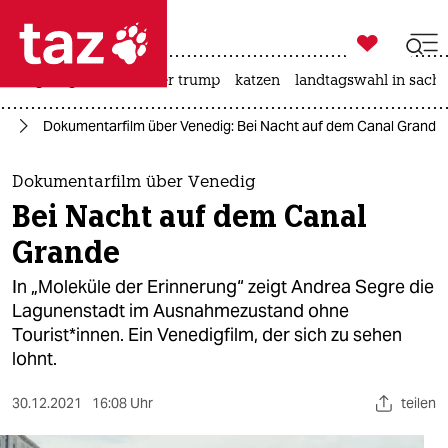

taz zahl ich
bergsteigen
usa unter trump
katzen
landtagswahl in sachs

taz zahl ich
lm
Dokumentarfilm über Venedig: Bei Nacht auf dem Canal Grande
taz zahl ich
themen
Dokumentarfilm über Venedig
Bei Nacht auf dem Canal
politik
Grande
öko
In „Moleküle der Erinnerung“ zeigt Andrea Segre die
Lagunenstadt im Ausnahmezustand ohne
gesellschaft
Tourist*innen. Ein Venedigfilm, der sich zu sehen
lohnt.
kultur
sport
30.12.2021
16:08 Uhr
teilen