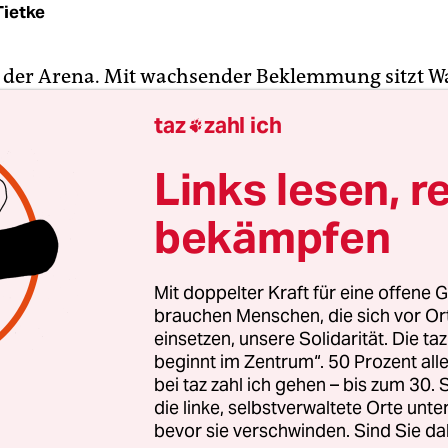
Tietke
in der Arena. Mit wachsender Beklemmung sitzt W
uschauerraum und sieht, wie der Torero dem Stie
taz
zahl ich

versetzt. Auf der Tonspur ein Fiepen. Bis Black
adet aufwacht. Es ist nicht das erste Mal, dass e
Links lesen, r
Stierkampf träumt, doch vor dem Treffen im Pent
bekämpfen
diesem Vormittag teilnehmen wird, ist es ein schl
 Blacks Arbeitstag wird von dem Versuch erfüllt 
n Nuklearbombern davon abzuhalten, Moskau z
Mit doppelter Kraft für eine offene G
en. Der Befehl dazu wurde durch einen technis
brauchen Menschen, die sich vor O
ich fehlersicheren Überwachungssystems der USA 
einsetzen, unsere Solidarität. Die ta
beginnt im Zentrum“. 50 Prozent a
bei taz zahl ich gehen – bis zum 30
mets
„Fail Safe“
ist der unbekanntere Zwillingsfi
die linke, selbstverwaltete Orte unte
bricks
„Dr. Strangelove“
. Beide Filme wurden na
bevor sie verschwinden. Sind Sie da