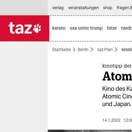
hautnavigation anspringen
hauptinhalt anspringen
footer anspringen
verlag
veranstaltungen
shop
fragen &
katzen
usa unter trump
hitze
nied

taz zahl ich
taz zahl ich
Startseite
Berlin
taz Plan
kinot
themen
politik
kinotipp de
Atom
öko
Kino des Ka
gesellschaft
Atomic Cin
und Japan.
kultur
sport
14.1.2022
12:0