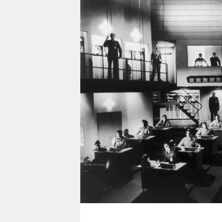
berlin
nord
wahrheit
verlag
verlag
veranstaltungen
shop
fragen & hilfe
unterstützen
abo
genossenschaft