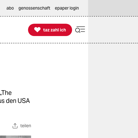
abo
genossenschaft
epaper login

taz zahl ich
taz zahl ich
 „The
aus den USA
teilen