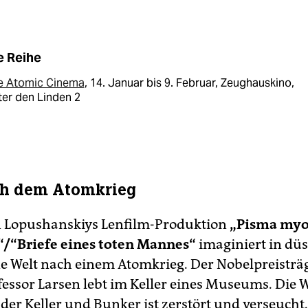
e Reihe
e Atomic Cinema
, 14. Januar bis 9. Februar, Zeughauskino,
er den Linden 2
ch dem Atomkrieg
n Lopushanskiys Lenfilm-Produktion
„Pisma myo
“/“Briefe eines toten Mannes“
imaginiert in dü
ne Welt nach einem Atomkrieg. Der Nobelpreisträ
fessor Larsen lebt im Keller eines Museums. Die W
der Keller und Bunker ist zerstört und verseucht.