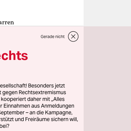
arren
r Stich
Gerade nicht
r von dem
echts
agon, an
echtes
sein, eine
u
esellschaft! Besonders jetzt
chen Defekt
rt gegen Rechtsextremismus
erteilt.
z kooperiert daher mit „Alles
ller Einnahmen aus Anmeldungen
. September – an die Kampagne,
lm zu
rstützt und Freiräume sichern will,
ch der
bei?