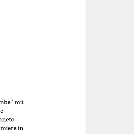
mbe“ mit
te
Kaneto
emiere in