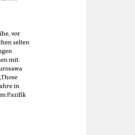
ihe, vor
chen selten
ungen
en mit.
Kurosawa
„Those
ahre in
im Pazifik