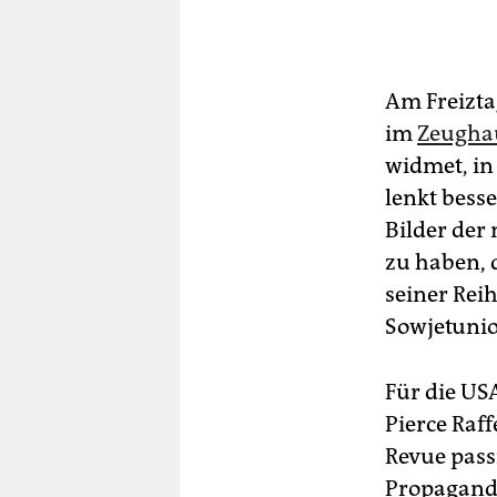
Am Freizta
im
Zeugha
widmet, in
lenkt bess
Bilder der
zu haben, 
seiner Rei
Sowjetunio
Für die US
Pierce Raf
Revue pass
Propaganda