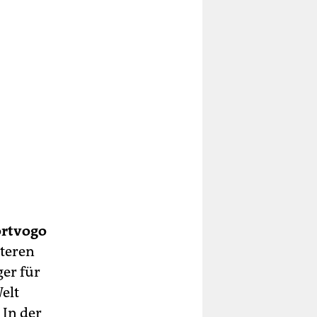
rtvogo
steren
ger für
elt
 In der