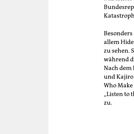
Bundesrepu
Katastroph
Besonders 
allem Hid
zu sehen. 
während de
Nach dem E
und Kajiro
Who Make T
„Listen to 
zu.