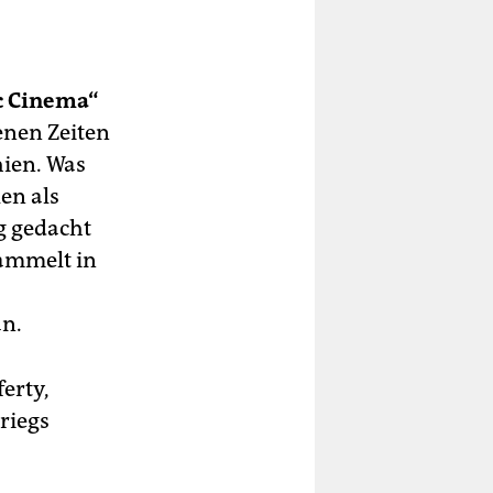
c Cinema“
jenen Zeiten
hien. Was
en als
g gedacht
sammelt in
an.
erty,
riegs