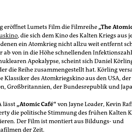
g eröffnet Lumets Film die Filmreihe
„The Atomi
uskino
, die sich dem Kino des Kalten Kriegs aus 
 denen ein Atomkrieg nicht allzu weit entfernt sc
er ab von in die Höhe schnellenden Infektionszahl
 nuklearen Apokalypse, scheint sich Daniel Körlin
der die Reihe zusammengestellt hat. Körling ver
he Klassiker des Atomkriegskino aus den USA, der
n, Großbritannien, der Bundesrepublik und Jap
A lässt
„Atomic Café“
von Jayne Loader, Kevin Raff
ferty die politische Stimmung des frühen Kalten K
ieren. Der Film ist montiert aus Bildungs- und
filmen der Zeit.