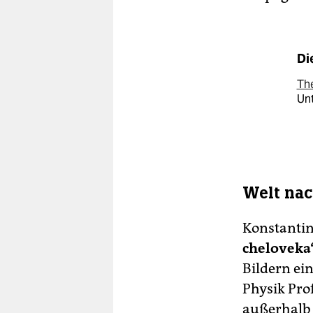
Di
Th
Unt
Welt na
Konstanti
cheloveka
Bildern ei
Physik Pro
außerhalb 