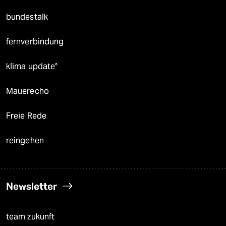
bundestalk
fernverbindung
klima update°
Mauerecho
Freie Rede
reingehen
Newsletter
team zukunft