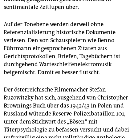
epaper login
sentimentale Zeitlupen über.
Auf der Tonebene werden derweil ohne
Referenzialisierung historische Dokumente
verlesen. Den von Schauspielern wie Benno
Führmann eingesprochenen Zitaten aus
Gerichtsprotokollen, Briefen, Tagebüchern ist
durchgehend Warteschleifenelektromusik
beigemischt. Damit es besser flutscht.
Der österreichische Filmemacher Stefan
Ruzowitzky hat sich, ausgehend von Christopher
Brownings Buch über das 1942/43 in Polen und
Russland wütende Reserve-Polizeibataillon 101,
unter dem Stichwort des „Bösen“ mit
Täterpsychologie zu befassen versucht und dabei
unfreiwillig eine recht vollständige Anthologie