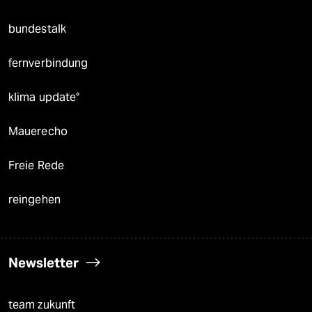
bundestalk
fernverbindung
klima update°
Mauerecho
Freie Rede
reingehen
Newsletter
team zukunft