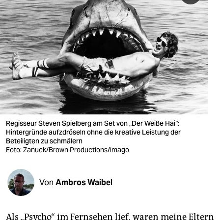
berlin
nord
wahrheit
verlag
verlag
veranstaltungen
Regisseur Steven Spielberg am Set von „Der Weiße Hai“:
shop
Hintergründe aufzdröseln ohne die kreative Leistung der
Beteiligten zu schmälern
fragen & hilfe
Foto: Zanuck/Brown Productions/imago
unterstützen
Von
Ambros Waibel
abo
genossenschaft
Als „Psycho“ im Fernsehen lief, waren meine Eltern