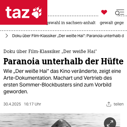

taz zahl ich
hitze
surfen
landtagswahl in sachsen-anhalt
gewalt gegen

taz zahl ich
en
Doku über Film-Klassiker „Der weiße Hai“: Paranoia unterhalb de
taz zahl ich
themen
Doku über Film-Klassiker „Der weiße Hai“
Paranoia unterhalb der Hüfte
politik
Wie „Der weiße Hai“ das Kino veränderte, zeigt eine
öko
Arte-Dokumentation. Machart und Vertrieb des
ersten Sommer-Blockbusters sind zum Vorbild
gesellschaft
geworden.
kultur
30.4.2025
16:17 Uhr
teilen
sport