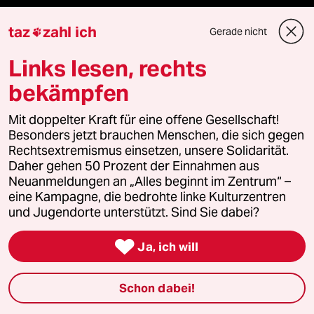
Reisen
taz
zahl ich
Gerade nicht

Links lesen, rechts
Kantine
bekämpfen
Shop
Mit doppelter Kraft für eine offene Gesellschaft!
Anzeigen
Besonders jetzt brauchen Menschen, die sich gegen
Rechtsextremismus einsetzen, unsere Solidarität.
Daher gehen 50 Prozent der Einnahmen aus
Neuanmeldungen an „Alles beginnt im Zentrum“ –
Fragen & Hilfe
eine Kampagne, die bedrohte linke Kulturzentren
und Jugendorte unterstützt. Sind Sie dabei?
Feedback

Ja, ich will
Aboservice
Schon dabei!
ePaper Login