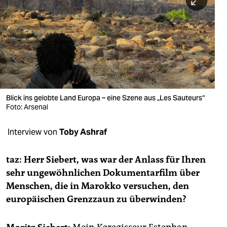
berlin
nord
wahrheit
verlag
verlag
Blick ins gelobte Land Europa – eine Szene aus „Les Sauteurs“
Foto: Arsenal
veranstaltungen
shop
Interview von
Toby Ashraf
fragen & hilfe
taz: Herr Siebert, was war der Anlass für Ihren
unterstützen
sehr ungewöhnlichen Dokumentarfilm über
Menschen, die in Marokko versuchen, den
abo
europäischen Grenzzaun zu überwinden?
genossenschaft