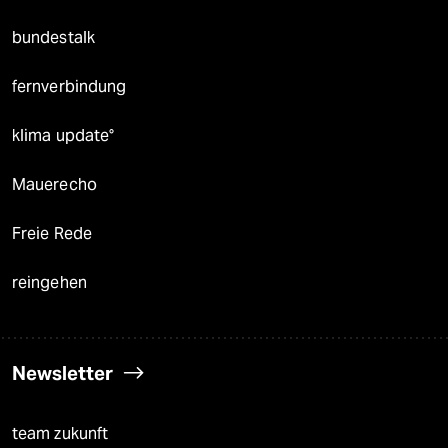
bundestalk
fernverbindung
klima update°
Mauerecho
Freie Rede
reingehen
Newsletter
team zukunft