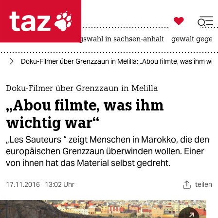

taz zahl ich
hitze
surfen
landtagswahl in sachsen-anhalt
gewalt gegen

taz zahl ich
ht
Doku-Filmer über Grenzzaun in Melilla: „Abou filmte, was ihm wic
taz zahl ich
themen
Doku-Filmer über Grenzzaun in Melilla
„Abou filmte, was ihm
politik
wichtig war“
öko
„Les Sauteurs “ zeigt Menschen in Marokko, die den
europäischen Grenzzaun überwinden wollen. Einer
gesellschaft
von ihnen hat das Material selbst gedreht.
kultur
17.11.2016
13:02 Uhr
teilen
sport