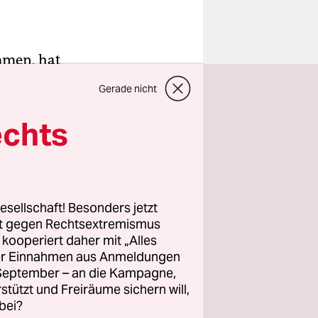
mmen, hat
Gerade nicht
“ erklärt
echts
ngen
gern
.
esellschaft! Besonders jetzt
rt gegen Rechtsextremismus
z kooperiert daher mit „Alles
er
ller Einnahmen aus Anmeldungen
chiebungen
. September – an die Kampagne,
rber nicht
rstützt und Freiräume sichern will,
bei?
hat mit der