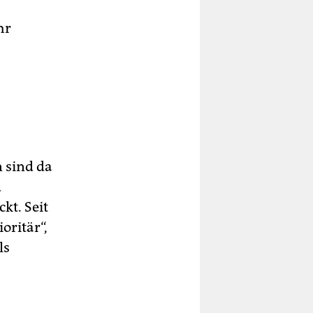
hr
 sind da
d
kt. Seit
oritär“,
ls