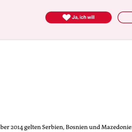
nig zu tun.

Ja, ich will
ber 2014 gelten Serbien, Bosnien und Mazedonie