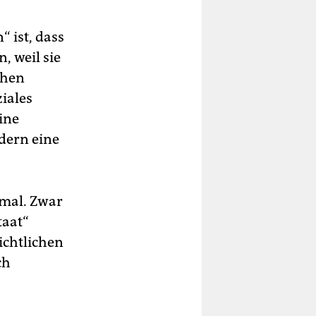
 ist, dass
, weil sie
chen
ziales
ine
dern eine
imal. Zwar
taat“
ichtlichen
ch