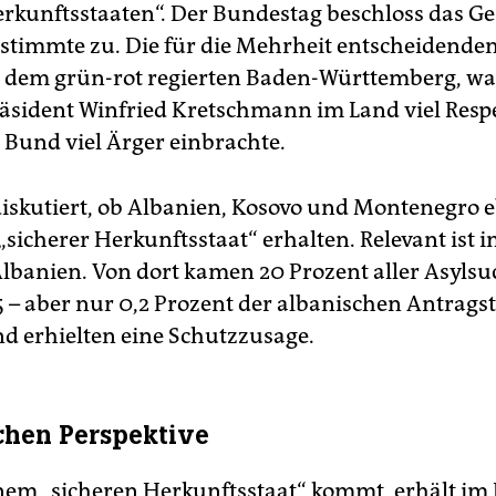
erkunftsstaaten“. Der Bundestag beschloss das Ge
stimmte zu. Die für die Mehrheit entscheidend
 dem grün-rot regierten Baden-Württemberg, wa
äsident Winfried Kretschmann im Land viel Respe
Bund viel Ärger einbrachte.
 diskutiert, ob Albanien, Kosovo und Montenegro e
 „sicherer Herkunftsstaat“ erhalten. Relevant is
Albanien. Von dort kamen 20 Prozent aller Asyls
5 – aber nur 0,2 Prozent der albanischen Antragst
d erhielten eine Schutzzusage.
chen Perspektive
nem „sicheren Herkunftsstaat“ kommt, erhält im