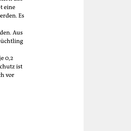
t eine
erden. Es
rden. Aus
lüchtling
e 0,2
chutz ist
ch vor