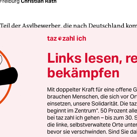
Freiburg
Christian Rath
 Teil der Asylbewerber, die nach Deutschland ko
 keine Chance auf Anerkennung. Sollen ihre
taz
zahl ich

änder deshalb alle zu „sicheren Herkunftsstaaten
ions-Politiker fordern das. Die SPD würde wohl
Links lesen, r
 Doch die Grünen, die an vielen Landesregieru
bekämpfen
sind, wollen die Zustimmung im Bundesrat verwei
ve Medien wie die
FAZ
stellen deshalb schon ihre
fähigkeit infrage.
Mit doppelter Kraft für eine offene G
brauchen Menschen, die sich vor O
einsetzen, unsere Solidarität. Die ta
jedoch wird völlig überschätzt. Das Etikett „sicher
beginnt im Zentrum“. 50 Prozent a
taat“ ist kein Mittel, das Asylverfahren und Abs
bei taz zahl ich gehen – bis zum 30
gt. Umgekehrt werden dabei aber auch Asylbewe
die linke, selbstverwaltete Orte unte
bevor sie verschwinden. Sind Sie da
tz- und rechtlos gestellt. Die öffentliche Debatte 