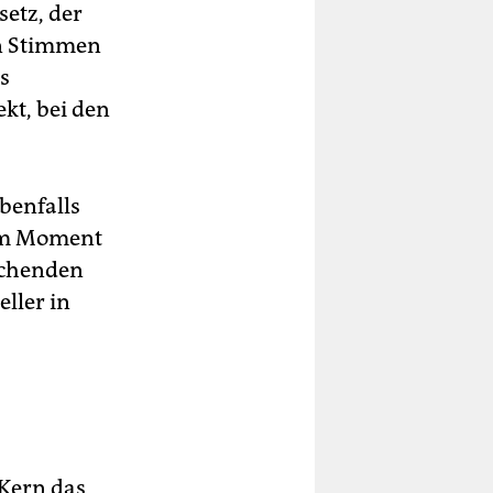
setz, der
en Stimmen
s
kt, bei den
benfalls
t im Moment
uchenden
eller in
 Kern das