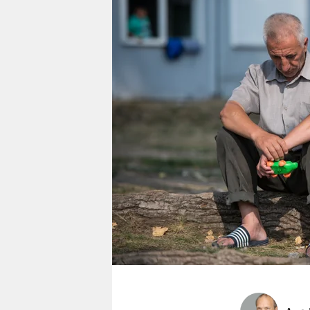
berlin
nord
wahrheit
verlag
verlag
veranstaltungen
shop
fragen & hilfe
unterstützen
abo
genossenschaft