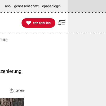
abo
genossenschaft
epaper login

taz zahl ich
taz zahl ich
neller
szenierung.
teilen