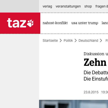
hautnavigation anspringen
hauptinhalt anspringen
footer anspringen
verlag
veranstaltungen
shop
fragen &
nahost-konflikt
usa unter trump
lan

taz zahl ich
taz zahl ich
Startseite
Politik
Deutschland
F
themen
politik
Diskussion u
Zehn
öko
Die Debatte
gesellschaft
Die Einstuf
kultur
23.8.2015
19:3
sport