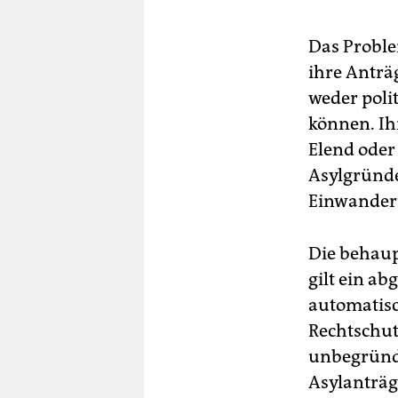
Das Proble
ihre Anträ
weder poli
können. Ihr
Elend oder
Asylgründe
Einwander
Die behaup
gilt ein a
automatisc
Rechtschut
unbegründe
Asylanträg