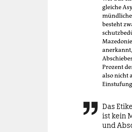
gleiche Asy
mündliche
besteht zw
schutzbedü
Mazedonien
anerkannt,
Abschiebes
Prozent de
also nicht
Einstufung
Das Etike

ist kein 
und Abs