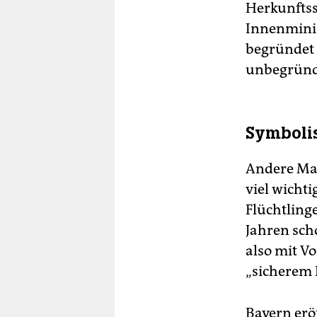
Herkunftss
Innenminis
begründet 
unbegründe
Symboli
Andere Ma
viel wicht
Flüchtling
Jahren sch
also mit V
„sicherem 
Bayern erö