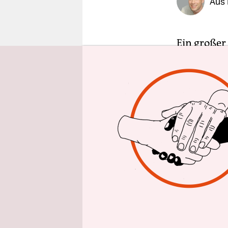
Aus 
epaper login
Ein großer
so gut wie
Herkunftsl
werden? Un
mitmachen.
beteiligt 
Konservati
Regierungs
Der Streit 
Herkunftss
beschleuni
völlig schu