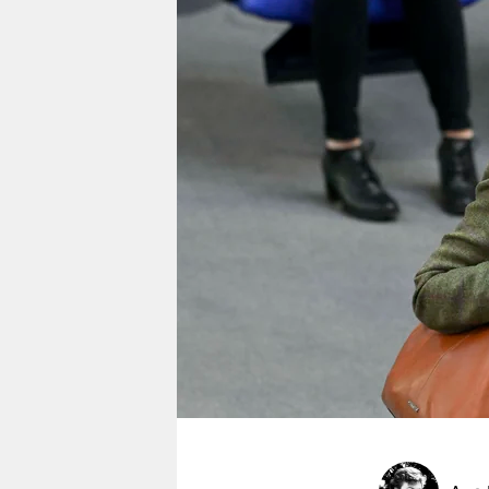
berlin
nord
wahrheit
verlag
verlag
veranstaltungen
shop
fragen & hilfe
unterstützen
abo
genossenschaft