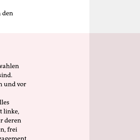
h den
wahlen
sind.
h und vor
lles
 linke,
ür deren
n, frei
ngagement.