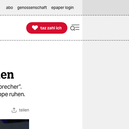
abo
genossenschaft
epaper login

taz zahl ich
taz zahl ich
ien
brecher“.
ppe ruhen.
teilen