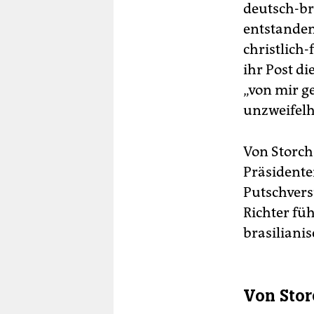
deutsch-br
entstande
christlich-
ihr Post d
„von mir g
unzweifelh
Von Storch
Präsidente
Putschvers
Richter fü
brasiliani
Von Stor