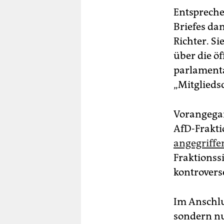
Entspreche
Briefes da
Richter. Si
über die öf
parlamenta
„Mitgliedsc
Vorangegan
AfD-Frakti
angegriff
Fraktionss
kontrovers
Im Anschl
sondern nu