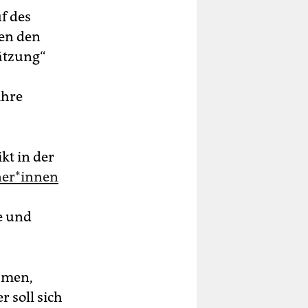
f des
gen den
hätzung“
ihre
kt in der
e­r*in­nen
e und
hmen,
 soll sich