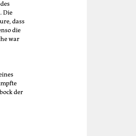
 des
 Die
ure, dass
enso die
che war
eines
impfte
nbock der