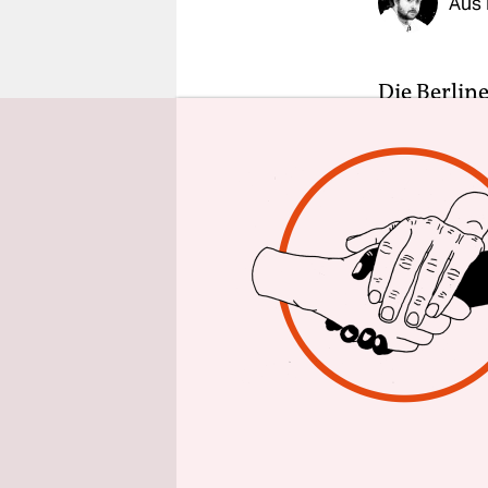
Aus 
epaper login
Die Berlin
angekündig
Parlamenta
von Storchs
extrem rec
Abgeordnet
Alexandre 
Ihr Instag
zu sehen wa
brasiliani
teilte ihm 
mit, dass 