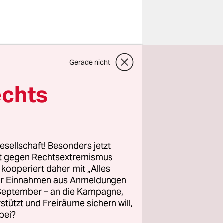
chen
Gerade nicht
 Schreiben
tikerin der
echts
se der
,
eschimpft.
esellschaft! Besonders jetzt
rt gegen Rechtsextremismus
de Moraes
z kooperiert daher mit „Alles
 Die
ller Einnahmen aus Anmeldungen
n ein und
. September – an die Kampagne,
ter teilte
rstützt und Freiräume sichern will,
bei?
i denen von