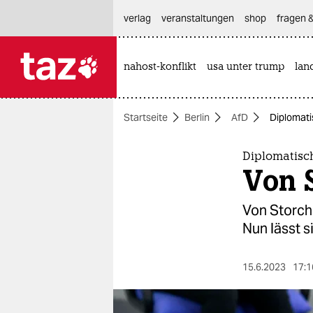
hautnavigation anspringen
hauptinhalt anspringen
footer anspringen
verlag
veranstaltungen
shop
fragen &
nahost-konflikt
usa unter trump
lan

taz zahl ich
taz zahl ich
Startseite
Berlin
AfD
Diplomatis
themen
politik
Diplomatisch
Von S
öko
Von Storch 
gesellschaft
Nun lässt s
kultur
15.6.2023
17:1
sport