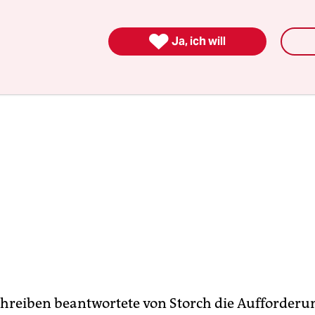
egen sei.

Ja, ich will
hreiben beantwortete von Storch die Aufforderu