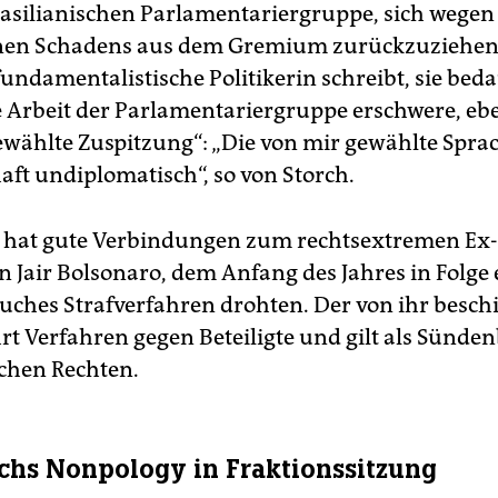
asilianischen Parlamentariergruppe, sich wegen
nen Schadens aus dem Gremium zurückzuziehen.
fundamentalistische Politikerin schreibt, sie beda
ie Arbeit der Parlamentariergruppe erschwere, eb
ewählte Zuspitzung“: „Die von mir gewählte Spra
aft undiplomatisch“, so von Storch.
 hat gute Verbindungen zum rechtsextremen Ex-
n Jair Bolsonaro, dem Anfang des Jahres in Folge 
uches Strafver­fah­ren drohten. Der von ihr besch
hrt Verfahren gegen Beteiligte und gilt als Sünde
schen Rechten.
chs Nonpology in Fraktionssitzung