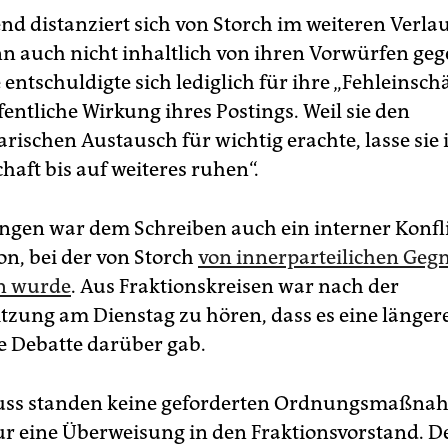
nd distanziert sich von Storch im weiteren Verlau
nn auch nicht inhaltlich von ihren Vorwürfen ge
e entschuldigte sich lediglich für ihre „Fehleinsc
fentliche Wirkung ihres Postings. Weil sie den
rischen Austausch für wichtig erachte, lasse sie 
haft bis auf weiteres ruhen“.
gen war dem Schrei­ben auch ein interner Konfli
on, bei der von Storch
von innerparteilichen Geg­n
en wurde
. Aus Fraktionskreisen war nach der
itzung am Dienstag zu hören, dass es eine länger
e Debatte darüber gab.
uss standen keine geforderten Ordnungsmaßna
r eine Überweisung in den Fraktionsvorstand. Der