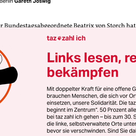
Berlin
Gareth Joswig
er Bundestagsabgeordnete Beatrix von Storch hat
t, ihre Mitgliedschaft in der deutsch-brasilianis
taz
zahl ich

riergruppe ruhen zu lassen. Das geht aus einem
 an die Gruppe vor, dass der taz vorliegt. Die Poli
Links lesen, r
hten AfD hatte nach einer offiziellen Auslandsrei
bekämpfen
en den obersten Richter der Wahlgerichtsbarkeit
de Moraes, als „Brasiliens größten Verbrecher“ b
Mit doppelter Kraft für eine offene G
brauchen Menschen, die sich vor O
ram-Selfie nebst Bildunterschrift, auf dem auch 
einsetzen, unsere Solidarität. Die ta
r, hatte für einen diplomatischen Eklat gesorgt.
beginnt im Zentrum“. 50 Prozent a
sche Regierung bestellte den deutschen Gesandte
bei taz zahl ich gehen – bis zum 30
„tiefes Befremden“ mit. Der brasilianische Botschaf
die linke, selbstverwaltete Orte unte
bevor sie verschwinden. Sind Sie da
er an keinen Veranstaltungen mehr teilnehme, be