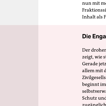
nun mit mö
Fraktionss
Inhalt als 
Die Enga
Der drohe
zeigt, wie
Gerade jet
allem mit d
Zivilgesell
beginnt im
selbstverw
Schutz und 
zugänglich