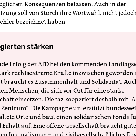
glichen Konsequenzen befassen. Auch in der
itzung soll von Storch ihre Wortwahl, nicht jedoc
Fehler bezeichnet haben.
gierten stärken
nde Erfolg der AfD bei den kommenden Landtags
 stark rechtsextreme Kräfte inzwischen geworden 
zt braucht es Zusammenhalt und Solidarität. Auc
en Menschen, die sich vor Ort für eine starke
schaft einsetzen. Die taz kooperiert deshalb mit "A
 Zentrum". Die Kampagne unterstützt bundesweit
altete Orte und baut einen solidarischen Fonds f
Erhalt auf. Eine offene Gesellschaft braucht gute
en Journalismus – und zivilgesellschaftliches E