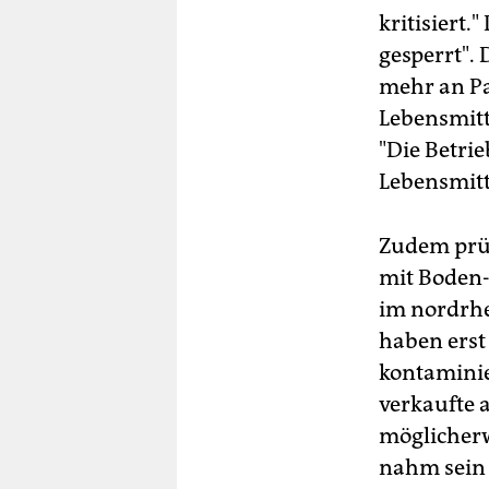
kritisiert.
gesperrt".
mehr an Pa
Lebensmitt
"Die Betri
Lebensmitt
Zudem prüf
mit Boden-
im nordrhe
haben erst
kontaminie
verkaufte 
möglicherw
nahm sein 