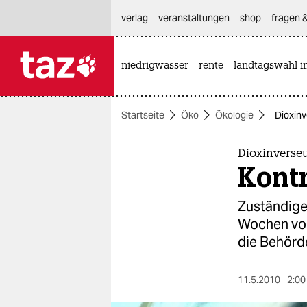
hautnavigation anspringen
hauptinhalt anspringen
footer anspringen
verlag
veranstaltungen
shop
fragen &
niedrigwasser
rente
landtagswahl i

taz zahl ich
taz zahl ich
Startseite
Öko
Ökologie
Dioxinv
themen
politik
Dioxinverseu
Kontr
öko
Zuständige
gesellschaft
Wochen vor
die Behörd
kultur
sport
11.5.2010
2:00