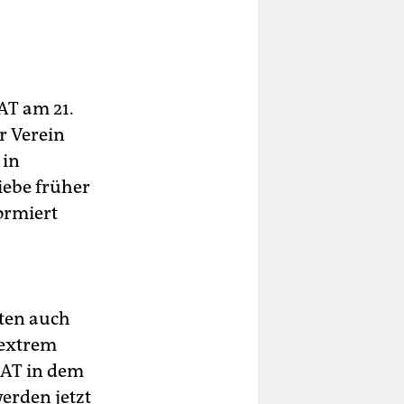
AT am 21.
r Verein
 in
iebe früher
ormiert
sten auch
"extrem
 KAT in dem
werden jetzt