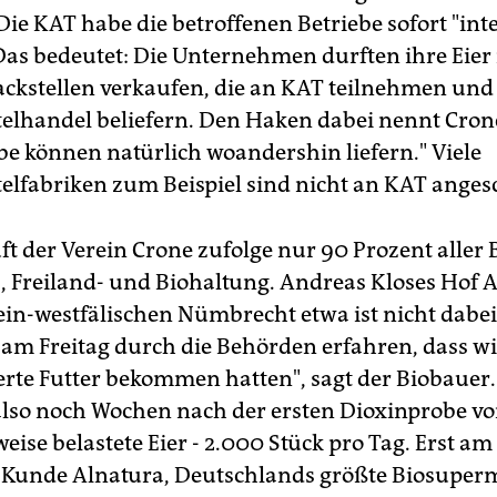
" Die KAT habe die betroffenen Betriebe sofort "int
 Das bedeutet: Die Unternehmen durften ihre Eier
ckstellen verkaufen, die an KAT teilnehmen und
elhandel beliefern. Den Haken dabei nennt Crone
ebe können natürlich woandershin liefern." Viele
elfabriken zum Beispiel sind nicht an KAT anges
t der Verein Crone zufolge nur 90 Prozent aller 
, Freiland- und Biohaltung. Andreas Kloses Hof
in-westfälischen Nümbrecht etwa ist nicht dabei
 am Freitag durch die Behörden erfahren, dass wi
rte Futter bekommen hatten", sagt der Biobauer.
also noch Wochen nach der ersten Dioxinprobe v
eise belastete Eier - 2.000 Stück pro Tag. Erst a
Kunde Alnatura, Deutschlands größte Biosuperm