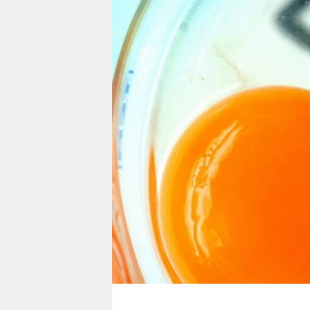
berlin
nord
wahrheit
verlag
verlag
veranstaltungen
shop
fragen & hilfe
unterstützen
abo
genossenschaft