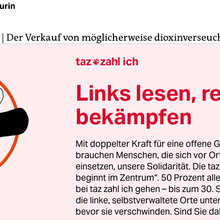
urin
| Der Verkauf von möglicherweise dioxinverseuc
e früher gestoppt werden können als im aktuellen 
taz
zahl ich

 Die wichtigste Selbstkontrollorganisation der
haft wusste nach eigenen Angaben schon seit Mit
Links lesen, r
nem Legehennenbetrieb die Grenzwerte stark über
bekämpfen
h erst am 27. April habe der Verein für kontrolli
e Tierhaltungsformen (KAT) die Behörden informie
ührer Caspar von der Crone am Montag der taz. 
Mit doppelter Kraft für eine offene G
ie Ämter verdächtige Hühnerfarmen. Bis dahin d
brauchen Menschen, die sich vor O
ier schon verkauft worden sein.
einsetzen, unsere Solidarität. Die ta
beginnt im Zentrum“. 50 Prozent a
bei taz zahl ich gehen – bis zum 30
urden mit dem krebserregenden Dioxin verschmut
die linke, selbstverwaltete Orte unte
 belasteten Ökomais aus der Ukraine zu fressen
bevor sie verschwinden. Sind Sie da