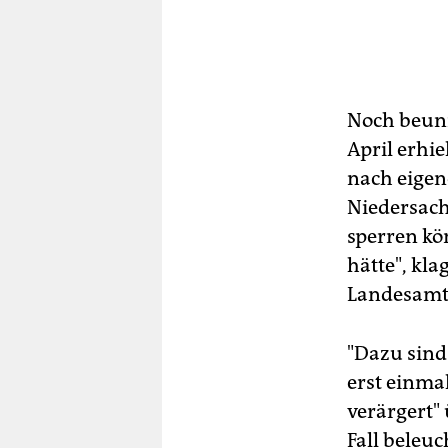
Noch beunr
April erhi
nach eigen
Niedersach
sperren kö
hätte", kl
Landesamts
"Dazu sind 
erst einma
verärgert" 
Fall beleuc