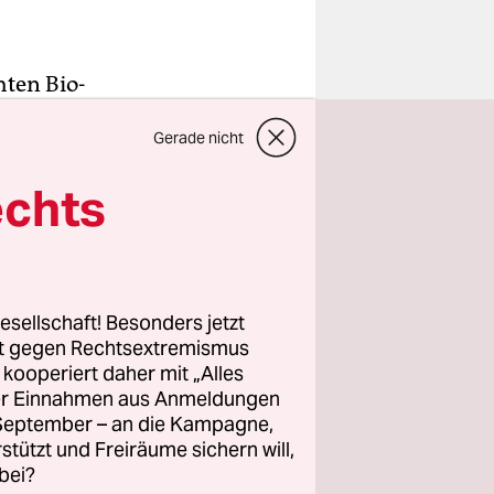
hten Bio-
Fall
Gerade nicht
te März,
echts
schritten
erte
rt, sagte
Danach
esellschaft! Besonders jetzt
ürften
rt gegen Rechtsextremismus
z kooperiert daher mit „Alles
ller Einnahmen aus Anmeldungen
. September – an die Kampagne,
zt, weil
rstützt und Freiräume sichern will,
 bekamen.
bei?