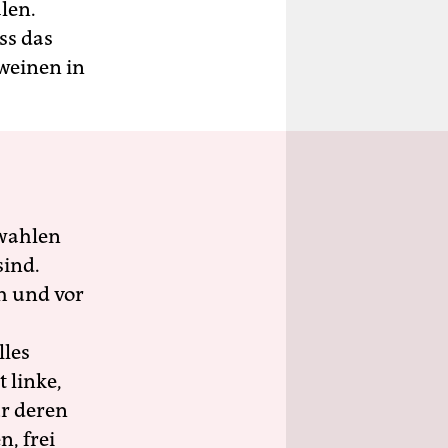
len.
ss das
weinen in
wahlen
sind.
h und vor
lles
 linke,
ür deren
n, frei