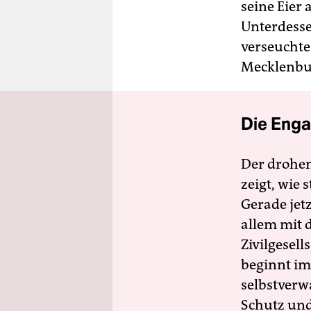
seine Eier 
Unterdesse
verseuchte
Mecklenbu
Die Enga
Der drohe
zeigt, wie
Gerade jet
allem mit d
Zivilgesell
beginnt im
selbstverw
Schutz und 