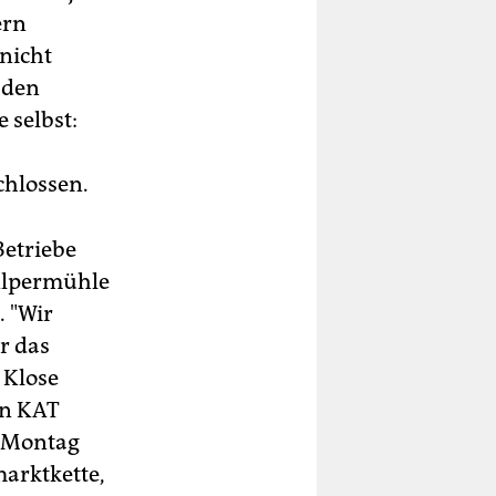
ern
 nicht
 den
 selbst:
chlossen.
Betriebe
 Alpermühle
. "Wir
r das
 Klose
on KAT
m Montag
arktkette,