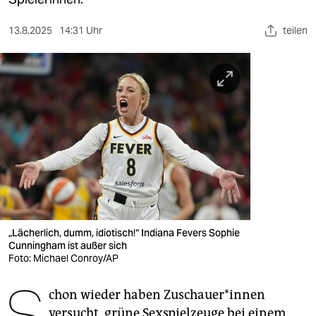
berlin
nord
13.8.2025
14:31 Uhr
teilen
wahrheit
verlag
verlag
veranstaltungen
shop
fragen & hilfe
„Lächerlich, dumm, idiotisch!“ Indiana Fevers Sophie
unterstützen
Cunningham ist außer sich
Foto: Michael Conroy/AP
abo
S
genossenschaft
chon wieder haben Zu­schaue­r*in­nen
versucht, grüne Sexspielzeuge bei einem