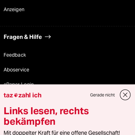
Anzeigen
Fragen & Hilfe
Feedback
Aboservice
ePaper Login
taz
zahl ich
Gerade nicht

Downloads für Abonnierende
Links lesen, rechts
bekämpfen
© 2026 taz Verlags und Vertriebs GmbH
Mit doppelter Kraft für eine offene Gesellschaft!
Alle Rechte vorbehalten. Bei rechtlichen Fragen oder für Genehmigungen