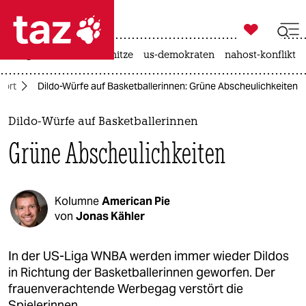

taz zahl ich
krieg in der ukraine
hitze
us-demokraten
nahost-konflikt

taz zahl ich
port
Dildo-Würfe auf Basketballerinnen: Grüne Abscheulichkeiten
taz zahl ich
themen
Dildo-Würfe auf Basketballerinnen
Grüne Abscheulichkeiten
politik
öko
Kolumne
American Pie
gesellschaft
von
Jonas Kähler
kultur
In der US-Liga WNBA werden immer wieder Dildos
in Richtung der Basketballerinnen geworfen. Der
sport
frauenverachtende Werbegag verstört die
Spielerinnen.