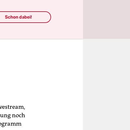
Schon dabei!
ivestream,
llung noch
programm