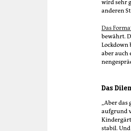
wird sehr
anderen Sta
Das Format
bewährt. D
Lockdown b
aber auch e
nen­ge­spr
Das Dile
„Aber das 
aufgrund v
Kindergärte
stabil. Un