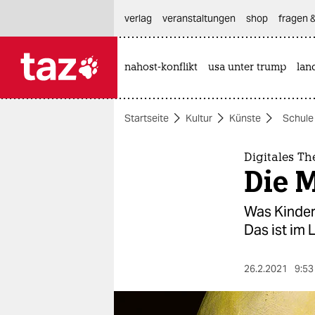
hautnavigation anspringen
hauptinhalt anspringen
footer anspringen
verlag
veranstaltungen
shop
fragen &
nahost-konflikt
usa unter trump
lan

taz zahl ich
taz zahl ich
Startseite
Kultur
Künste
Schule
themen
politik
Digitales Th
Die 
öko
Was Kinder 
gesellschaft
Das ist im
kultur
26.2.2021
9:53
sport