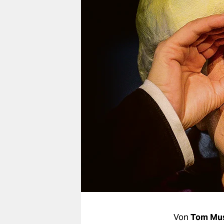
berlin
nord
wahrheit
verlag
verlag
veranstaltungen
shop
fragen & hilfe
unterstützen
abo
genossenschaft
Von
Tom Mu