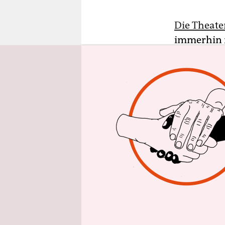
epaper login
Die Theate
immerhin n
Jugendeinr
In freien 
Theaterpä
Pereira de
Jugendlich
Und so ers
„Wackelzah
vieler Kita
Schaubude a
sind anwes