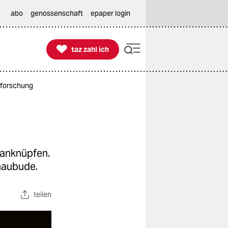
abo
genossenschaft
epaper login

taz zahl ich
taz zahl ich
Erforschung
n anknüpfen.
haubude.
teilen