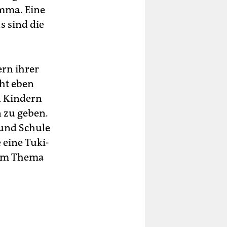
emma. Eine
s sind die
Kern ihrer
eht eben
n Kindern
 zu geben.
 und Schule
 eine Tuki-
 zum Thema