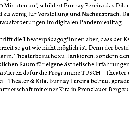
60 Minuten an“, schildert Burnay Pereira das Dil
d zu wenig für Vorstellung und Nachgespräch. Da
rausforderungen im digitalen Pandemiealltag.
 trifft die Thea­ter­päd­ago­g*in­nen aber, dass der 
erzeit so gut wie nicht möglich ist. Denn der best
darin, Theaterbesuche zu flankieren, sondern de
lichen Raum für eigene ästhetische Erfahrungen
existieren dafür die Programme TUSCH – Theater
i – Theater & Kita. Burnay Pereira betreut gerade
artnerschaft mit einer Kita in Prenzlauer Berg