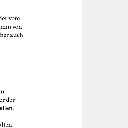
lder vom
lamm von
aber auch
in
er der
ellen.
alten