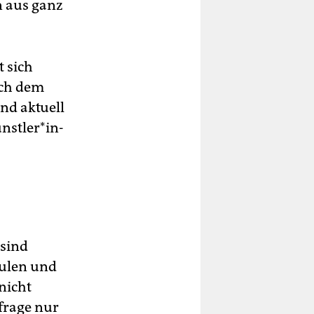
 aus ganz
 sich
ach dem
nd aktuell
t­le­r*in­
sind
hulen und
nicht
frage nur