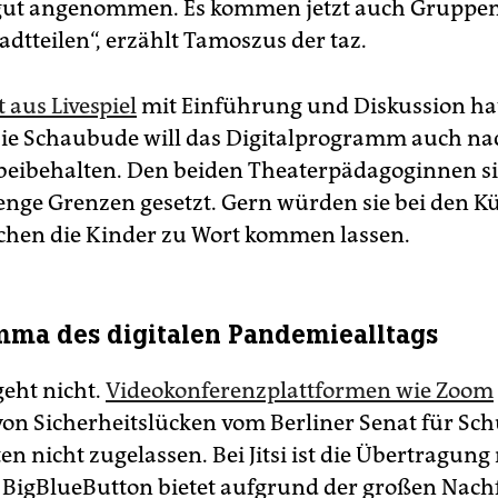
 gut angenommen. Es kommen jetzt auch Gruppen
dtteilen“, erzählt Tamoszus der taz.
 aus Livespiel
mit Einführung und Diskussion hat
ie Schaubude will das Digitalprogramm auch n
eibehalten. Den beiden Theaterpädagoginnen si
nge Grenzen gesetzt. Gern würden sie bei den Küns
ä­chen die Kinder zu Wort kommen lassen.
mma des digitalen Pandemiealltags
geht nicht.
Videokonferenzplattformen wie Zoom
on Sicherheitslücken vom Berliner Senat für Sc
n nicht zugelassen. Bei Jitsi ist die Übertragung 
d BigBlueButton bietet aufgrund der großen Nach