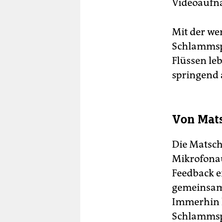
Videoaufna
Mit der we
Schlammspr
Flüssen le
springend
Von Mat
Die Matsch
Mikrofonau
Feedback e
gemeinsame
Immerhin 
Schlammspr