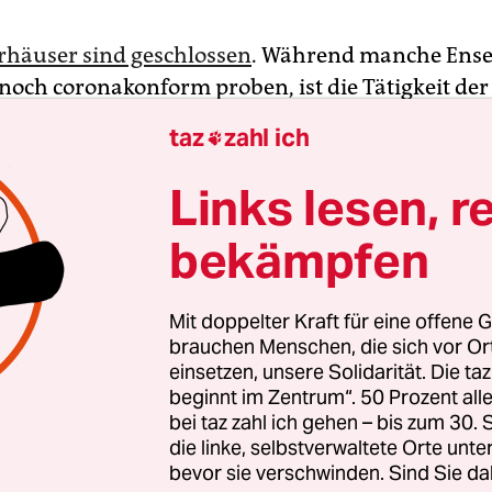
rhäuser sind geschlossen
. Während manche Ens
och coronakonform proben, ist die Tätigkeit der
ichtungen der meisten Theate
r komplett herunt
taz
zahl ich

Institutionen wie etwa der Berliner Schaubude ve
dagoginnen Susann Tamoszus und Franziska Bu
Links lesen, r
nnoch so viel Programm wie möglich für Kinder 
bekämpfen
en anzubieten.
cheint die Puppenspielerin Susanne Olbrich als
Mit doppelter Kraft für eine offene G
nfee“ auf den Monitoren der Laptops in den No
brauchen Menschen, die sich vor O
einsetzen, unsere Solidarität. Die ta
s sowie den elterlichen daheim. Olbrich tritt live i
beginnt im Zentrum“. 50 Prozent a
uf. Nur die Tech­ni­ke­r*in­nen für Licht, Ton un
bei taz zahl ich gehen – bis zum 30
end.
die linke, selbstverwaltete Orte unte
bevor sie verschwinden. Sind Sie da