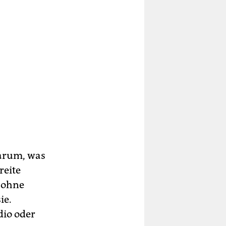
darum, was
reite
t ohne
ie.
dio oder