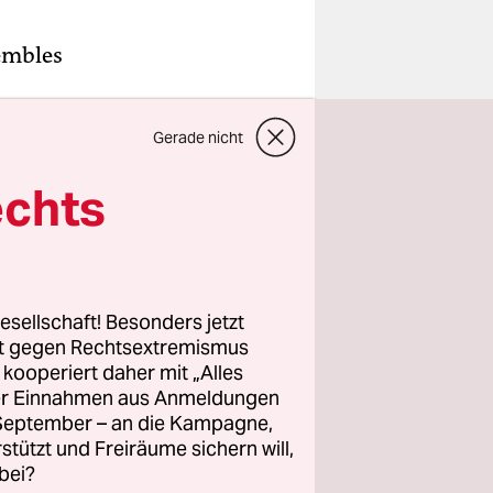
embles
ergefahren.
Gerade nicht
rsuchen die
rnay
echts
und
esellschaft! Besonders jetzt
tgruppen
rt gegen Rechtsextremismus
z kooperiert daher mit „Alles
n der
ller Einnahmen aus Anmeldungen
d Kamera
. September – an die Kampagne,
rstützt und Freiräume sichern will,
bei?