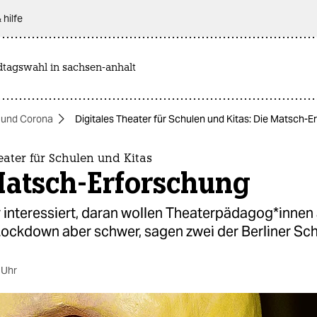
 hilfe
dtagswahl in sachsen-anhalt
 und Corona
Digitales Theater für Schulen und Kitas: Die Matsch-
eater für Schulen und Kitas
Matsch-Erforschung
interessiert, daran wollen Thea­ter­päd­ago­g*in­ne
 Lockdown aber schwer, sagen zwei der Berliner Sc
 Uhr