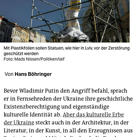
berlin
nord
wahrheit
verlag
Mit Plastik­folien sollen Statuen, wie hier in Lviv, vor der Zerstörung
verlag
geschützt werden
Foto: Mads Nissen/Politiken/laif
veranstaltungen
Von
Hans Böhringer
shop
fragen & hilfe
Bevor Wladimir Putin den Angriff befahl, sprach
er in Fernsehreden der Ukraine ihre geschichtliche
unterstützen
Existenzberechtigung und eigenständige
abo
kulturelle Identität ab.
Aber das kulturelle Erbe
der Ukraine
steckt auch in der Architektur, in der
genossenschaft
Literatur, in der Kunst, in all den Erzeugnissen aus