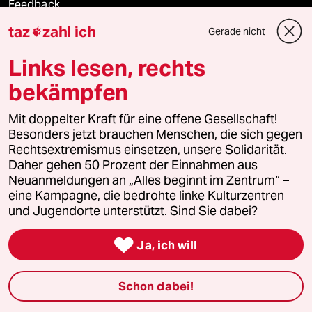
Feedback
taz
zahl ich
Gerade nicht

Aboservice
Links lesen, rechts
ePaper Login
bekämpfen
Downloads für Abonnierende
Mit doppelter Kraft für eine offene Gesellschaft!
Besonders jetzt brauchen Menschen, die sich gegen
Rechtsextremismus einsetzen, unsere Solidarität.
Daher gehen 50 Prozent der Einnahmen aus
© 2026 taz Verlags und Vertriebs GmbH
Neuanmeldungen an „Alles beginnt im Zentrum“ –
Alle Rechte vorbehalten. Bei rechtlichen Fragen oder für Genehmigungen
wenden Sie sich bitte an
lizenzen@taz.de
eine Kampagne, die bedrohte linke Kulturzentren
und Jugendorte unterstützt. Sind Sie dabei?
Feedback
Redaktionsstatut
Kommune-Richtlinien
KI-

Ja, ich will
Leitlinie
Informant
Datenschutz
Impressum
AGB
Schon dabei!
Seitenwende
Einwilligungen widerrufen (Ads)