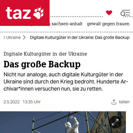

taz zahl ich
hitze
landtagswahl in sachsen-anhalt
gewalt gegen frauen

taz zahl ich
 der Ukraine
Digitale Kulturgüter in der Ukraine: Das große Backup
taz zahl ich
themen
Digitale Kulturgüter in der Ukraine
Das große Backup
politik
Nicht nur analoge, auch digitale Kulturgüter in der
öko
Ukraine sind durch den Krieg bedroht. Hunderte Ar­
chi­va­r*in­nen versuchen nun, sie zu retten.
gesellschaft
2.5.2022
13:35 Uhr
teilen
kultur
sport