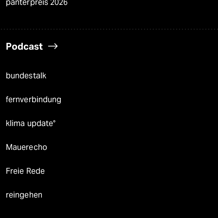
panterpreis 2026
Podcast
bundestalk
fernverbindung
klima update°
Mauerecho
Freie Rede
reingehen