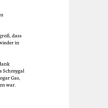
en
groß, dass
wieder in
 dank
is Schmygal
sogar Gas,
en war.