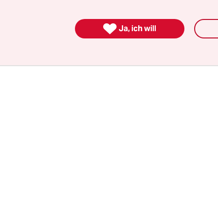
 spurlos verschwunden sind, ist unbekannt. Nach
erwaltung sind in Charkiw von 8.000 mehrstöcki

Ja, ich will
n mehr als 1.200 teilweise oder komplett zerstör
lt für 69 Schulen, 53 Kindergärten und 15 Kranke