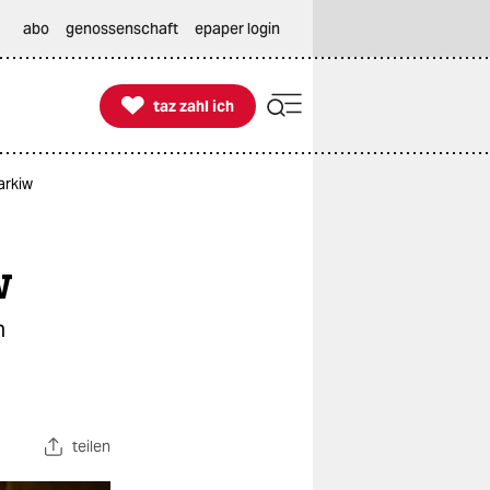
abo
genossenschaft
epaper login

taz zahl ich
taz zahl ich
arkiw
w
n
teilen