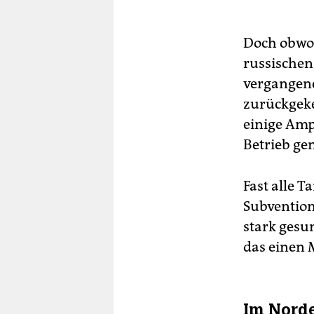
Doch obwoh
russischen
vergangene
zurückgeke
einige Amp
Betrieb g
Fast alle T
Subvention
stark gesun
das einen 
Im Norde