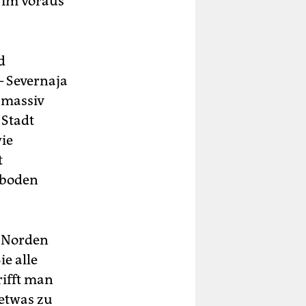
 im voraus
d
– Severnaja
e massiv
 Stadt
ie
t
dboden
m Norden
e alle
rifft man
etwas zu