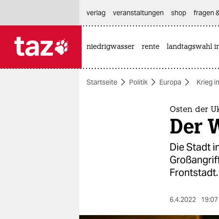
hautnavigation anspringen
hauptinhalt anspringen
footer anspringen
verlag
veranstaltungen
shop
fragen &
niedrigwasser
rente
landtagswahl i

taz zahl ich
taz zahl ich
Startseite
Politik
Europa
Krieg i
themen
politik
Osten der Uk
Der 
öko
Die Stadt i
gesellschaft
Großangrif
Frontstadt.
kultur
sport
6.4.2022
19:07