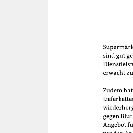
Supermärkt
sind gut ge
Dienstleis
erwacht z
Zudem hat 
Lieferkett
wiederherg
gegen Blut
Angebot fü