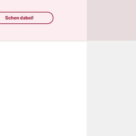
 Angaben
gen
Schon dabei!
t. Das
nhäuser.