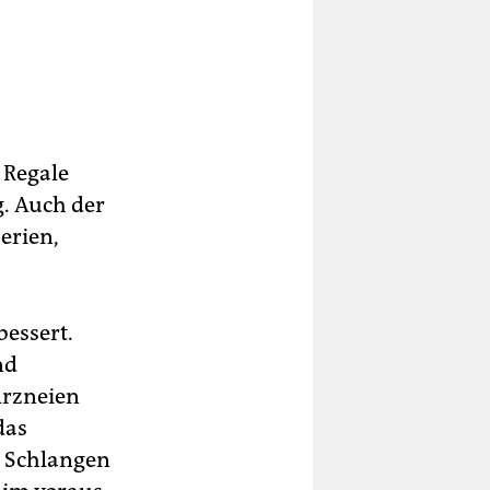
 Regale
g. Auch der
erien,
essert.
nd
Arzneien
das
e Schlangen