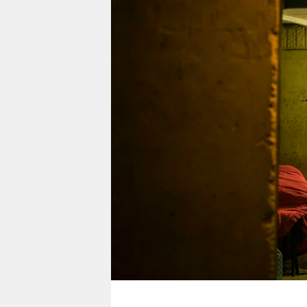
berlin
nord
wahrheit
verlag
verlag
veranstaltungen
shop
fragen & hilfe
unterstützen
abo
genossenschaft