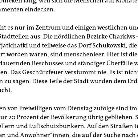
otheken lang, weil sich die Menschen auf Monate
amenten eindecken.
eht es nur im Zentrum und einigen westlichen un
Stadtteilen aus. Die nördlichen Bezirke Charkiws 
jatichatki und teilweise das Dorf Schukowski, di
t worden waren, sind menschenleer. Hier ist die
dauernden Beschusses und ständiger Überfälle w
en. Das Geschützfeuer verstummt nie. Es ist nich
n zu sagen: Diese Teile der Stadt wurden dem Er
cht.
n von Freiwilligen vom Dienstag zufolge sind i
ur 20 Prozent der Bevölkerung übrig geblieben. Si
Kellern und Luftschutzbunkern. Auf den Straßen t
en und Anwohner*innen, die auf der Suche nach 