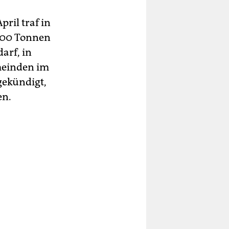
ril traf in
 600 Tonnen
arf, in
meinden im
gekündigt,
en.