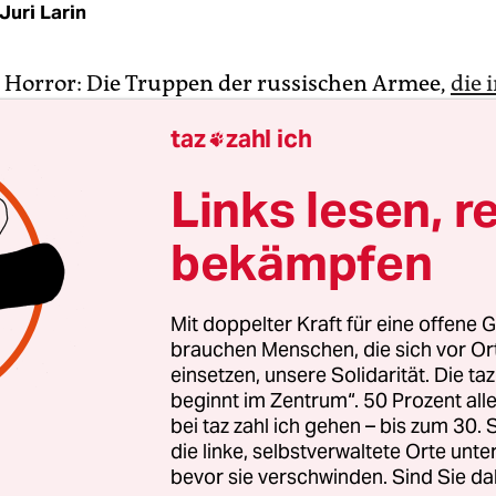
Juri Larin
 Horror: Die Truppen der russischen Armee,
die 
rort Butscha mutmaßlich Kriegsverbrechen bega
taz
zahl ich

llen jetzt in Richtung Charkiw unterwegs sein. Das
ndienst des ukrai­nischen Verteidigungsministe
Links lesen, r
klärt. Der Plan der Einheiten sei, die 1,5-Million
nzukesseln und dann unter Kontrolle zu bekomm
bekämpfen
ainischen Generalstab. Die Großoffensive soll an
eser Woche beginnen.
Mit doppelter Kraft für eine offene G
brauchen Menschen, die sich vor O
hört bereits heute zu den Städten in der Ukraine,
einsetzen, unsere Solidarität. Die ta
beginnt im Zentrum“. 50 Prozent a
n von den russischen Angriffen betroffen sind.
O
bei taz zahl ich gehen – bis zum 30
folge wurden hier seit Beginn des Krieges mehr a
die linke, selbstverwaltete Orte unte
­nen verletzt und Dutzende getötet. Die genaue Anz
bevor sie verschwinden. Sind Sie da