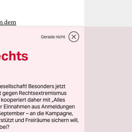
in dem
ngen
Gerade nicht
 hat der
riums am
echts
en-Stadt
en, heißt
geblich
esellschaft! Besonders jetzt
rt gegen Rechtsextremismus
 die am
z kooperiert daher mit „Alles
ller Einnahmen aus Anmeldungen
ffiziellen
. September – an die Kampagne,
ls 300 Zi­
rstützt und Freiräume sichern will,
ahl, auch
bei?