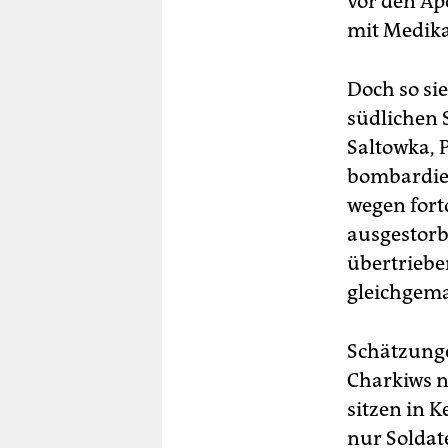
vor den Ap
mit Medik
Doch so si
südlichen 
Saltowka, P
bombardier
wegen fort
ausgestorb
übertriebe
gleichgema
Schätzunge
Charkiws n
sitzen in 
nur Soldat