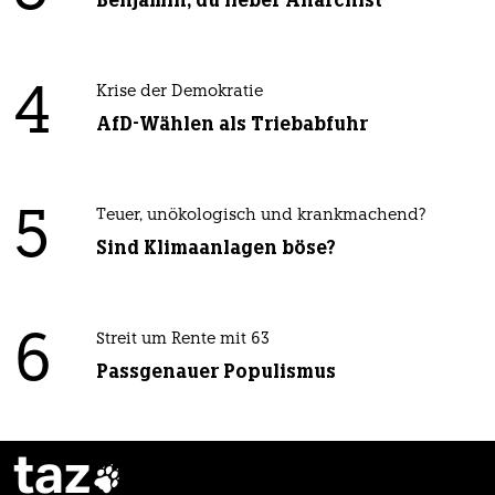
Benjamin, du lieber Anarchist
4
Krise der Demokratie
AfD-Wählen als Triebabfuhr
5
Teuer, unökologisch und krankmachend?
Sind Klimaanlagen böse?
6
Streit um Rente mit 63
Passgenauer Populismus
taz
