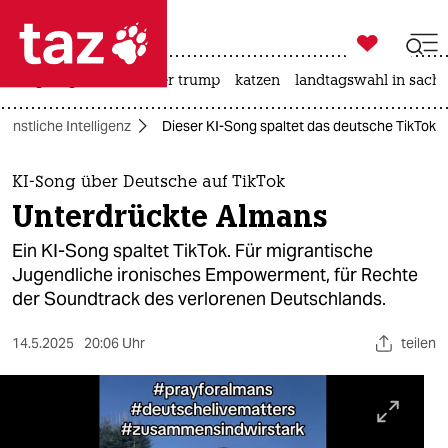

taz zahl ich
bergsteigen
usa unter trump
katzen
landtagswahl in sachs

taz zahl ich
Künstliche Intelligenz
Dieser KI-Song spaltet das deutsche TikTok
taz zahl ich
themen
KI-Song über Deutsche auf TikTok
Unterdrückte Almans
politik
Ein KI-Song spaltet TikTok. Für migrantische
öko
Jugendliche ironisches Empowerment, für Rechte
der Soundtrack des verlorenen Deutschlands.
gesellschaft
14.5.2025
20:06 Uhr
teilen
kultur
sport