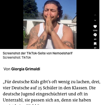
berlin
nord
wahrheit
verlag
verlag
veranstaltungen
Screenshot der TikTok-Seite von Nemoelsharif
Screenshot: TikTok
shop
fragen & hilfe
Von
Giorgia Grimaldi
unterstützen
„Für deutsche Kids gibt’s oft wenig zu lachen, drei,
abo
vier Deutsche auf 25 Schüler in den Klassen. Die
deutsche Jugend eingeschüchtert und oft in
genossenschaft
Unterzahl, sie passen sich an, denn sie haben