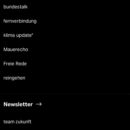
bundestalk
fernverbindung
klima update°
Mauerecho
Freie Rede
reingehen
Newsletter
team zukunft