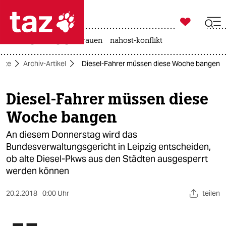

taz zahl ich
hitze
gewalt gegen frauen
nahost-konflikt

taz zahl ich
eite
Archiv-Artikel
Diesel-Fahrer müssen diese Woche bangen
taz zahl ich
themen
Diesel-Fahrer müssen diese
Woche bangen
politik
An diesem Donnerstag wird das
öko
Bundesverwaltungsgericht in Leipzig entscheiden,
ob alte Diesel-Pkws aus den Städten ausgesperrt
gesellschaft
werden können
kultur
20.2.2018
0:00 Uhr
teilen
sport