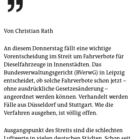
berlin

nord
wahrheit
Von
Christian Rath
verlag
An diesem Donnerstag fällt eine wichtige
verlag
Vorentscheidung im Streit um Fahrverbote für
Dieselfahrzeuge in Innenstädten. Das
veranstaltungen
Bundesverwaltungsgericht (BVerwG) in Leipzig
shop
entscheidet, ob solche Fahrverbote schon jetzt –
ohne ausdrückliche Gesetzesänderung –
fragen & hilfe
angeordnet werden können. Verhandelt werden
unterstützen
Fälle aus Düsseldorf und Stuttgart. Wie die
Verfahren ausgehen, ist völlig offen.
abo
genossenschaft
Ausgangspunkt des Streits sind die schlechten
Luftwerte in vielen deutschen Städten. Schon seit