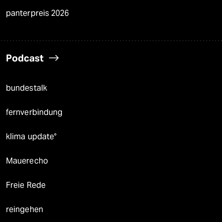
panterpreis 2026
Podcast
bundestalk
fernverbindung
klima update°
Mauerecho
Freie Rede
reingehen