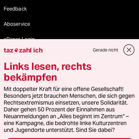
Feedback
Aboservice
ePaper Login
taz
zahl ich
Gerade nicht

Downloads für Abonnierende
Links lesen, rechts
bekämpfen
© 2026 taz Verlags und Vertriebs GmbH
Mit doppelter Kraft für eine offene Gesellschaft!
Alle Rechte vorbehalten. Bei rechtlichen Fragen oder für Genehmigungen
wenden Sie sich bitte an
lizenzen@taz.de
Besonders jetzt brauchen Menschen, die sich gegen
Rechtsextremismus einsetzen, unsere Solidarität.
Daher gehen 50 Prozent der Einnahmen aus
Feedback
Redaktionsstatut
Kommune-Richtlinien
KI-
Neuanmeldungen an „Alles beginnt im Zentrum“ –
eine Kampagne, die bedrohte linke Kulturzentren
Leitlinie
Informant
Datenschutz
Impressum
AGB
und Jugendorte unterstützt. Sind Sie dabei?