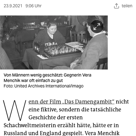
berlin
23.9.2021
9:06 Uhr
teilen
nord
wahrheit
verlag
verlag
veranstaltungen
Von Männern wenig geschätzt: Gegnerin Vera
shop
Menchik war oft einfach zu gut
Foto: United Archives International/imago
fragen & hilfe
W
unterstützen
enn der Film „Das Damengambit“
nicht
eine fiktive, sondern die tatsächliche
abo
Geschichte der ersten
Schachweltmeisterin erzählt hätte, hätte er in
genossenschaft
Russland und England gespielt. Vera Menchik