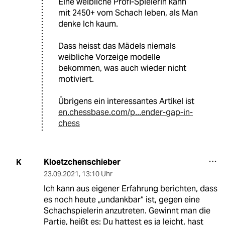
Eine weibliche Profi-Spielerin kann
mit 2450+ vom Schach leben, als Man
denke Ich kaum.
Dass heisst das Mädels niemals
weibliche Vorzeige modelle
bekommen, was auch wieder nicht
motiviert.
Übrigens ein interessantes Artikel ist
en.chessbase.com/p...ender-gap-in-
chess
Kloetzchenschieber
K
23.09.2021
,
13:10 Uhr
Ich kann aus eigener Erfahrung berichten, dass
es noch heute „undankbar“ ist, gegen eine
Schachspielerin anzutreten. Gewinnt man die
Partie, heißt es: Du hattest es ja leicht, hast