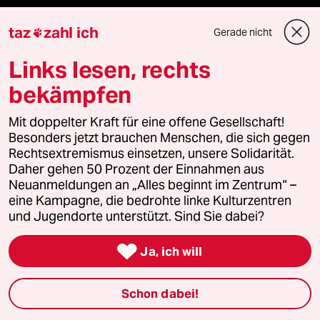
Vor Ort
taz
zahl ich
Gerade nicht

Live im Stream
Links lesen, rechts
bekämpfen
Vergangene
Mit doppelter Kraft für eine offene Gesellschaft!
taz lab 2027
Besonders jetzt brauchen Menschen, die sich gegen
Rechtsextremismus einsetzen, unsere Solidarität.
Daher gehen 50 Prozent der Einnahmen aus
Neuanmeldungen an „Alles beginnt im Zentrum“ –
Mehr taz Lesestoff
eine Kampagne, die bedrohte linke Kulturzentren
und Jugendorte unterstützt. Sind Sie dabei?
taz Blogs

Ja, ich will
taz FUTURZWEI
Schon dabei!
Le Monde diplomatique