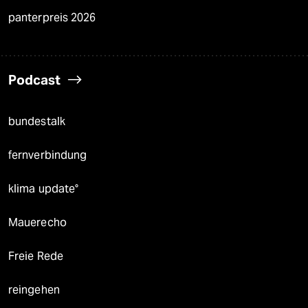
panterpreis 2026
Podcast
bundestalk
fernverbindung
klima update°
Mauerecho
Freie Rede
reingehen