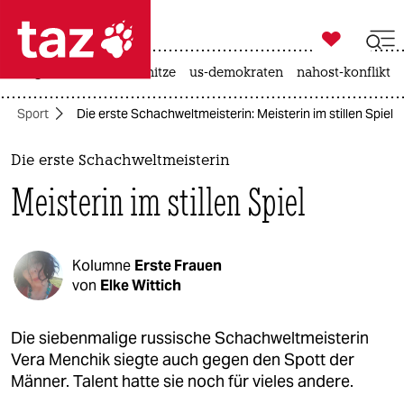

taz zahl ich
krieg in der ukraine
hitze
us-demokraten
nahost-konflikt

taz zahl ich
Sport
Die erste Schachweltmeisterin: Meisterin im stillen Spiel
taz zahl ich
themen
Die erste Schachweltmeisterin
Meisterin im stillen Spiel
politik
öko
Kolumne
Erste Frauen
gesellschaft
von
Elke Wittich
kultur
Die siebenmalige russische Schachweltmeisterin
Vera Menchik siegte auch gegen den Spott der
sport
Männer. Talent hatte sie noch für vieles andere.