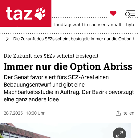

taz zahl ich
niedrigwasser
rente
landtagswahl in sachsen-anhalt
hybri

taz zahl ich
in
Die Zukunft des SEZs scheint besiegelt: Immer nur die Option Ab
taz zahl ich
themen
Die Zukunft des SEZs scheint besiegelt
Immer nur die Option Abriss
politik
Der Senat favorisiert fürs SEZ-Areal einen
öko
Bebauungsentwurf und gibt eine
Machbarkeitsstudie in Auftrag. Der Bezirk bevorzugt
gesellschaft
eine ganz andere Idee.
kultur
28.7.2025
18:00 Uhr
teilen
sport