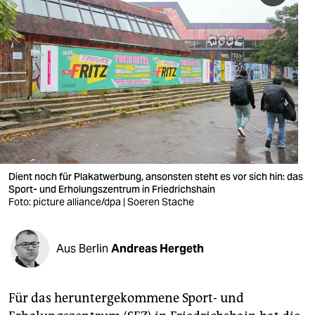
berlin
nord
wahrheit
verlag
verlag
veranstaltungen
Dient noch für Plakatwerbung, ansonsten steht es vor sich hin: das
shop
Sport- und Erholungszentrum in Friedrichshain
Foto: picture alliance/dpa | Soeren Stache
fragen & hilfe
unterstützen
Aus Berlin
Andreas Hergeth
abo
genossenschaft
Für das heruntergekommene Sport- und