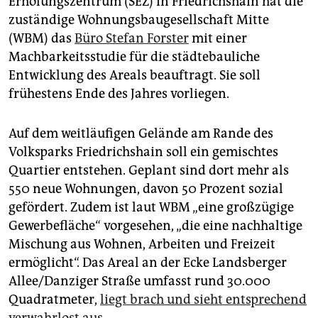
Erholungszentrum (SEZ) in Friedrichshain hat die
epaper login
zuständige Wohnungsbaugesellschaft Mitte
(WBM) das
Büro Stefan Forster
mit einer
Machbarkeitsstudie für die städtebauliche
Entwicklung des Areals beauftragt. Sie soll
frühestens Ende des Jahres vorliegen.
Auf dem weitläufigen Gelände am Rande des
Volksparks Friedrichshain soll ein gemischtes
Quartier entstehen. Geplant sind dort mehr als
550 neue Wohnungen, davon 50 Prozent sozial
gefördert. Zudem ist laut WBM „eine großzügige
Gewerbefläche“ vorgesehen, „die eine nachhaltige
Mischung aus Wohnen, Arbeiten und Freizeit
ermöglicht“. Das Areal an der Ecke Landsberger
Allee/Danziger Straße umfasst rund 30.000
Quadratmeter,
liegt brach und sieht entsprechend