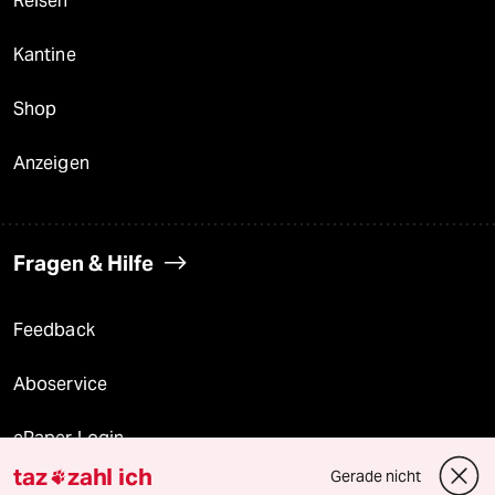
Reisen
Kantine
Shop
Anzeigen
Fragen & Hilfe
Feedback
Aboservice
ePaper Login
taz
zahl ich
Gerade nicht

Downloads für Abonnierende