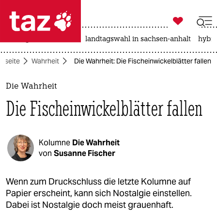

taz zahl ich
niedrigwasser
rente
landtagswahl in sachsen-anhalt
hybri

taz zahl ich
rtseite
Wahrheit
Die Wahrheit: Die Fischeinwickelblätter fallen
taz zahl ich
themen
Die Wahrheit
Die Fischeinwickelblätter fallen
politik
öko
Kolumne
Die Wahrheit
gesellschaft
von
Susanne Fischer
kultur
Wenn zum Druckschluss die letzte Kolumne auf
Papier erscheint, kann sich Nostalgie einstellen.
sport
Dabei ist Nostalgie doch meist grauenhaft.