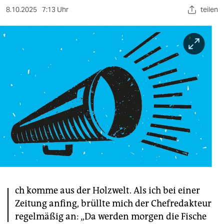
berlin
8.10.2025
7:13 Uhr
teilen
nord
wahrheit
verlag
verlag
veranstaltungen
shop
fragen & hilfe
unterstützen
I
abo
ch komme aus der Holzwelt. Als ich bei einer
Zeitung anfing, brüllte mich der Chefredakteur
genossenschaft
regelmäßig an: „Da werden morgen die Fische