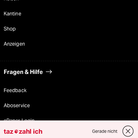
Kantine
Shop
Anzeigen
Fragen & Hilfe
Feedback
Aboservice
ePaper Login
taz
zahl ich
Gerade nicht

Downloads für Abonnierende