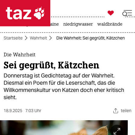

taz zahl ich
hitze
krieg in der ukraine
niedrigwasser
waldbrände

taz zahl ich
Startseite
Wahrheit
Die Wahrheit: Sei gegrüßt, Kätzchen
taz zahl ich
themen
Die Wahrheit
Sei gegrüßt, Kätzchen
politik
Donnerstag ist Gedichtetag auf der Wahrheit.
öko
Diesmal ein Poem für die Leserschaft, das die
Willkommenskultur von Katzen doch eher kritisch
gesellschaft
sieht.
kultur
18.9.2025
7:03 Uhr
teilen
sport