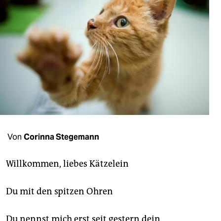
berlin
nord
wahrheit
verlag
verlag
veranstaltungen
shop
Von
Corinna Stegemann
fragen & hilfe
unterstützen
Willkommen, liebes Kätzelein
abo
Du mit den spitzen Ohren
genossenschaft
Du nennst mich erst seit gestern dein