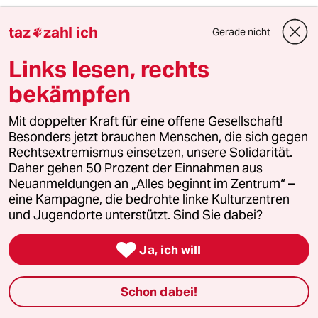
taz
zahl ich
Gerade nicht

2
Zivildienst
Links lesen, rechts
Zwangsdienst als Randnotiz
bekämpfen
Mit doppelter Kraft für eine offene Gesellschaft!
3
FDP-Chef Kubicki über seine Partei
Besonders jetzt brauchen Menschen, die sich gegen
„Wie Sie sehen, lebe ich“
Rechtsextremismus einsetzen, unsere Solidarität.
Daher gehen 50 Prozent der Einnahmen aus
Neuanmeldungen an „Alles beginnt im Zentrum“ –
eine Kampagne, die bedrohte linke Kulturzentren
4
EU nach Ceuta
und Jugendorte unterstützt. Sind Sie dabei?
Zur Freude der Antieuropäer

Ja, ich will
Schon dabei!
5
Enorme Gewinne für Ölkonzerne
Bitte abschöpfen!