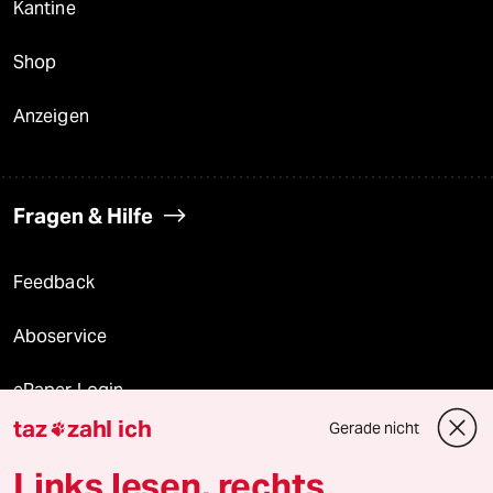
Kantine
Shop
Anzeigen
Fragen & Hilfe
Feedback
Aboservice
ePaper Login
taz
zahl ich
Gerade nicht

Downloads für Abonnierende
Links lesen, rechts