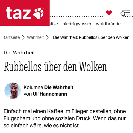

taz zahl ich
krieg in der ukraine
hitze
niedrigwasser
waldbrände

taz zahl ich
Startseite
Wahrheit
Die Wahrheit: Rubbellos über den Wolken
taz zahl ich
themen
Die Wahrheit
Rubbellos über den Wolken
politik
öko
Kolumne
Die Wahrheit
gesellschaft
von
Uli Hannemann
kultur
Einfach mal einen Kaffee im Flieger bestellen, ohne
Flugscham und ohne sozialen Druck. Wenn das nur
sport
so einfach wäre, wie es nicht ist.