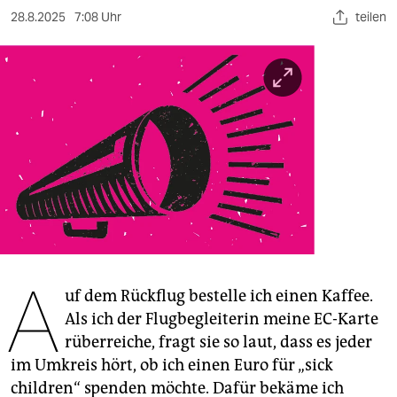
berlin
28.8.2025
7:08 Uhr
teilen
nord
wahrheit
verlag
verlag
veranstaltungen
shop
fragen & hilfe
A
unterstützen
uf dem Rückflug bestelle ich einen Kaffee.
Als ich der Flugbegleiterin meine EC-Karte
abo
rüberreiche, fragt sie so laut, dass es jeder
im Umkreis hört, ob ich einen Euro für „sick
genossenschaft
children“ spenden möchte. Dafür bekäme ich