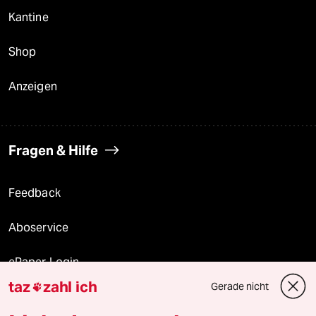
Kantine
Shop
Anzeigen
Fragen & Hilfe
Feedback
Aboservice
ePaper Login
taz
zahl ich
Gerade nicht

Downloads für Abonnierende