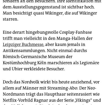
sondern an den Besuchern. Ihre Identifikation mit
epaper login
dem Ausstellungsgegenstand ist sichtbar hoch.
Man besichtigt quasi Wikinger, die auf Wikinger
starren.
Eine derart hingebungsvolle Cosplay-Fanbase
trifft man vielleicht in den Manga-Hallen der
Leipziger Buchmesse
, aber kaum jemals in
Antikensammlungen. Nicht einmal durchs
Römisch-Germanische Museum der
Kostümhochburg Köln marschieren als Legionäre
und Ubier verkleidete Besucher.
Doch das Nordvolk wirkt bis heute anziehend, vor
allem auf Männer mit Streaming-Abo: Der Neo-
Nordmann trägt das Haupthaar seitenrasiert wie
Netflix-Vorbild Ragnar aus der Serie „Vikings“ und