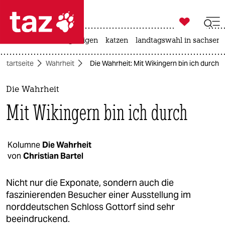

taz zahl ich
ceuta
hitze
bergsteigen
katzen
landtagswahl in sachsen-

taz zahl ich
Startseite
Wahrheit
Die Wahrheit: Mit Wikingern bin ich durch
taz zahl ich
themen
Die Wahrheit
Mit Wikingern bin ich durch
politik
öko
Kolumne
Die Wahrheit
von
Christian Bartel
gesellschaft
kultur
Nicht nur die Exponate, sondern auch die
faszinierenden Besucher einer Ausstellung im
sport
norddeutschen Schloss Gottorf sind sehr
beeindruckend.