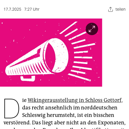
berlin
17.7.2025
7:27 Uhr
teilen
nord
wahrheit
verlag
verlag
veranstaltungen
shop
fragen & hilfe
D
unterstützen
ie
Wikingerausstellung in Schloss Gottorf,
das recht ansehnlich im norddeutschen
abo
Schleswig herumsteht, ist ein bisschen
genossenschaft
verstörend. Das liegt aber nicht an den Exponaten,