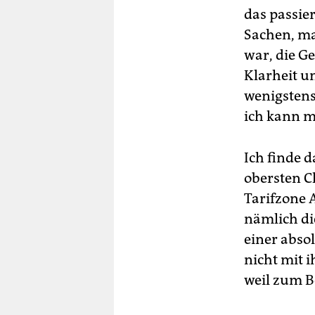
das passie
Sachen, ma
war, die G
Klarheit u
wenigstens
ich kann m
Ich finde 
obersten C
Tarifzone 
nämlich die
einer abso
nicht mit 
weil zum Be