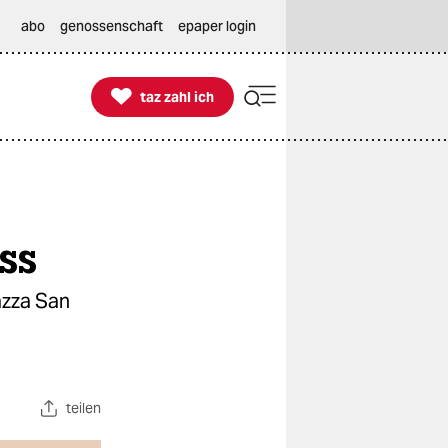
abo
genossenschaft
epaper login

taz zahl ich
taz zahl ich
ss
azza San
teilen