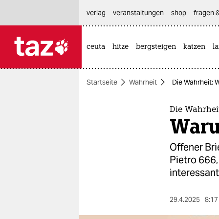
hautnavigation anspringen
hauptinhalt anspringen
footer anspringen
verlag
veranstaltungen
shop
fragen &
ceuta
hitze
bergsteigen
katzen
l

taz zahl ich
taz zahl ich
Startseite
Wahrheit
Die Wahrheit: 
themen
politik
Die Wahrhei
Waru
öko
Offener Bri
gesellschaft
Pietro 666,
interessan
kultur
sport
29.4.2025
8:17