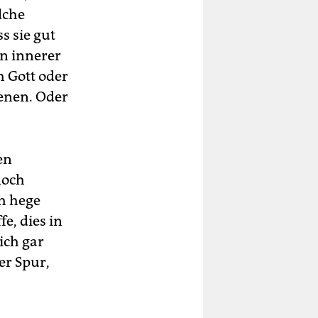
lche
s sie gut
n innerer
 Gott oder
ienen. Oder
en
noch
ch hege
e, dies in
ich gar
er Spur,