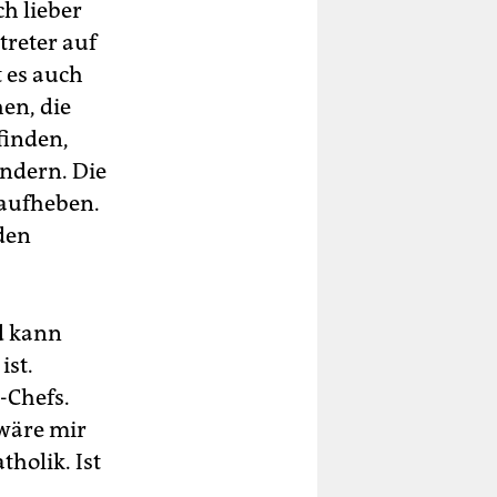
ch lieber
treter auf
t es auch
en, die
finden,
ändern. Die
 aufheben.
den
d kann
ist.
-Chefs.
wäre mir
tholik. Ist