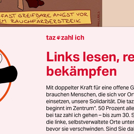
taz
zahl ich

ock
Links lesen, r
nz, hoch verehrter Monsignore, lieber Pietro Par
bekämpfen
f Radio Vatikan, meinem absoluten Lieblingssende
Mit doppelter Kraft für eine offene G
chen Sie in Rom einen neuen Boss. Und weil Sie o
brauchen Menschen, die sich vor O
omitee leiten, möchte ich Sie bitten, meine Bew
einsetzen, unsere Solidarität. Die ta
n Betracht zu ziehen. Vor allem möchte ich eins: 
beginnt im Zentrum“. 50 Prozent a
halb will ich ehrlich zu Ihnen sein: Mir ist diese
bei taz zahl ich gehen – bis zum 30
die linke, selbstverwaltete Orte unte
eine innere Notwendigkeit.
bevor sie verschwinden. Sind Sie da