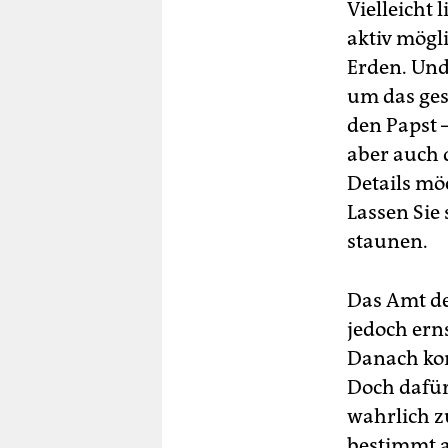
Vielleicht 
aktiv mögli
Erden. Und
um das gese
den Papst –
aber auch d
Details mö
Lassen Sie
staunen.
Das Amt de
jedoch erns
Danach kom
Doch dafür
wahrlich zu
bestimmt a