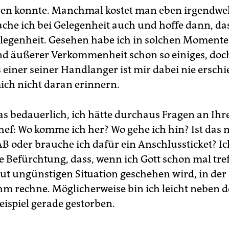
ren konnte. Manchmal kostet man eben irgendwe
che ich bei Gelegen­heit auch und hoffe dann, das
elegenheit. Gesehen habe ich in solchen Momente
nd äußerer Verkommenheit schon so einiges, doch
 einer seiner Handlanger ist mir dabei nie ersch
ich nicht daran erinnern.
das bedauerlich, ich hätte durchaus Fragen an Ihr
hef: Wo komme ich her? Wo gehe ich hin? Ist das 
AB oder brauche ich dafür ein Anschlussticket? I
 Befürchtung, dass, wenn ich Gott schon mal treff
lut ungünstigen Situation geschehen wird, in der 
ihm rechne. Möglicherweise bin ich leicht neben d
ispiel ge­rade gestorben.