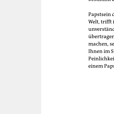
Papstsein 
Welt, trif
unverständ
übertragen,
machen, sel
Ihnen im S
Peinlichke
einem Papst