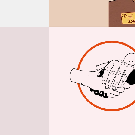
epaper login
Von
Thilo B
Euer Emine
wie ich au
habe, brau
Papstwahlk
ernsthaft i
werden. Des
Bewerbung 