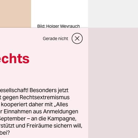
Bild: Holger Weyrauch
Gerade nicht
echts
olin,
r, gehört
esellschaft! Besonders jetzt
ffenbar das
rt gegen Rechtsextremismus
erbung
z kooperiert daher mit „Alles
Papst
ller Einnahmen aus Anmeldungen
. September – an die Kampagne,
rstützt und Freiräume sichern will,
bei?