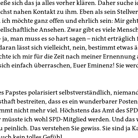
ließe sich das ja alles vorher klären. Daher suche i
chst nahen Kontakt zu ihm. Eben als sein Stellver
 ich möchte ganz offen und ehrlich sein: Mir geh
ll­schaftliche Ansehen. Zwar gibt es viele Mensch
 ja, man muss es so hart sagen – nicht erträglich 
aran lässt sich vielleicht, nein, bestimmt etwas 
chte ich mir für die Zeit nach meiner Ernennung
 sich einfach überraschen, Euer Eminenz! Sie wer
s Papstes polarisiert selbstverständlich, nieman
thaft bestreiten, dass es ein wunderbarer Posten 
mt nicht mehr viel. Höchstens das Amt des SPD
 müsste ich wohl SPD-Mitglied werden. Und das 
 peinlich. Das verstehen Sie gewiss. Sie sind ja Ka
uch kein tolles Gefühl.