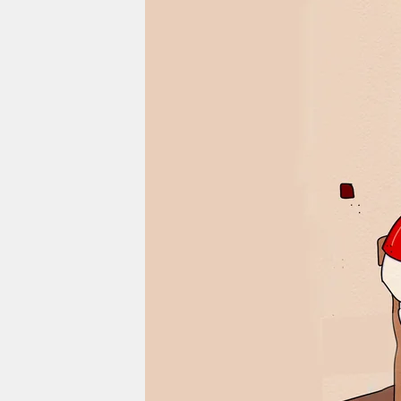
berlin
nord
wahrheit
verlag
verlag
veranstaltungen
shop
fragen & hilfe
unterstützen
abo
genossenschaft