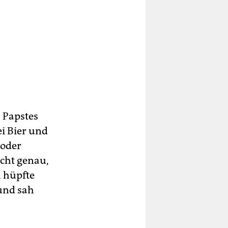
s Papstes
ei Bier und
 oder
icht genau,
h hüpfte
und sah