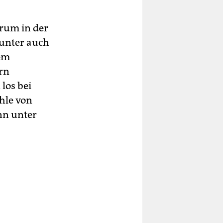
rum in der
tunter auch
dem
ern
 los bei
hle von
nn unter