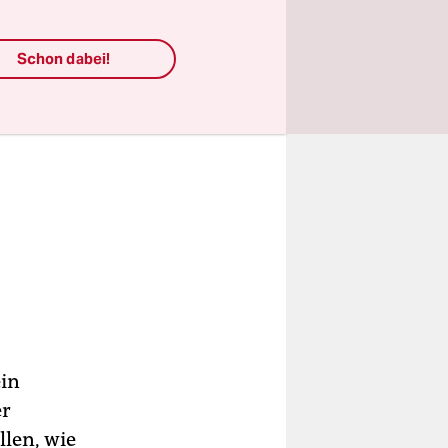
Schon dabei!
ein
er
llen, wie