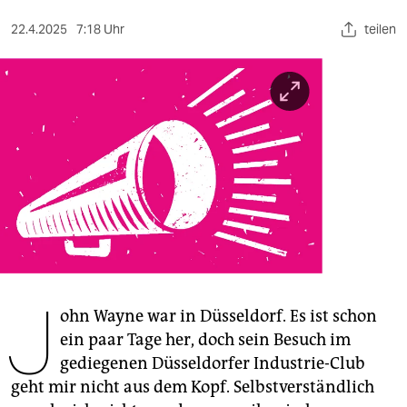
berlin
22.4.2025
7:18 Uhr
teilen
nord
wahrheit
verlag
verlag
veranstaltungen
shop
fragen & hilfe
J
unterstützen
ohn Wayne war in Düsseldorf. Es ist schon
ein paar Tage her, doch sein Besuch im
abo
gediegenen Düsseldorfer Industrie-Club
genossenschaft
geht mir nicht aus dem Kopf. Selbstverständlich