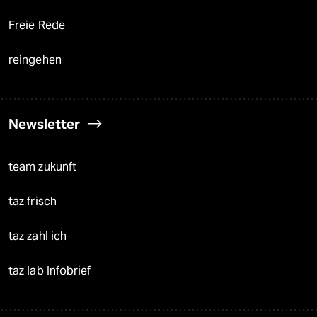
Freie Rede
reingehen
Newsletter
team zukunft
taz frisch
taz zahl ich
taz lab Infobrief