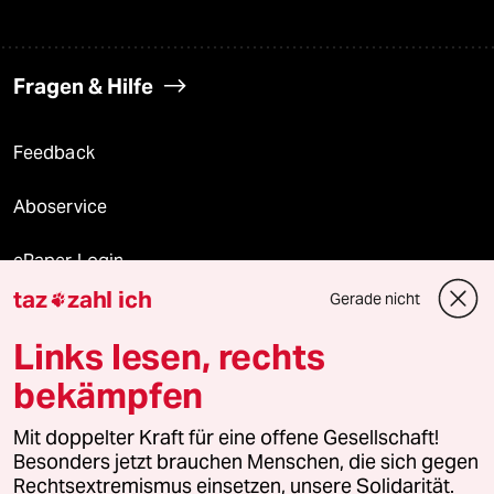
Fragen & Hilfe
Feedback
Aboservice
ePaper Login
taz
zahl ich
Gerade nicht

Downloads für Abonnierende
Links lesen, rechts
bekämpfen
© 2026 taz Verlags und Vertriebs GmbH
Alle Rechte vorbehalten. Bei rechtlichen Fragen oder für Genehmigungen
Mit doppelter Kraft für eine offene Gesellschaft!
wenden Sie sich bitte an
lizenzen@taz.de
Besonders jetzt brauchen Menschen, die sich gegen
Rechtsextremismus einsetzen, unsere Solidarität.