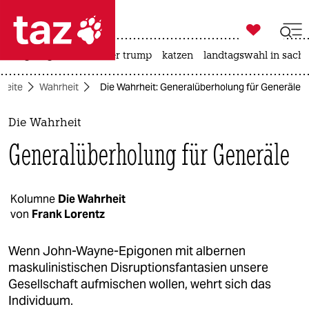

taz zahl ich
bergsteigen
usa unter trump
katzen
landtagswahl in sachs

taz zahl ich
tseite
Wahrheit
Die Wahrheit: Generalüberholung für Generäle
taz zahl ich
themen
Die Wahrheit
Generalüberholung für Generäle
politik
öko
Kolumne
Die Wahrheit
von
Frank Lorentz
gesellschaft
kultur
Wenn John-Wayne-Epigonen mit albernen
maskulinistischen Disruptionsfantasien unsere
sport
Gesellschaft aufmischen wollen, wehrt sich das
Individuum.