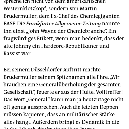
spreche ich nicht von dem amerikanischen
epaper login
Westernklotzkopf, sondern von Martin
Brudermüller, dem Ex-Chef des Chemiegiganten
BASF. Die
Frankfurter Allgemeine Zeitung
nannte
ihn einst „John Wayne der Chemiebranche“. Ein
fragwürdiges Etikett, wenn man bedenkt, dass der
alte Johnny ein Hardcore-Republikaner und
Rassist war.
Bei seinem Düsseldorfer Auftritt machte
Brudermüller seinem Spitznamen alle Ehre. „Wir
brauchen eine Generalüberholung der gesamten
Gesellschaft“, feuerte er aus der Hüfte. Volltreffer!
Das Wort „General“ kann man ja heutzutage nicht
oft genug aussprechen. Auch die letzten Deppen
müssen kapieren, dass an militärischer Stärke
alles hängt. Außerdem bringt es Dynamik in die