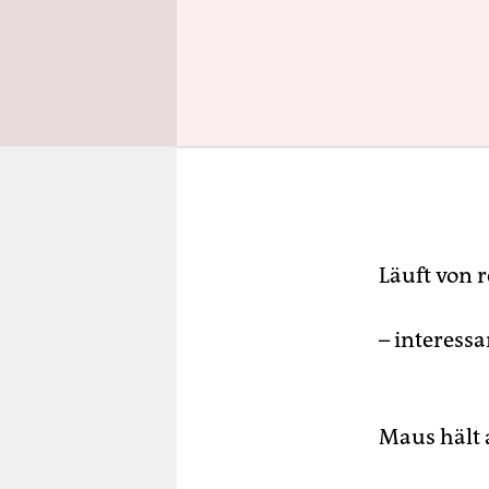
Läuft von 
– interess
Maus hält 