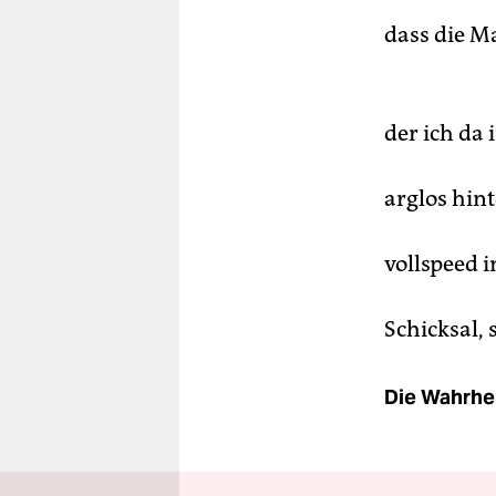
dass die M
der ich da 
arglos hint
vollspeed i
Schicksal,
Die Wahrhei