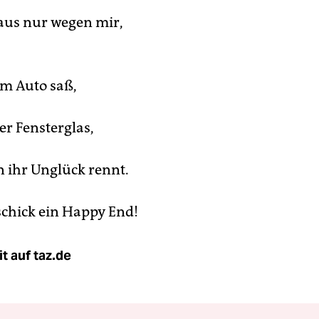
aus nur wegen mir,
im Auto saß,
er Fensterglas,
n ihr Unglück rennt.
 schick ein Happy End!
t auf taz.de