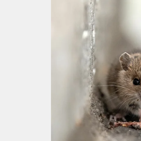
berlin
nord
wahrheit
verlag
verlag
veranstaltungen
shop
fragen & hilfe
unterstützen
abo
genossenschaft