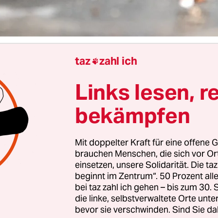
taz
zahl ich

Steffen Brück
Links lesen, r
bekämpfen
o, schaue raus:
rkplatz eine Maus.
Mit doppelter Kraft für eine offene G
brauchen Menschen, die sich vor O
einsetzen, unsere Solidarität. Die ta
beginnt im Zentrum“. 50 Prozent a
bei taz zahl ich gehen – bis zum 30
die linke, selbstverwaltete Orte unte
bevor sie verschwinden. Sind Sie da