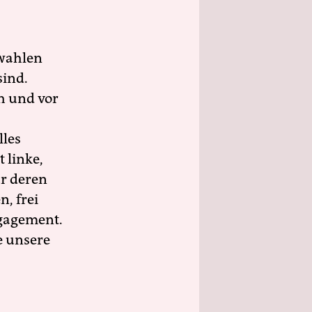
wahlen
sind.
h und vor
lles
 linke,
ür deren
n, frei
ngagement.
e unsere