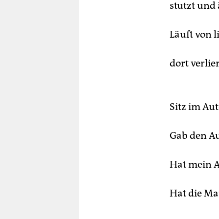
stutzt und 
Läuft von l
dort verlie
Sitz im Aut
Gab den Au
Hat mein A
Hat die Ma