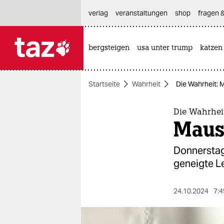
hautnavigation anspringen
hauptinhalt anspringen
footer anspringen
verlag
veranstaltungen
shop
fragen &
bergsteigen
usa unter trump
katzen

taz zahl ich
taz zahl ich
Startseite
Wahrheit
Die Wahrheit: 
themen
politik
Die Wahrhei
Maus
öko
Donnerstag 
gesellschaft
geneigte L
kultur
24.10.2024
7:4
sport