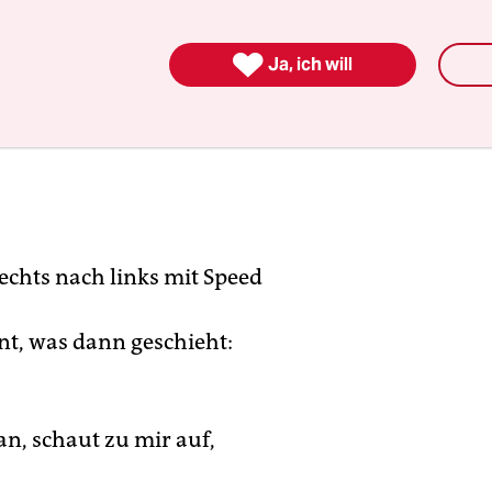

Ja, ich will
rechts nach links mit Speed
ant, was dann geschieht:
an, schaut zu mir auf,