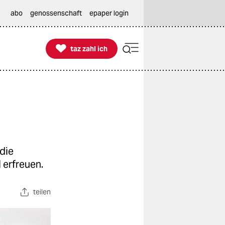
abo
genossenschaft
epaper login

taz zahl ich
taz zahl ich
die
 erfreuen.
teilen