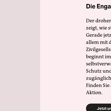
Die Enga
Der drohe
zeigt, wie
Gerade jet
allem mit d
Zivilgesell
beginnt im
selbstverw
Schutz und 
zugänglich
Finden Sie
Aktion.
Jetzt u