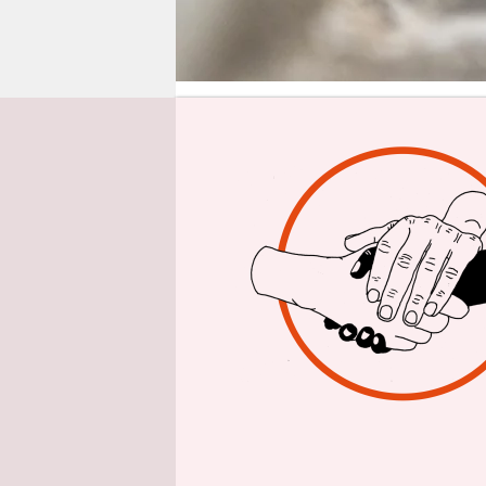
epaper login
Von
Sitz im Aut
auf dem Pa