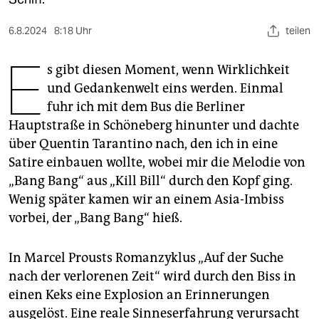
berlin
nord
6.8.2024
8:18 Uhr
teilen
E
wahrheit
s gibt diesen Moment, wenn Wirklichkeit
und Gedankenwelt eins werden. Einmal
verlag
fuhr ich mit dem Bus die Berliner
Hauptstraße in Schöneberg hinunter und dachte
verlag
über Quentin Tarantino nach, den ich in eine
veranstaltungen
Satire einbauen wollte, wobei mir die Melodie von
„Bang Bang“ aus „Kill Bill“ durch den Kopf ging.
shop
Wenig später kamen wir an einem Asia-Imbiss
fragen & hilfe
vorbei, der „Bang Bang“ hieß.
unterstützen
In Marcel Prousts Roman­zyklus „Auf der Suche
abo
nach der verlorenen Zeit“ wird durch den Biss in
genossenschaft
einen Keks eine Explosion an Erinnerungen
ausgelöst. Eine reale Sinneserfahrung verursacht