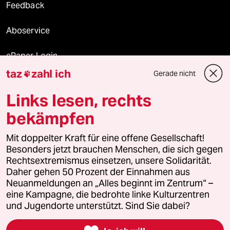
Feedback
Aboservice
ePaper Login
taz
zahl ich
Gerade nicht

Downloads für Abonnierende
Links lesen, rechts
bekämpfen
© 2026 taz Verlags und Vertriebs GmbH
Mit doppelter Kraft für eine offene Gesellschaft!
Alle Rechte vorbehalten. Bei rechtlichen Fragen oder für Genehmigungen
wenden Sie sich bitte an
lizenzen@taz.de
Besonders jetzt brauchen Menschen, die sich gegen
Rechtsextremismus einsetzen, unsere Solidarität.
Daher gehen 50 Prozent der Einnahmen aus
Feedback
Redaktionsstatut
Kommune-Richtlinien
KI-
Neuanmeldungen an „Alles beginnt im Zentrum“ –
eine Kampagne, die bedrohte linke Kulturzentren
Leitlinie
Informant
Datenschutz
Impressum
AGB
und Jugendorte unterstützt. Sind Sie dabei?
Seitenwende
Einwilligungen widerrufen (Ads)