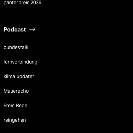
panterpreis 2026
Podcast
bundestalk
fernverbindung
klima update°
Mauerecho
Freie Rede
reingehen