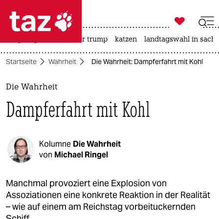

taz zahl ich
bergsteigen
usa unter trump
katzen
landtagswahl in sachs

taz zahl ich
Startseite
Wahrheit
Die Wahrheit: Dampferfahrt mit Kohl
taz zahl ich
themen
Die Wahrheit
Dampferfahrt mit Kohl
politik
öko
Kolumne
Die Wahrheit
gesellschaft
von
Michael Ringel
kultur
Manchmal provoziert eine Explosion von
Assoziationen eine konkrete Reaktion in der Realität
sport
– wie auf einem am Reichstag vorbeituckernden
Schiff.