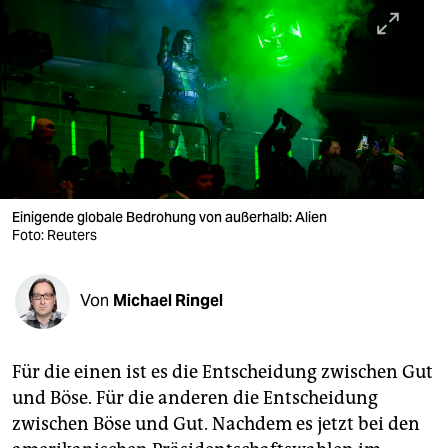
berlin
nord
wahrheit
verlag
verlag
veranstaltungen
Einigende globale Bedrohung von außerhalb: Alien
Foto: Reuters
shop
fragen & hilfe
Von
Michael Ringel
unterstützen
Für die einen ist es die Entscheidung zwischen Gut
abo
und Böse. Für die anderen die Entscheidung
genossenschaft
zwischen Böse und Gut. Nachdem es jetzt bei den