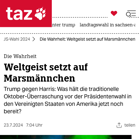

taz zahl ich
nahost-konflikt
usa unter trump
landtagswahl in sachsen-an

taz zahl ich
US-Wahl 2024
Die Wahrheit: Weltgeist setzt auf Marsmännchen
taz zahl ich
themen
Die Wahrheit
Weltgeist setzt auf
politik
Marsmännchen
öko
Trump gegen Harris: Was hält die traditionelle
Oktober-Überraschung vor der Präsidentenwahl in
gesellschaft
den Vereinigten Staaten von Amerika jetzt noch
bereit?
kultur
sport
23.7.2024
7:04 Uhr
teilen