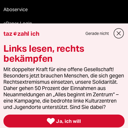
Aboservice
ePaper Login
taz
zahl ich
Gerade nicht

Downloads für Abonnierende
Links lesen, rechts
bekämpfen
© 2026 taz Verlags und Vertriebs GmbH
Mit doppelter Kraft für eine offene Gesellschaft!
Alle Rechte vorbehalten. Bei rechtlichen Fragen oder für Genehmigungen
wenden Sie sich bitte an
lizenzen@taz.de
Besonders jetzt brauchen Menschen, die sich gegen
Rechtsextremismus einsetzen, unsere Solidarität.
Daher gehen 50 Prozent der Einnahmen aus
Feedback
Redaktionsstatut
Kommune-Richtlinien
KI-
Neuanmeldungen an „Alles beginnt im Zentrum“ –
eine Kampagne, die bedrohte linke Kulturzentren
Leitlinie
Informant
Datenschutz
Impressum
AGB
und Jugendorte unterstützt. Sind Sie dabei?
Seitenwende
Einwilligungen widerrufen (Ads)

Ja, ich will