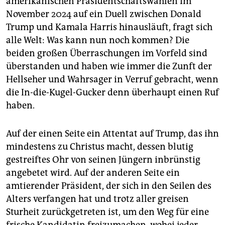
amerikanischen Präsidentschaftswahlen im
epaper login
November 2024 auf ein Duell zwischen Donald
Trump und Kamala Harris hinausläuft, fragt sich
alle Welt: Was kann nun noch kommen? Die
beiden großen Überraschungen im Vorfeld sind
überstanden und haben wie immer die Zunft der
Hellseher und Wahrsager in Verruf gebracht, wenn
die In-die-Kugel-Gucker denn überhaupt einen Ruf
haben.
Auf der einen Seite ein Attentat auf Trump, das ihn
mindestens zu Christus macht, dessen blutig
gestreiftes Ohr von seinen Jüngern inbrünstig
angebetet wird. Auf der anderen Seite ein
amtierender Präsident, der sich in den Seilen des
Alters verfangen hat und trotz aller greisen
Sturheit zurückgetreten ist, um den Weg für eine
frische Kandidatin freizumachen, wobei jeder