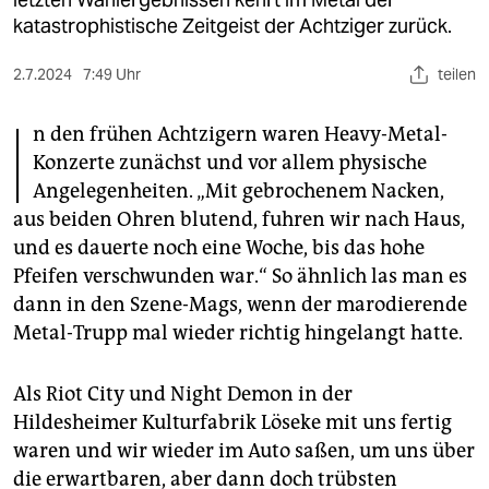
berlin
katastrophistische Zeitgeist der Achtziger zurück.
nord
2.7.2024
7:49 Uhr
teilen
wahrheit
I
n den frühen Achtzigern waren Heavy-Metal-
verlag
Konzerte zunächst und vor allem physische
Angelegenheiten. „Mit gebrochenem Nacken,
verlag
aus beiden Ohren blutend, fuhren wir nach Haus,
veranstaltungen
und es dauerte noch eine Woche, bis das hohe
Pfeifen verschwunden war.“ So ähnlich las man es
shop
dann in den Szene-Mags, wenn der marodierende
fragen & hilfe
Metal-Trupp mal wieder richtig hingelangt hatte.
unterstützen
Als Riot City und Night Demon in der
abo
Hildesheimer Kulturfabrik Löseke mit uns fertig
waren und wir wieder im Auto saßen, um uns über
genossenschaft
die erwartbaren, aber dann doch trübsten