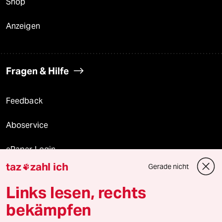
Shop
Anzeigen
Fragen & Hilfe
Feedback
Aboservice
ePaper Login
taz
zahl ich
Gerade nicht

Downloads für Abonnierende
Links lesen, rechts
bekämpfen
© 2026 taz Verlags und Vertriebs GmbH