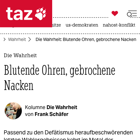

taz zahl ich
krieg in der ukraine
hitze
us-demokraten
nahost-konflikt

taz zahl ich
e
Wahrheit
Die Wahrheit: Blutende Ohren, gebrochene Nacken
taz zahl ich
themen
Die Wahrheit
Blutende Ohren, gebrochene
politik
Nacken
öko
gesellschaft
Kolumne
Die Wahrheit
kultur
von
Frank Schäfer
sport
Passend zu den Defätismus heraufbeschwörenden
letzten Wahlergebnissen kehrt im Metal der