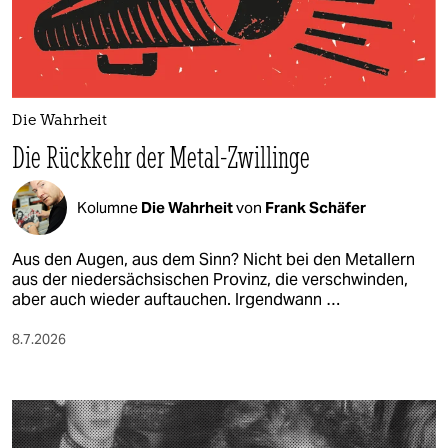
berlin
nord
wahrheit
Die Wahrheit
verlag
Die Rückkehr der Metal-Zwillinge
verlag
Kolumne
Die Wahrheit
von
Frank Schäfer
veranstaltungen
shop
Aus den Augen, aus dem Sinn? Nicht bei den Metallern
aus der niedersächsischen Provinz, die verschwinden,
fragen & hilfe
aber auch wieder auftauchen. Irgendwann …
unterstützen
8.7.2026
abo
genossenschaft