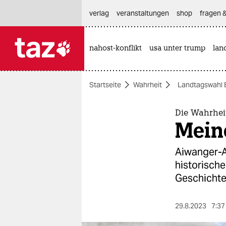
hautnavigation anspringen
hauptinhalt anspringen
footer anspringen
verlag
veranstaltungen
shop
fragen &
nahost-konflikt
usa unter trump
lan

taz zahl ich
taz zahl ich
Startseite
Wahrheit
Landtagswahl 
themen
politik
Die Wahrhei
Meine
öko
Aiwanger-A
gesellschaft
historisch
Geschichte
kultur
sport
29.8.2023
7:37