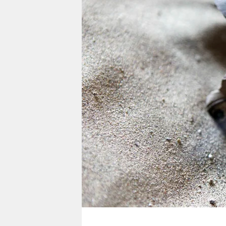
berlin
nord
wahrheit
verlag
verlag
veranstaltungen
shop
fragen & hilfe
unterstützen
abo
genossenschaft