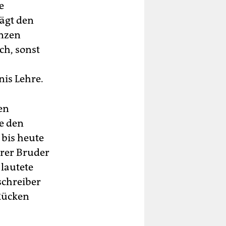
e
lägt den
anzen
ch, sonst
nis Lehre.
en
e den
 bis heute
erer Bruder
 lautete
schreiber
 Rücken