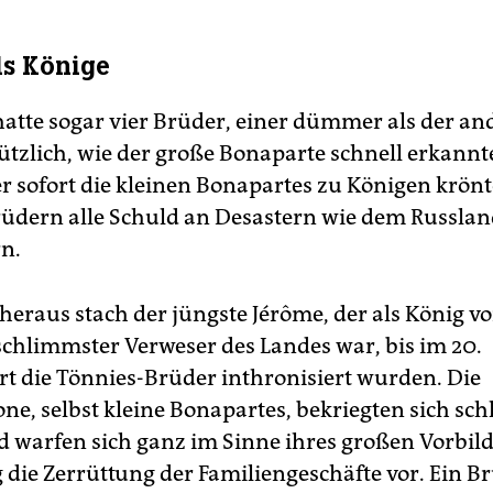
ls Könige
atte sogar vier Brüder, einer dümmer als der an
tzlich, wie der große Bonaparte schnell erkannt
er sofort die kleinen Bonapartes zu Königen krönte
rüdern alle Schuld an Desastern wie dem Russla
n.
heraus stach der jüngste Jérôme, der als König v
schlimmster Verweser des Landes war, bis im 20.
t die Tönnies-Brüder inthronisiert wurden. Die
ne, selbst kleine Bonapartes, bekriegten sich schl
d warfen sich ganz im Sinne ihres großen Vorbil
g die Zerrüttung der Familiengeschäfte vor. Ein B