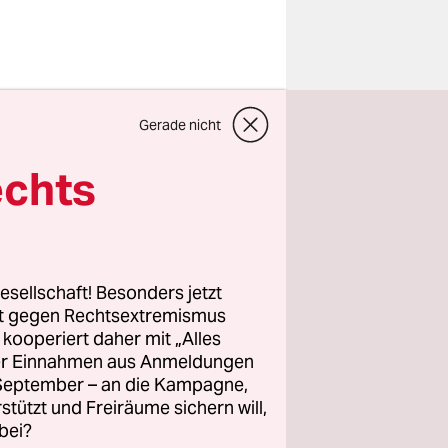
nt, der
Gerade nicht
die
 sie ein
echts
it
e Freie
esellschaft! Besonders jetzt
rt gegen Rechtsextremismus
en Lauf
z kooperiert daher mit „Alles
r, der
ller Einnahmen aus Anmeldungen
 – „in
. September – an die Kampagne,
blatt-
rstützt und Freiräume sichern will,
bei?
ist der