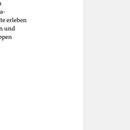
m
a-
te erleben
en und
appen