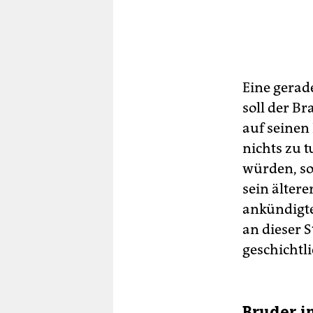
Eine gerad
soll der B
auf seinen
nichts zu 
würden, so
sein ältere
ankündigte
an dieser S
geschichtl
Bruder i