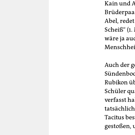
Kain und A
Brüderpaar
Abel, rede
Scheiß“ (1
wäre ja auc
Menschheit.
Auch der g
Sündenbock
Rubikon übe
Schüler qu
verfasst h
tatsächlic
Tacitus bes
gestoßen, 