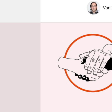
epaper login
Von
Die Welt is
Aiwanger H
Süddeutsch
Flugblatt 
übelstem a
Doch dann 
Wähler hat
gelassen, e
Ältere, der
jeglicher H
Affäre läs