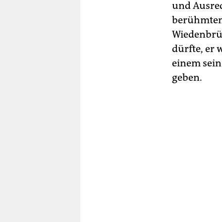
und Ausred
berühmten 
Wiedenbrüc
dürfte, er
einem sein
geben.