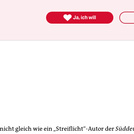
uld.

Ja, ich will
nicht gleich wie ein „Streiflicht“-Autor der
Südde