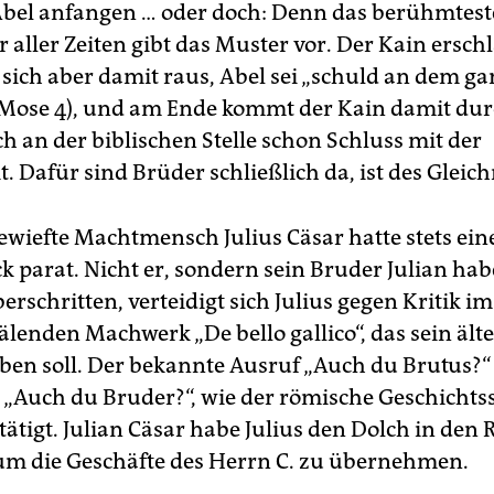
bel anfangen … oder doch: Denn das berühmtest
 aller Zeiten gibt das Muster vor. Der Kain ersch
t sich aber damit raus, Abel sei „schuld an dem g
. Mose 4), und am Ende kommt der Kain damit dur
h an der biblischen Stelle schon Schluss mit der
 Dafür sind Brüder schließlich da, ist des Gleich
ewiefte Machtmensch Julius Cäsar hatte stets ein
 parat. Nicht er, sondern sein Bruder Julian hab
rschritten, verteidigt sich Julius gegen Kritik im
älenden Machwerk „De bello gallico“, das sein ält
aben soll. Der bekannte Ausruf „Auch du Brutus?“
h „Auch du Bruder?“, wie der römische Geschichts
tätigt. Julian Cäsar habe Julius den Dolch in den
um die Geschäfte des Herrn C. zu übernehmen.