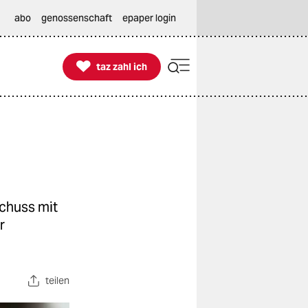
abo
genossenschaft
epaper login

taz zahl ich
taz zahl ich
chuss mit
r
teilen