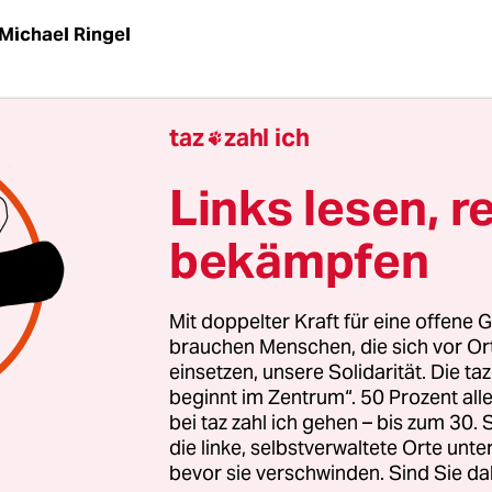
Michael Ringel
t erschüttert! Der bayerische Vize-Ministerpräside
taz
zahl ich

ubert, der Hubsi, ein Antisemit! Das offenbarte 
e Zeitung
am vergangenen Wochenende, nachdem
Links lesen, r
aus Schülerzeiten Aiwangers ausgegraben hatte m
bekämpfen
ntisemitischen Inhalt.
atmete die Menschheit erleichtert auf: Der oberst
Mit doppelter Kraft für eine offene G
brauchen Menschen, die sich vor O
te seinen dunklen Gedanken diesmal keinen frei
einsetzen, unsere Solidarität. Die ta
r war es gar nicht, sondern der Helmut, der Brude
beginnt im Zentrum“. 50 Prozent a
 sich sofort von seiner „Jugendsünde“ distanzierte
bei taz zahl ich gehen – bis zum 30
insicht“. Doch bei genauerer Hinsicht auf die Flug
die linke, selbstverwaltete Orte unte
bevor sie verschwinden. Sind Sie da
st sich eine historische Methode erkennen: Immer 