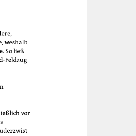
dere,
e, weshalb
. So ließ
nd-Feldzug
on
ießlich vor
ds
ruderzwist