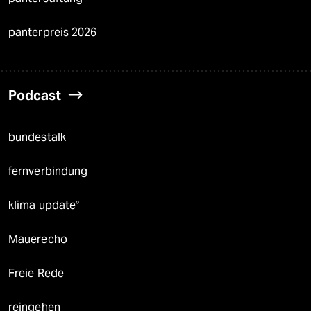
panterpreis 2026
Podcast
bundestalk
fernverbindung
klima update°
Mauerecho
Freie Rede
reingehen