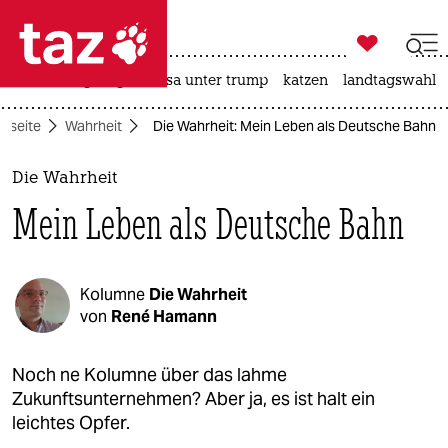

taz zahl ich
hitze
bergsteigen
usa unter trump
katzen
landtagswahl i

taz zahl ich
rtseite
Wahrheit
Die Wahrheit: Mein Leben als Deutsche Bahn
taz zahl ich
themen
Die Wahrheit
Mein Leben als Deutsche Bahn
politik
öko
Kolumne
Die Wahrheit
gesellschaft
von
René Hamann
kultur
Noch ne Kolumne über das lahme
Zukunftsunternehmen? Aber ja, es ist halt ein
sport
leichtes Opfer.