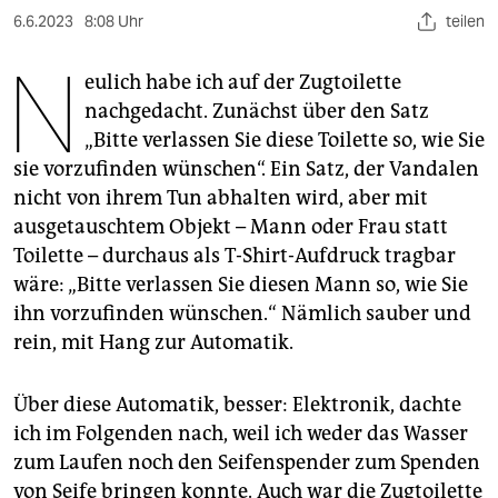
berlin
6.6.2023
8:08 Uhr
teilen
nord
N
eulich habe ich auf der Zugtoilette
wahrheit
nachgedacht. Zunächst über den Satz
„Bitte verlassen Sie diese Toilette so, wie Sie
verlag
sie vorzufinden wünschen“. Ein Satz, der Vandalen
verlag
nicht von ihrem Tun abhalten wird, aber mit
ausgetauschtem Objekt – Mann oder Frau statt
veranstaltungen
Toilette – durchaus als T-Shirt-Aufdruck tragbar
shop
wäre: „Bitte verlassen Sie diesen Mann so, wie Sie
ihn vorzufinden wünschen.“ Nämlich sauber und
fragen & hilfe
rein, mit Hang zur Automatik.
unterstützen
Über diese Automatik, besser: Elektronik, dachte
abo
ich im Folgenden nach, weil ich weder das Wasser
genossenschaft
zum Laufen noch den Seifenspender zum Spenden
von Seife bringen konnte. Auch war die Zugtoilette