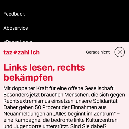
Feedback
Aboservice
ePaper Login
taz
zahl ich
Gerade nicht

Downloads für Abonnierende
Links lesen, rechts
bekämpfen
© 2026 taz Verlags und Vertriebs GmbH
Mit doppelter Kraft für eine offene Gesellschaft!
Alle Rechte vorbehalten. Bei rechtlichen Fragen oder für Genehmigungen
wenden Sie sich bitte an
lizenzen@taz.de
Besonders jetzt brauchen Menschen, die sich gegen
Rechtsextremismus einsetzen, unsere Solidarität.
Daher gehen 50 Prozent der Einnahmen aus
Feedback
Redaktionsstatut
Kommune-Richtlinien
KI-
Neuanmeldungen an „Alles beginnt im Zentrum“ –
eine Kampagne, die bedrohte linke Kulturzentren
Leitlinie
Informant
Datenschutz
Impressum
AGB
und Jugendorte unterstützt. Sind Sie dabei?