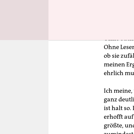
Denn ohne 
entstehen. 
Käseblatt 
Zeichen, d
Ohne euch k
Ohne Leser
ob sie zufä
meinen Erg
ehrlich mu
Ich meine,
ganz deutli
ist halt so.
erhofft auf
größte, un
zumindest 