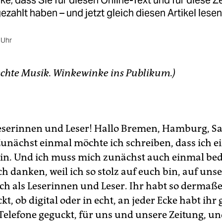
e, dass Sie für diesen Online-Text und für diese 
gezahlt haben – und jetzt gleich diesen Artikel lesen
 Uhr
echte Musik. Winkewinke ins Publikum.)
Leserinnen und Leser! Hallo Bremen, Hamburg, S
Zunächst einmal möchte ich schreiben, dass ich e
 bin. Und ich muss mich zunächst auch einmal be
 danken, weil ich so stolz auf euch bin, auf uns
ch als Leserinnen und Leser. Ihr habt so dermaß
kt, ob digital oder in echt, an jeder Ecke habt ih
 Telefone geguckt, für uns und unsere Zeitung, u