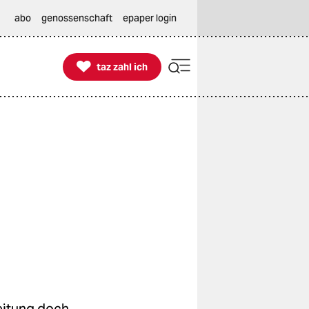
abo
genossenschaft
epaper login

taz zahl ich
taz zahl ich