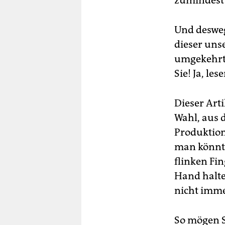
Und desweg
dieser unse
umgekehrt 
Sie! Ja, le
Dieser Art
Wahl, aus 
Produktion
man könnte
flinken Fin
Hand halte
nicht imme
So mögen S