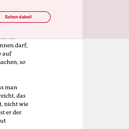
ar nicht
n dieses
Schon dabei!
ald an
rlich?
reiben.
ennen darf,
e auf
machen, so
uss man
eicht, das
t, nicht wie
st er der
tut