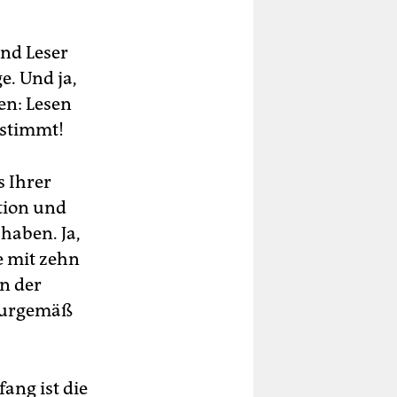
und Leser
e. Und ja,
en: Lesen
bestimmt!
s Ihrer
tion und
haben. Ja,
e mit zehn
in der
aturgemäß
ang ist die