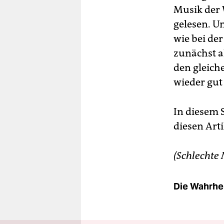
Musik der 
gelesen. U
wie bei de
zunächst a
den gleich
wieder gut 
In diesem 
diesen Art
(Schlechte
Die Wahrhei