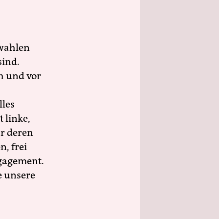
wahlen
sind.
h und vor
lles
 linke,
ür deren
n, frei
ngagement.
e unsere