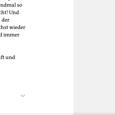
sendmal so
cht! Und
 der
hst wieder
ird immer
uft und