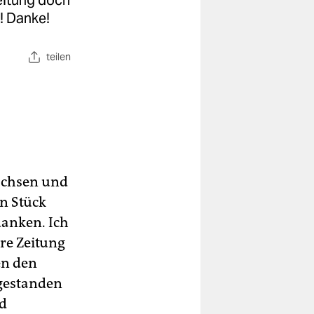
Zeitung doch
! Danke!​
teilen
achsen und
in Stück
danken. Ich
ere Zeitung
en den
r gestanden
nd