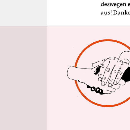
epaper login
deswegen e
aus! Dank