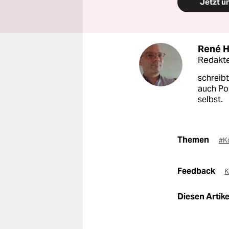
Jetzt u
René 
Redakte
schreibt
auch Pol
selbst.
Themen
#K
Feedback
K
Diesen Artikel