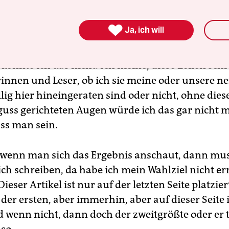
euch würden solche Artikel wie dieser hier erst g
Ohne euch, die ihr auch jetzt wieder eure Blicke i

Ja, ich will
werft, auf die Druckerschwärze richtet, auf den W
ieses bedeutungshubernde Geschreibsel! Ganz eh
önnte ich das nicht. Ich meine, diese Zeilen sch
innen und Leser, ob ich sie meine oder unsere n
llig hier hineingeraten sind oder nicht, ohne dies
uss gerichteten Augen würde ich das gar nicht 
ss man sein.
 wenn man sich das Ergebnis anschaut, dann m
ch schreiben, da habe ich mein Wahlziel nicht err
 Dieser Artikel ist nur auf der letzten Seite platzier
 der ersten, aber immerhin, aber auf dieser Seite i
d wenn nicht, dann doch der zweitgrößte oder er 
so.