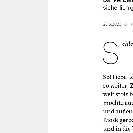
Danke! Dank
berlin
sicherlich 
nord
23.5.2023
8:17
wahrheit
S
verlag
chl
verlag
veranstaltungen
shop
So! Liebe 
so weiter! 
fragen & hilfe
weit stolz
unterstützen
möchte euch
und auf eu
abo
Kiosk geroc
genossenschaft
und in die