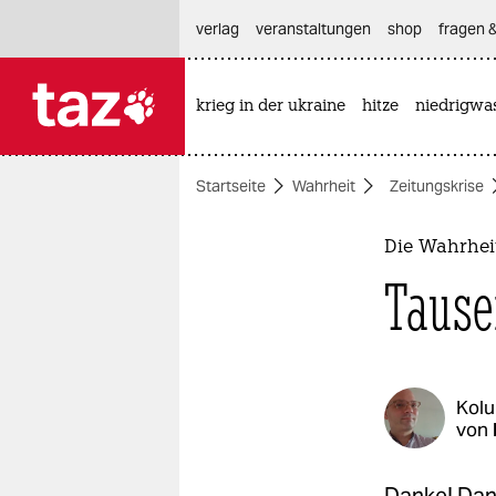
hautnavigation anspringen
hauptinhalt anspringen
footer anspringen
verlag
veranstaltungen
shop
fragen &
krieg in der ukraine
hitze
niedrigwa

taz zahl ich
taz zahl ich
Startseite
Wahrheit
Zeitungskrise
themen
politik
Die Wahrhei
Tause
öko
gesellschaft
kultur
Kol
von
sport