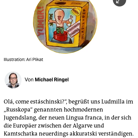
berlin
nord
wahrheit
verlag
verlag
Illustration: Ari Plikat
veranstaltungen
shop
Von
Michael Ringel
fragen & hilfe
Olá, come estáschinski?“, begrüßt uns Ludmilla im
unterstützen
„Russkopa“ genannten hochmodernen
abo
Jugendslang, der neuen Lingua franca, in der sich
die Europäer zwischen der Algarve und
genossenschaft
Kamtschatka neuerdings akkuratski verständigen.