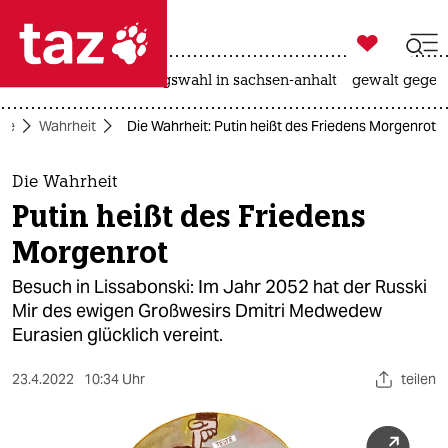

taz zahl ich
hitze
surfen
landtagswahl in sachsen-anhalt
gewalt gegen

taz zahl ich
ite
Wahrheit
Die Wahrheit: Putin heißt des Friedens Morgenrot
taz zahl ich
themen
Die Wahrheit
Putin heißt des Friedens
politik
Morgenrot
öko
Besuch in Lissabonski: Im Jahr 2052 hat der Russki
Mir des ewigen Großwesirs Dmitri Medwedew
gesellschaft
Eurasien glücklich vereint.
kultur
23.4.2022
10:34 Uhr
teilen
sport