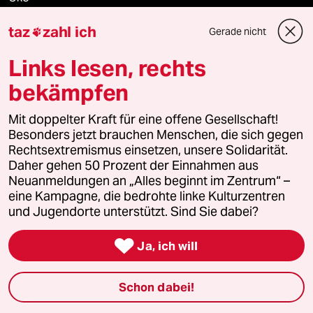
taz
zahl ich
Gerade nicht
Gesellschaft

Links lesen, rechts
Kultur
bekämpfen
Sport
Mit doppelter Kraft für eine offene Gesellschaft!
Besonders jetzt brauchen Menschen, die sich gegen
Berlin
Rechtsextremismus einsetzen, unsere Solidarität.
Daher gehen 50 Prozent der Einnahmen aus
Nord
Neuanmeldungen an „Alles beginnt im Zentrum“ –
eine Kampagne, die bedrohte linke Kulturzentren
Wahrheit
und Jugendorte unterstützt. Sind Sie dabei?

Ja, ich will
Themen
Schon dabei!
Hitze