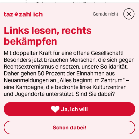
Schesselong - plattdütsch=> das
feine -
taz
zahl ich
Gerade nicht

Schisselaweng - “…& das Ganze dann
Links lesen, rechts
mit viel Schisselaweng…“ - für mich!
bekämpfen
at work - auffem Bau - beie Buurens -
normal as usual. But.
Mit doppelter Kraft für eine offene Gesellschaft!
& Däh
Besonders jetzt brauchen Menschen, die sich gegen
Rechtsextremismus einsetzen, unsere Solidarität.
“ Schisslaweng [ʃɪslɑˈvɛŋ] bzw.
Daher gehen 50 Prozent der Einnahmen aus
Zislaweng ist ein aus dem
Neuanmeldungen an „Alles beginnt im Zentrum“ –
Französischen gebildetes Wort. ... Tut
eine Kampagne, die bedrohte linke Kulturzentren
man etwas „mit einem Schisslaweng“,
und Jugendorte unterstützt. Sind Sie dabei?
so geschieht dies mit Schwung,
Leichtigkeit, Unbeschwertheit.

Ja, ich will
de.wikipedia.org/wiki/Schisslaweng
Schon dabei!
Schisslaweng [ʃɪslɑˈvɛŋ] bzw.