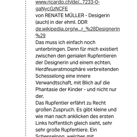
www.ricardo.ch/de/...7233-0-
gaNycGzNCFE
von RENATE MÜLLER - Desigerin
(auch) in der ehml. DDR
de.wikipedia.org/w...r_%28Designerin
%29
Das muss ich einfach noch
unterbringen. Denn für mich existiert
zwischen den genialen Rupfentieren
der Designerin und einem echten,
Herdfeueratmosphäre verbreitenden
Schesselong eine innere
Verwandtschaft, mit Blich auf die
Phantasie der Kinder - und nicht nur
der.
Das Rupfentier erfährt zu Recht
großen Zuspruch. Es gibt kleine und
wie man nach anklicken des ersten
Links hoffentlich gleich sieht, sehr
sehr große Rupfentiere. Ein
Schesselong, welches mit