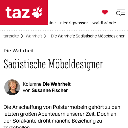

taz zahl ich
hitze
krieg in der ukraine
niedrigwasser
waldbrände

taz zahl ich
Startseite
Wahrheit
Die Wahrheit: Sadistische Möbeldesigner
taz zahl ich
themen
Die Wahrheit
Sadistische Möbeldesigner
politik
öko
Kolumne
Die Wahrheit
gesellschaft
von
Susanne Fischer
kultur
Die Anschaffung von Polstermöbeln gehört zu den
letzten großen Abenteuern unserer Zeit. Doch an
sport
der Sofakante droht manche Beziehung zu
zerschellen.