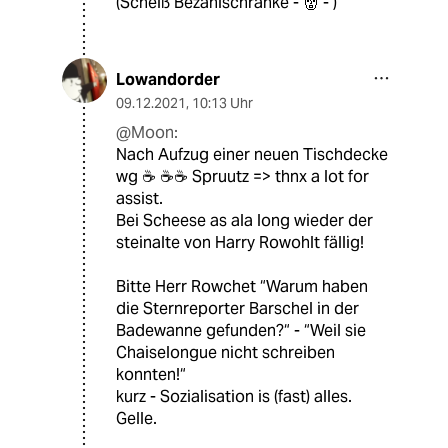
(Scheiß Bezahlschranke - 👹 - )
Lowandorder
09.12.2021
,
10:13 Uhr
@Moon:
Nach Aufzug einer neuen Tischdecke
wg ☕️ ☕️☕️ Spruutz => thnx a lot for
assist.
Bei Scheese as ala long wieder der
steinalte von Harry Rowohlt fällig!
Bitte Herr Rowchet “Warum haben
die Sternreporter Barschel in der
Badewanne gefunden?“ - “Weil sie
Chaiselongue nicht schreiben
konnten!“
kurz - Sozialisation is (fast) alles.
Gelle.