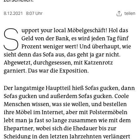
berlin
nord
8.12.2021
8:07 Uhr
teilen
S
wahrheit
upport your local Möbelgeschäft! Hol das
Geld von der Bank, es wird jeden Tag fünf
verlag
Prozent weniger wert! Und überhaupt, wie
sieht denn das Sofa aus, das geht ja gar nicht.
verlag
Abgewetzt, durchgesessen, mit Katzenrotz
veranstaltungen
garniert. Das war die Exposition.
shop
Der langatmige Hauptteil hieß Sofas gucken, dann
fragen & hilfe
Sofas gucken und außerdem Sofas gucken. Coole
unterstützen
Menschen wissen, was sie wollen, und bestellen
ihre Möbel im Internet, aber mit Polstermöbeln
abo
lebt man ja fast so lange zusammen wie mit dem
genossenschaft
Ehepartner, wobei sich die Ehedauer bis zur
Scheidung in den letzten Jahrzehnten verlängert