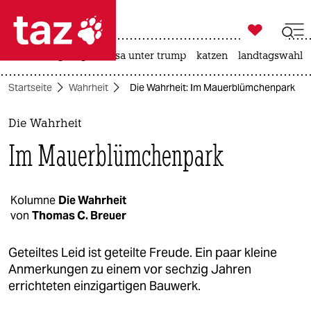

taz zahl ich
hitze
bergsteigen
usa unter trump
katzen
landtagswahl i

taz zahl ich
Startseite
Wahrheit
Die Wahrheit: Im Mauerblümchenpark
taz zahl ich
themen
Die Wahrheit
Im Mauerblümchenpark
politik
öko
Kolumne
Die Wahrheit
von
Thomas C. Breuer
gesellschaft
kultur
Geteiltes Leid ist geteilte Freude. Ein paar kleine
Anmerkungen zu einem vor sechzig Jahren
sport
errichteten einzigartigen Bauwerk.