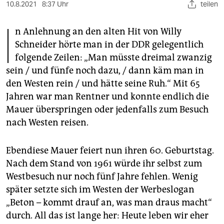
berlin
10.8.2021
8:37 Uhr
teilen
I
nord
n Anlehnung an den alten Hit von Willy
Schneider hörte man in der DDR gelegentlich
wahrheit
folgende Zeilen: „Man müsste dreimal zwanzig
verlag
sein / und fünfe noch dazu, / dann käm man in
den Westen rein / und hätte seine Ruh.“ Mit 65
verlag
Jahren war man Rentner und konnte endlich die
veranstaltungen
Mauer überspringen oder jedenfalls zum Besuch
nach Westen reisen.
shop
fragen & hilfe
Ebendiese Mauer feiert nun ihren 60. Geburtstag.
Nach dem Stand von 1961 würde ihr selbst zum
unterstützen
Westbesuch nur noch fünf Jahre fehlen. Wenig
abo
später setzte sich im Westen der Werbeslogan
„Beton – kommt drauf an, was man draus macht“
genossenschaft
durch. All das ist lange her: Heute leben wir eher