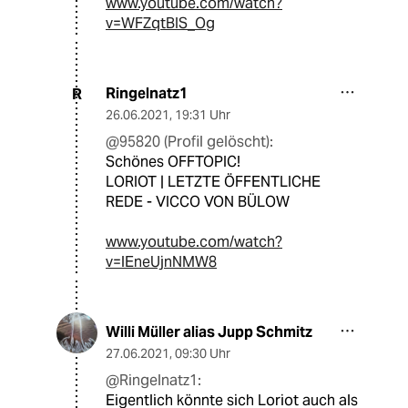
www.youtube.com/watch?
v=WFZqtBIS_Og
Ringelnatz1
R
26.06.2021
,
19:31 Uhr
@95820 (Profil gelöscht):
Schönes OFFTOPIC!
LORIOT | LETZTE ÖFFENTLICHE
REDE - VICCO VON BÜLOW
www.youtube.com/watch?
v=lEneUjnNMW8
Willi Müller alias Jupp Schmitz
27.06.2021
,
09:30 Uhr
@Ringelnatz1:
Eigentlich könnte sich Loriot auch als