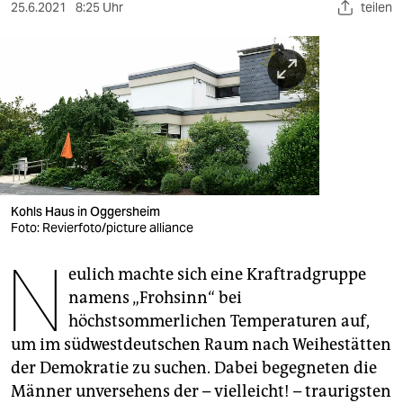
berlin
25.6.2021
8:25 Uhr
teilen
nord
wahrheit
verlag
verlag
veranstaltungen
Kohls Haus in Oggersheim
shop
Foto: Revierfoto/picture alliance
N
fragen & hilfe
eulich machte sich eine Kraftradgruppe
namens „Frohsinn“ bei
unterstützen
höchstsommerlichen Temperaturen auf,
abo
um im südwestdeutschen Raum nach Weihestätten
der Demokratie zu suchen. Dabei begegneten die
genossenschaft
Männer unversehens der – vielleicht! – traurigsten