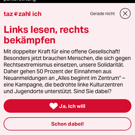
taz
zahl ich
Gerade nicht
panterpreis 2026

Links lesen, rechts
bekämpfen
Podcast
Mit doppelter Kraft für eine offene Gesellschaft!
Besonders jetzt brauchen Menschen, die sich gegen
bundestalk
Rechtsextremismus einsetzen, unsere Solidarität.
Daher gehen 50 Prozent der Einnahmen aus
fernverbindung
Neuanmeldungen an „Alles beginnt im Zentrum“ –
eine Kampagne, die bedrohte linke Kulturzentren
klima update°
und Jugendorte unterstützt. Sind Sie dabei?
Mauerecho

Ja, ich will
Freie Rede
Schon dabei!
reingehen