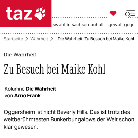

taz zahl ich
hitze
surfen
landtagswahl in sachsen-anhalt
gewalt gegen

taz zahl ich
Startseite
Wahrheit
Die Wahrheit: Zu Besuch bei Maike Kohl
taz zahl ich
themen
Die Wahrheit
Zu Besuch bei Maike Kohl
politik
öko
Kolumne
Die Wahrheit
von
Arno Frank
gesellschaft
kultur
Oggersheim ist nicht Beverly Hills. Das ist trotz des
weltberühmtesten Bunkerbungalows der Welt schon
sport
klar gewesen.