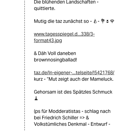
Die blühenden Landschaften -
quittierte.
Mutig die taz zunächst so - 🍐- 💐🌷🌹
www.tagesspiegel.d...338/3-
format43.jpg
& Däh Voll daneben
brownnosingballad!
taz.de/In-eigener-...telseite/!5421768/
kurz - “Mut zeigt auch der Mameluck.
Gehorsam ist des Spätzles Schmuck
🧹
(ps für Modderatistas - schlag nach
bei Friedrich Schiller => &
Volkstümliches Denkmal - Entwurf -