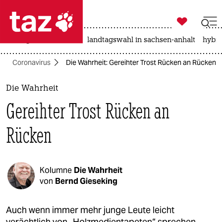

taz zahl ich
niedrigwasser
rente
landtagswahl in sachsen-anhalt
hybri

taz zahl ich
Coronavirus
Die Wahrheit: Gereihter Trost Rücken an Rücken
taz zahl ich
themen
Die Wahrheit
Gereihter Trost Rücken an
politik
Rücken
öko
gesellschaft
Kolumne
Die Wahrheit
kultur
von
Bernd Gieseking
sport
Auch wenn immer mehr junge Leute leicht
verächtlich von „Holzmedientapeten“ sprechen,