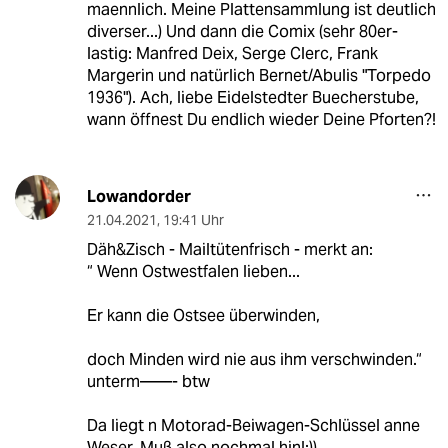
maennlich. Meine Plattensammlung ist deutlich
diverser...) Und dann die Comix (sehr 80er-
lastig: Manfred Deix, Serge Clerc, Frank
Margerin und natürlich Bernet/Abulis "Torpedo
1936"). Ach, liebe Eidelstedter Buecherstube,
wann öffnest Du endlich wieder Deine Pforten?!
Lowandorder
21.04.2021
,
19:41 Uhr
Däh&Zisch - Mailtütenfrisch - merkt an:
“ Wenn Ostwestfalen lieben...
Er kann die Ostsee überwinden,
doch Minden wird nie aus ihm verschwinden.“
unterm——- btw
Da liegt n Motorad-Beiwagen-Schlüssel anne
Weser. Muß also nochmal hin!;))