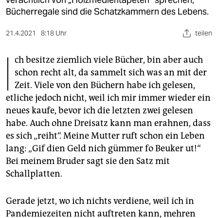
berlin
Bücherregale sind die Schatzkammern des Lebens.
nord
21.4.2021
8:18 Uhr
teilen
wahrheit
I
ch besitze ziemlich viele Bücher, bin aber auch
verlag
schon recht alt, da sammelt sich was an mit der
Zeit. Viele von den Büchern habe ich gelesen,
verlag
etliche jedoch nicht, weil ich mir immer wieder ein
veranstaltungen
neues kaufe, bevor ich die letzten zwei gelesen
habe. Auch ohne Dreisatz kann man erahnen, dass
shop
es sich „reiht“. Meine Mutter ruft schon ein Leben
fragen & hilfe
lang: „Gif dien Geld nich gümmer fo Beuker ut!“
Bei meinem Bruder sagt sie den Satz mit
unterstützen
Schallplatten.
abo
Gerade jetzt, wo ich nichts verdiene, weil ich in
genossenschaft
Pandemiezeiten nicht auftreten kann, mehren