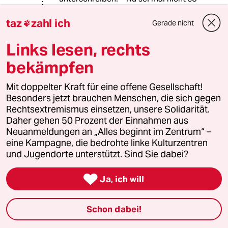
streng. Ich weiß auch - daß er sich die
Arbeiten seiner Refin
taz
zahl ich
Gerade nicht

zusammengeschnitten hat. Aber alles
ist da - wenn auch nicht immer am
Links lesen, rechts
richtigen Ort! In nem halben Jahr -
bekämpfen
hat er‘s wieder drauf! Keep cool!“
Indeed & “…richtig geraten!
Mit doppelter Kraft für eine offene Gesellschaft!
Besonders jetzt brauchen Menschen, die sich gegen
So kam es auch“ - 🤣 - (W. B.;))
Rechtsextremismus einsetzen, unsere Solidarität.
Daher gehen 50 Prozent der Einnahmen aus
Neuanmeldungen an „Alles beginnt im Zentrum“ –
Ringelnatz1
R
eine Kampagne, die bedrohte linke Kulturzentren
22.04.2021
,
19:25 Uhr
und Jugendorte unterstützt. Sind Sie dabei?
@Lowandorder:

.... Aber alles ist da - wenn auch nicht
Ja, ich will
immer am richtigen Ort! ...
Schon dabei!
Eigentlich wollte ich was anderes
schreiben.