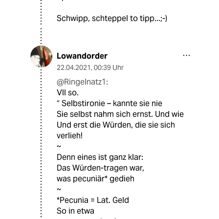
Schwipp, schteppel to tipp...;-)
Lowandorder
22.04.2021
,
00:39 Uhr
@Ringelnatz1:
Vll so.
“ Selbstironie – kannte sie nie
Sie selbst nahm sich ernst. Und wie
Und erst die Würden, die sie sich
verlieh!
~
Denn eines ist ganz klar:
Das Würden-tragen war,
was pecuniär* gedieh
~
*Pecunia = Lat. Geld
So in etwa