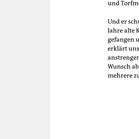
und Torfmo
Und er sch
Jahre alte
gefangen u
erklärt un
anstrengen
Wunsch abz
mehrere zu