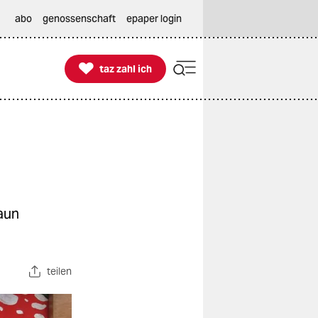
abo
genossenschaft
epaper login

taz zahl ich
taz zahl ich
aun
teilen