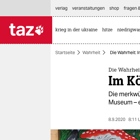
hautnavigation anspringen
hauptinhalt anspringen
footer anspringen
verlag
veranstaltungen
shop
fragen &
krieg in der ukraine
hitze
niedrigwa

taz zahl ich
taz zahl ich
Startseite
Wahrheit
Die Wahrheit: 
themen
politik
Die Wahrhei
Im K
öko
Die merkwü
gesellschaft
Museum – ei
kultur
8.9.2020
8:11 
sport