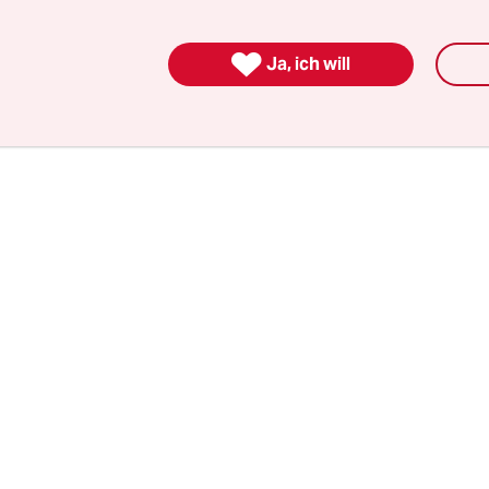
Pub-Besuch feststellen kann, wobei die Geschicht
nde allerdings immer weniger unterhaltsam werd

Ja, ich will