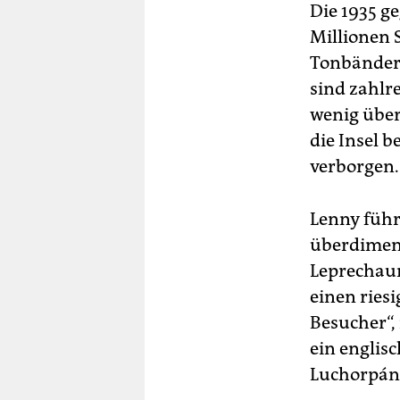
Die 1935 g
Millionen 
Tonbänder 
sind zahlr
wenig über 
die Insel 
verborgen.
Lenny führ
überdimens
Leprechaun 
einen ries
Besucher“,
ein englisc
Luchorpán a