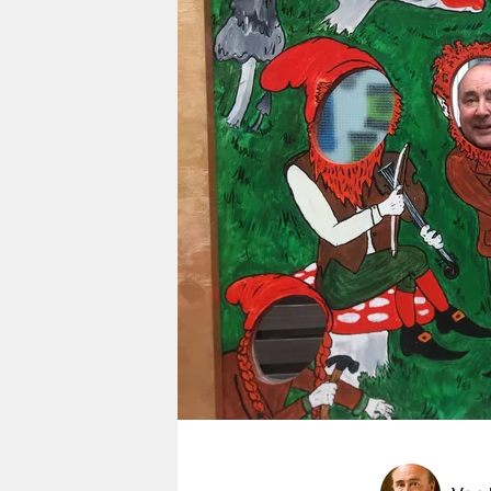
berlin
nord
wahrheit
verlag
verlag
veranstaltungen
shop
fragen & hilfe
unterstützen
abo
genossenschaft