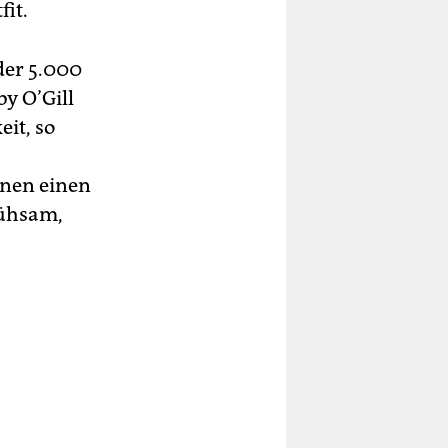
it.
der 5.000
y O’Gill
it, so
hnen einen
mühsam,