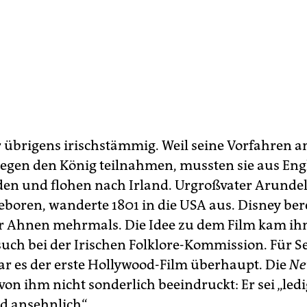
 übrigens irischstämmig. Weil seine Vorfahren a
gegen den König teilnahmen, mussten sie aus En
en und flohen nach Irland. Urgroßvater Arundel 
eboren, wanderte 1801 in die USA aus. Disney ber
r Ahnen mehrmals. Die Idee zu dem Film kam ihm
uch bei der Irischen Folklore-Kommission. Für S
r es der erste Hollywood-Film überhaupt. Die
Ne
on ihm nicht sonderlich beeindruckt: Er sei „ledi
d ansehnlich“.