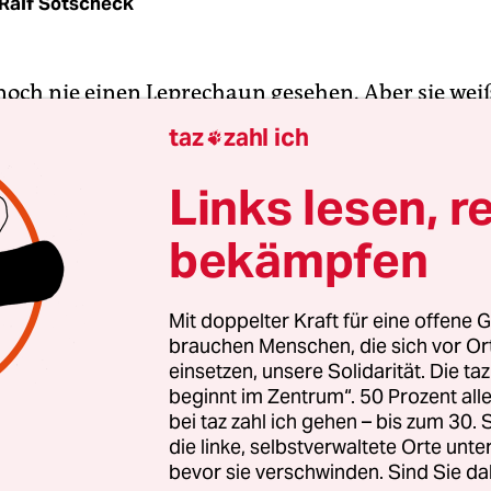
Ralf Sotscheck
noch nie einen Leprechaun gesehen. Aber sie weiß
n irischen Kobold. Das muss sie auch, denn sie ma
taz
zahl ich

 im Dubliner Leprechaun Museum. Wegen Corona
uppen auf fünf Leute beschränkt, aber die ander
Links lesen, r
n es sich offenbar anders überlegt, so dass meine
bekämpfen
 den Genuss einer privaten Führung kommen.
das Zeug zum Seanchaí, einer Geschichtenerzähler
Mit doppelter Kraft für eine offene G
brauchen Menschen, die sich vor O
i ihren Vorträgen ständig die Stimme, so dass man
einsetzen, unsere Solidarität. Die ta
eaterstück fühlt. Ein Seanchaí sorgte in der kelt
beginnt im Zentrum“. 50 Prozent a
ft für die Unterhaltung. In keinem anderen Land
bei taz zahl ich gehen – bis zum 30
ine so reiche Überlieferung an Märchen und Sage
die linke, selbstverwaltete Orte unte
bevor sie verschwinden. Sind Sie da
and. Und die Erzählkunst wird immer noch gepfleg