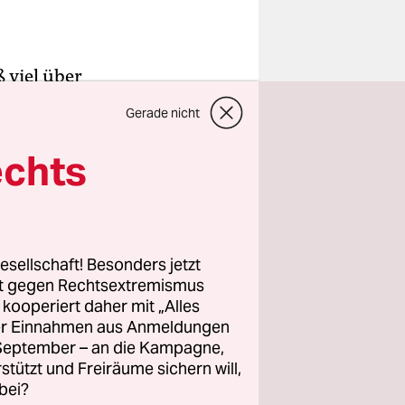
 viel über
cht die
Gerade nicht
 sind die
en drei
echts
 Frau Áine
in, sie
esellschaft! Besonders jetzt
rt gegen Rechtsextremismus
 sich wie
z kooperiert daher mit „Alles
ischen
ller Einnahmen aus Anmeldungen
 Europas
. September – an die Kampagne,
n erhalten
rstützt und Freiräume sichern will,
bei?
t, wie man