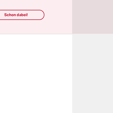
en zu
en.
Schon dabei!