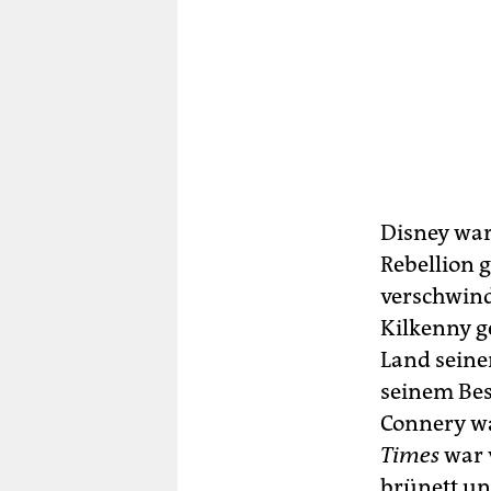
Disney war
Rebellion 
verschwind
Kilkenny g
Land seine
seinem Bes
Connery wa
Times
war v
brünett un