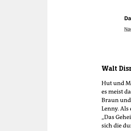
Da
Na
Walt Dis
Hut und Ma
es meist da
Braun und 
Lenny. Als 
„Das Gehei
sich die d