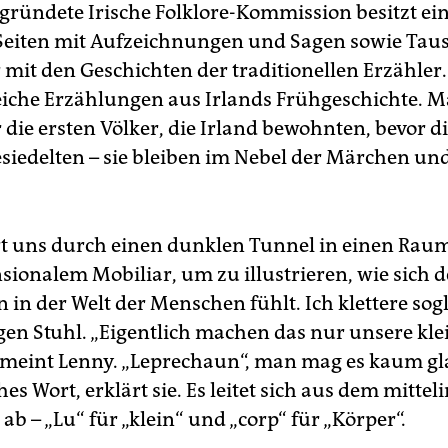
egründete Irische Folklore-Kommission besitzt ei
Seiten mit Aufzeichnungen und Sagen sowie Tau
mit den Geschichten der traditionellen Erzähler
eiche Erzählungen aus Irlands Frühgeschichte. 
die ersten Völker, die Irland bewohnten, bevor di
besiedelten – sie bleiben im Nebel der Märchen u
t uns durch einen dunklen Tunnel in einen Rau
ionalem Mobiliar, um zu illustrieren, wie sich d
in der Welt der Menschen fühlt. Ich klettere sog
igen Stuhl. „Eigentlich machen das nur unsere kl
 meint Lenny. „Leprechaun“, man mag es kaum gla
hes Wort, erklärt sie. Es leitet sich aus dem mittel
b – „Lu“ für „klein“ und „corp“ für „Körper“.