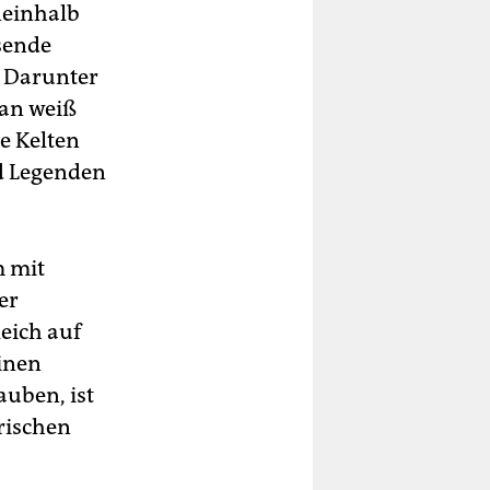
neinhalb
sende
. Darunter
Man weiß
e Kelten
nd Legenden
m mit
er
leich auf
einen
uben, ist
irischen