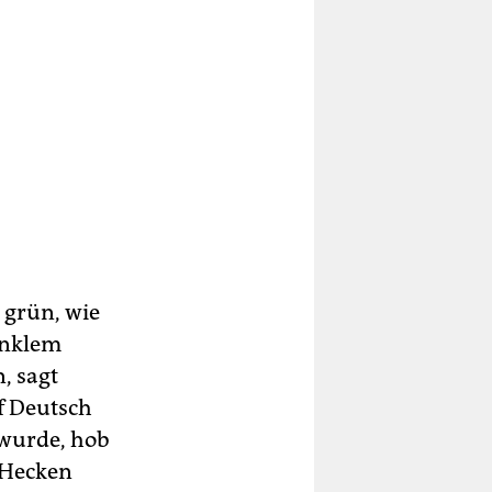
 grün, wie
dunklem
, sagt
uf Deutsch
 wurde, hob
 Hecken