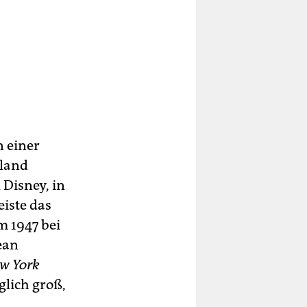
n einer
gland
Disney, in
eiste das
 1947 bei
ean
w York
glich groß,