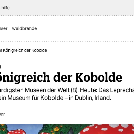
 hilfe
sser
waldbrände
Im Königreich der Kobolde
t
önigreich der Kobolde
rdigsten Museen der Welt (8). Heute: Das Leprech
n Museum für Kobolde – in Dublin, Irland.
Uhr