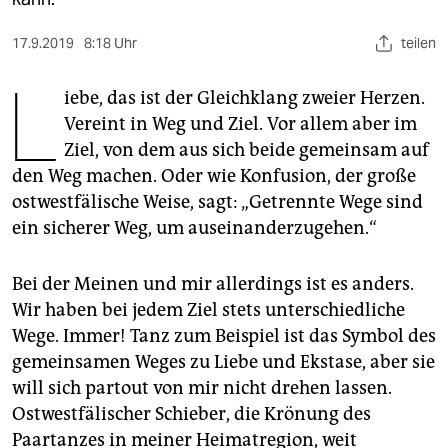
berlin
nord
17.9.2019
8:18 Uhr
teilen
L
wahrheit
iebe, das ist der Gleichklang zweier Herzen.
Vereint in Weg und Ziel. Vor allem aber im
verlag
Ziel, von dem aus sich beide gemeinsam auf
den Weg machen. Oder wie Konfusion, der große
verlag
ostwestfälische Weise, sagt: „Getrennte Wege sind
veranstaltungen
ein sicherer Weg, um auseinanderzugehen.“
shop
Bei der Meinen und mir allerdings ist es anders.
fragen & hilfe
Wir haben bei jedem Ziel stets unterschiedliche
unterstützen
Wege. Immer! Tanz zum Beispiel ist das Symbol des
gemeinsamen Weges zu Liebe und Ekstase, aber sie
abo
will sich partout von mir nicht drehen lassen.
genossenschaft
Ostwestfälischer Schieber, die Krönung des
Paartanzes in meiner Heimatregion, weit