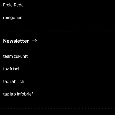
Freie Rede
reingehen
Newsletter
team zukunft
taz frisch
taz zahl ich
taz lab Infobrief