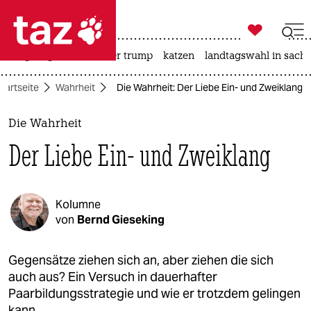

taz zahl ich
bergsteigen
usa unter trump
katzen
landtagswahl in sachs

taz zahl ich
tartseite
Wahrheit
Die Wahrheit: Der Liebe Ein- und Zweiklang
taz zahl ich
themen
Die Wahrheit
Der Liebe Ein- und Zweiklang
politik
öko
Kolumne
gesellschaft
von
Bernd Gieseking
kultur
Gegensätze ziehen sich an, aber ziehen die sich
auch aus? Ein Versuch in dauerhafter
sport
Paarbildungsstrategie und wie er trotzdem gelingen
kann.