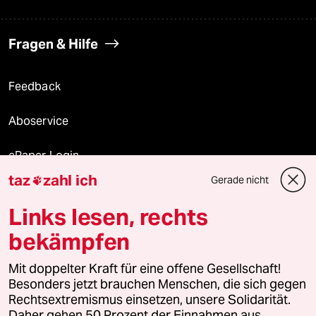
Fragen & Hilfe
Feedback
Aboservice
ePaper Login
taz
zahl ich
Gerade nicht

Downloads für Abonnierende
Links lesen, rechts
bekämpfen
© 2026 taz Verlags und Vertriebs GmbH
Alle Rechte vorbehalten. Bei rechtlichen Fragen oder für Genehmigungen
Mit doppelter Kraft für eine offene Gesellschaft!
wenden Sie sich bitte an
lizenzen@taz.de
Besonders jetzt brauchen Menschen, die sich gegen
Rechtsextremismus einsetzen, unsere Solidarität.
Daher gehen 50 Prozent der Einnahmen aus